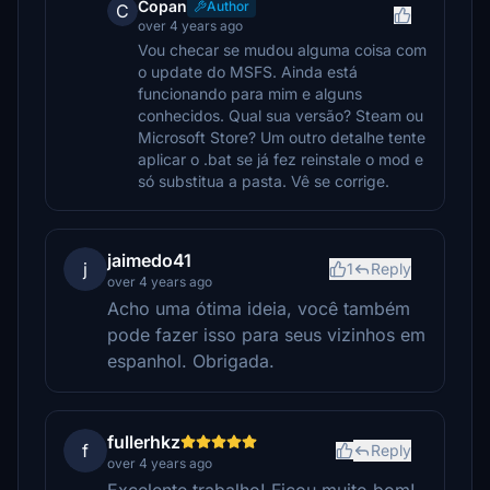
Copan
Author
C
over 4 years ago
Vou checar se mudou alguma coisa com
o update do MSFS. Ainda está
funcionando para mim e alguns
conhecidos. Qual sua versão? Steam ou
Microsoft Store? Um outro detalhe tente
aplicar o .bat se já fez reinstale o mod e
só substitua a pasta. Vê se corrige.
jaimedo41
j
1
Reply
over 4 years ago
Acho uma ótima ideia, você também
pode fazer isso para seus vizinhos em
espanhol. Obrigada.
fullerhkz
f
Reply
over 4 years ago