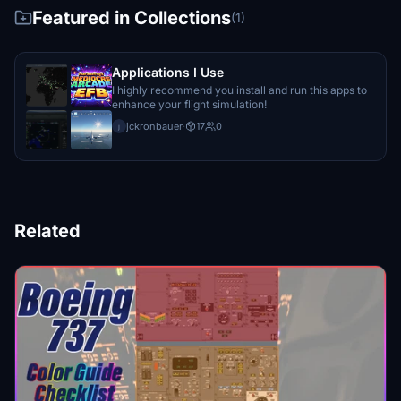
Featured in Collections
(1)
Applications I Use
I highly recommend you install and run this apps to
enhance your flight simulation!
jckronbauer
·
17
0
j
Related