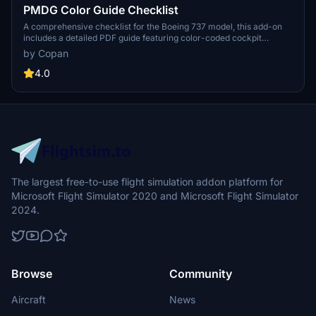
PMDG Color Guide Checklist
A comprehensive checklist for the Boeing 737 model, this add-on
includes a detailed PDF guide featuring color-coded cockpit
regions for easy aircraft identification. Compiled using sources
by Copan
from real and fictional aircraft, this checklist is designed to enhance
your flight preparation experience.
4.0
The largest free-to-use flight simulation addon platform for
Microsoft Flight Simulator 2020 and Microsoft Flight Simulator
2024.
Browse
Community
Aircraft
News