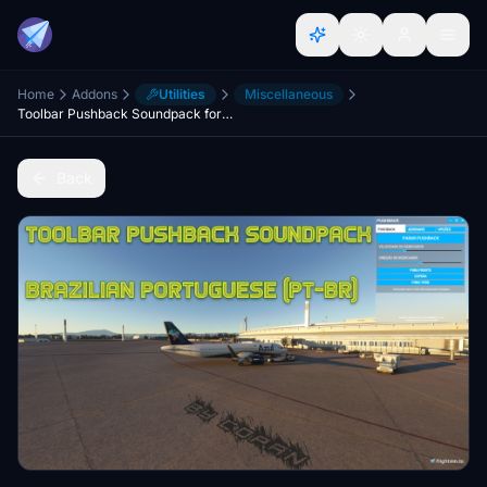
Home
Addons
Utilities
Miscellaneous
Toolbar Pushback Soundpack for Brazilian Portuguese (pt-BR)
Back