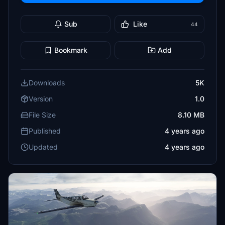
Sub
Like
44
Bookmark
Add
Downloads
5K
Version
1.0
File Size
8.10 MB
Published
4 years ago
Updated
4 years ago