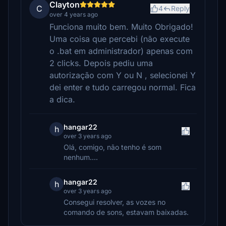
Clayton
C
4
Reply
over 4 years ago
Funciona muito bem. Muito Obrigado!
Uma coisa que percebi (não execute
o .bat em administrador) apenas com
2 clicks. Depois pediu uma
autorização com Y ou N , selecionei Y
dei enter e tudo carregou normal. Fica
a dica.
hangar22
h
over 3 years ago
Olá, comigo, não tenho é som
nenhum....
hangar22
h
over 3 years ago
Consegui resolver, as vozes no
comando de sons, estavam baixadas.