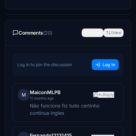
Comments
(20)
Newest
Oldest
Log in to join the discussion
Log In
MaiconMLPB
M
Reply
11 months ago
Não funciona fiz tudo certinho
continua ingles
Fernando12131415