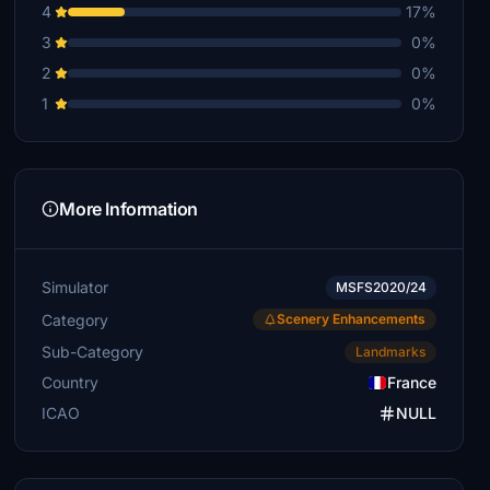
4
17%
3
0%
2
0%
1
0%
More Information
Simulator
MSFS2020/24
Category
Scenery Enhancements
Sub-Category
Landmarks
Country
France
ICAO
NULL