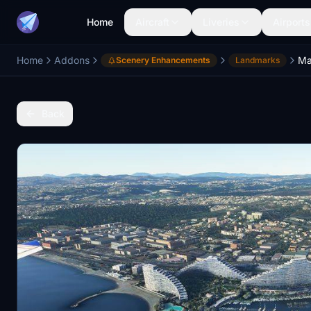
Home
Aircraft
Liveries
Airports
Home
Addons
Ma
Scenery Enhancements
Landmarks
Back