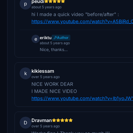
peudi
p
about 5 years ago
hi I made a quick video "before/after" :
https://www.youtube.com/watch?v=A5BiRd
eriktu
Author
e
about 5 years ago
Nice, thanks...
kikiessam
k
over 5 years ago
NICE WORK DEAR
I MADE NICE VIDEO
https://www.youtube.com/watch?v=Ib1yoJ
Dravman
D
over 5 years ago