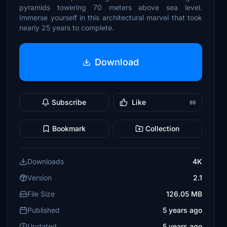
pyramids towering 70 meters above sea level.
Immerse yourself in this architectural marvel that took
nearly 25 years to complete.
Download
Subscribe
Like
89
Bookmark
Collection
Downloads
4K
Version
2.1
File Size
126.05 MB
Published
5 years ago
Updated
5 years ago