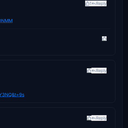
1
Reply
_ONMM
Reply
WY3NQ&t=9s
Reply