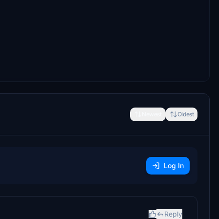
Newest
Oldest
Log In
Reply