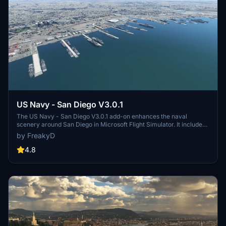
US Navy - San Diego V3.0.1
The US Navy - San Diego V3.0.1 add-on enhances the naval
scenery around San Diego in Microsoft Flight Simulator. It includes
a variety of updated ship models and improved textures, ensuring
by FreakyD
compatibility with both MSFS2020 and MSFS2024. Key features
include detailed representations of the Rosecrans Submarine Base,
4.8
multiple naval shipyards, and various classes of ships, including
attack submarines and aircraft carriers. Recent updates have
focused on model clean-up and the addition of interactive landing
pads for helicopters.