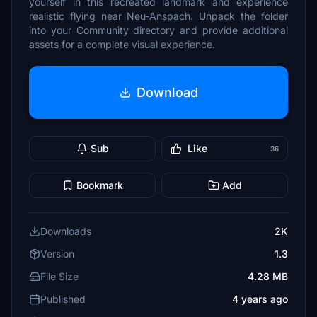
yourself in this recreated landmark and experience
realistic flying near Neu-Anspach. Unpack the folder
into your Community directory and provide additional
assets for a complete visual experience.
Download
Sub
Like
36
Bookmark
Add
Downloads
2K
Version
1.3
File Size
4.28 MB
Published
4 years ago