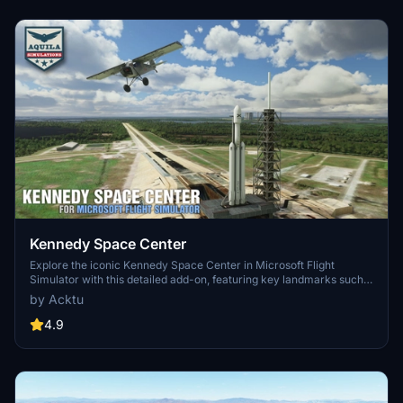
latest simulator features.
Kennedy Space Center
Explore the iconic Kennedy Space Center in Microsoft Flight
Simulator with this detailed add-on, featuring key landmarks such
as the VAB Building, Launch Control Building, and Launch
by Acktu
Complexes 39A & 39B. Witness the impressive Falcon Heavy
Rocket and SpaceX Rocket Assembly building as you embark on
4.9
virtual space missions. Additional updates promise more buildings
and assets to enhance your experience.