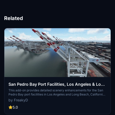
Related
San Pedro Bay Port Facilities, Los Angeles & Long
Beach CA USA (V3.0 MSFS2020) / (V1.3
This add-on provides detailed scenery enhancements for the San
Pedro Bay port facilities in Los Angeles and Long Beach, California,
MSFS2024)
specifically optimized for both MSFS2020 and MSFS2024. Version
by FreakyD
3.0 for MSFS2020 features improved models, with significant
updates including new cargo crane designs and streamlined asset
5.0
management. The MSFS2024 version introduces additional
upgrades and new details while ensuring compatibility with the