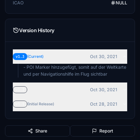
ICAO
NULL
Version History
Oct 30, 2021
v1.3
(Current)
- POI Marker hinzugefügt, somit auf der Weltkarte
und per Navigationshilfe im Flug sichtbar
Oct 30, 2021
v1.2
Oct 28, 2021
v1.1
(Initial Release)
Share
Report