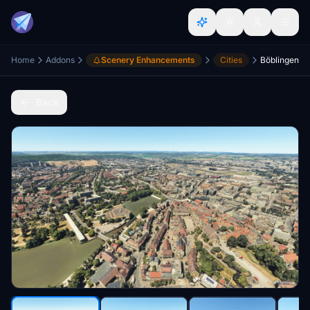
Home
Addons
Scenery Enhancements
Cities
Böblingen
Back