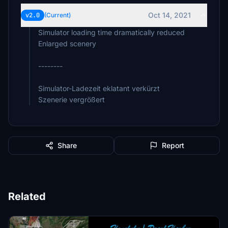
Oct 14, 2021
v2.0
(Current)
Simulator loading time dramatically reduced
Enlarged scenery
--------
Simulator-Ladezeit eklatant verkürzt
Szenerie vergrößert
Share
Report
Related