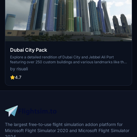
Dubai City Pack
Explore a detailed rendition of Dubai City and Jebbel Ali Port
featuring over 250 custom buildings and various landmarks like the
iconic hotels and tourist attractions. While focusing on enhancing
by risuali
the daytime visuals, this pack offers improved textures for select
buildings, promising a refreshing experience for simmers.
4.7
Additionally, adjustments have been made to SkyDive Dubai Airport
to address previous elevation issues, ensuring a more immersive
flight into this dynamic cityscape.
The largest free-to-use flight simulation addon platform for
Microsoft Flight Simulator 2020 and Microsoft Flight Simulator
2024.