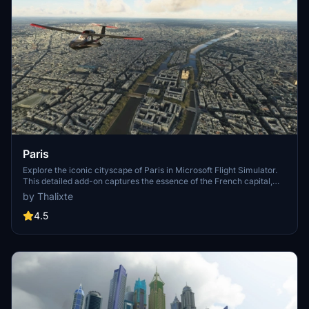
Paris
Explore the iconic cityscape of Paris in Microsoft Flight Simulator.
This detailed add-on captures the essence of the French capital,
featuring famous landmarks and architectural marvels. With
by Thalixte
accurate GPS coordinates, immerse yourself in the beauty of Paris,
known for its historical significance and vibrant culture. Download
4.5
now and experience the City of Light from a whole new
perspective.