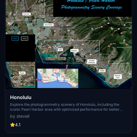
Honolulu
Explore the photogrammetry scenery of Honolulu, including the
iconic Pearl Harbor area with optimized performance for better
FPS. Discover Waikiki, Honolulu downtown, and more with this
by steveli
detailed addon. Enhance your experience by adding free mods for
carriers, battleships, and military airplanes in Pearl Harbor and
4.1
surrounding bases. Support the creator for future updates if you
enjoy this mod.