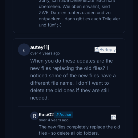
Sorry, ich habe Deine letzte Nachricht
übersehen. Wie oben erwähnt, sind
ZWEI Dateien runterzuladen und zu
entpacken - dann gibt es auch Teile vier
und fünf ;-)
autey11j
a
Reply
over 4 years ago
When you do these updates are the
new files replacing the old files? I
noticed some of the new files have a
different file name. I don't want to
delete the old ones if they are still
needed.
RosiG2
Author
R
over 4 years ago
The new files completely replace the old
files - so delete all old folders.