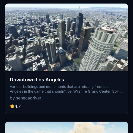
Downtown Los Angeles
Various buildings and monuments that are missing from Los
Angeles in the game that shoudn't be. Wilshire Grand Center, SoFi
Stadium, 801 S Grand, 825 S Hill, 888 S Hope, 1000 Grand, Apex the
by senecadriver
One, Atelier, Aven Apartments, Metropolis Towers, Level Los
Angeles
4.7