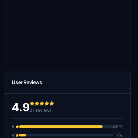
User Reviews
4.9
27 reviews
5
89%
4
7%