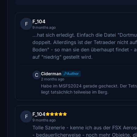
F_104
F
9 months ago
...hat sich erledigt. Einfach die Datei "Dortm
doppelt. Allerdings ist der Tetraeder nicht auf
Boden" - so man sie den überhaupt findet - 
auf "niedrig" gestellt wird.
Ciderman
Author
C
2 months ago
Habe im MSFS2024 gerade gecheckt. Der Tetraed
liegt tatsächlich teilweise im Berg.
F_104
F
9 months ago
Tolle Szenerie - kenne ich aus der FSX Aero
- bedauerlicherweise - noch mehr Objekte, di