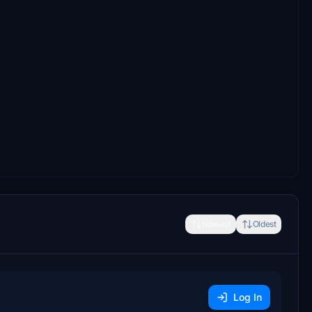
Newest
Oldest
Log In