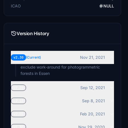
ICAO
NULL
Version History
Nov 21, 2021
v2.30
(Current)
exclude work-around for photogrammetric
forests in Essen
Sep 12, 2021
v2.20
Sep 8, 2021
v2.10
Feb 20, 2021
v2.00
Nov 29, 2020
v1.80