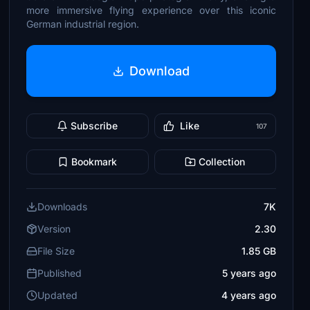
more immersive flying experience over this iconic
German industrial region.
Download
Subscribe
Like
107
Bookmark
Collection
Downloads
7K
Version
2.30
File Size
1.85 GB
Published
5 years ago
Updated
4 years ago