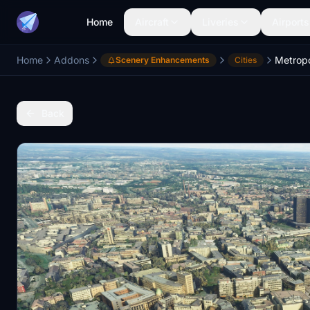
Home
Aircraft
Liveries
Airports
Home
Addons
Metrop
Scenery Enhancements
Cities
Back