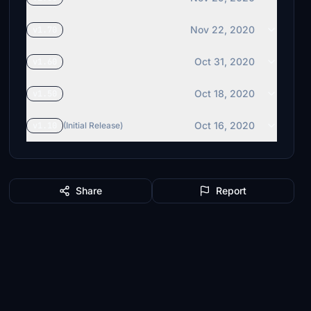
Nov 22, 2020
v1.70
Oct 31, 2020
v1.60
Oct 18, 2020
v1.50
Oct 16, 2020
v1.10
(Initial Release)
Share
Report