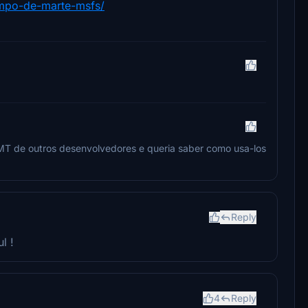
ampo-de-marte-msfs/
T de outros desenvolvedores e queria saber como usa-los
Reply
l !
4
Reply