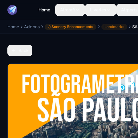
Home
Aircraft
Liveries
Airports
Home
Addons
Sã
Scenery Enhancements
Landmarks
Back