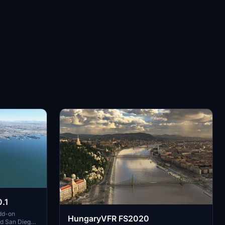
.1
dd-on
HungaryVFR FS2020
nd San Diego