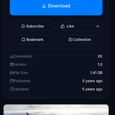
Download
Subscribe
Like
28
Bookmark
Collection
Downloads
2K
Version
1.0
File Size
1.41 GB
Published
5 years ago
Updated
5 years ago