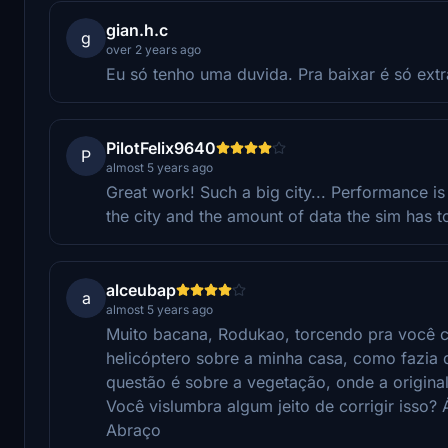
gian.h.c
g
over 2 years ago
Eu só tenho uma duvida. Pra baixar é só ext
PilotFelix9640
P
almost 5 years ago
Great work! Such a big city... Performance is 
the city and the amount of data the sim has t
alceubap
a
almost 5 years ago
Muito bacana, Rodukao, torcendo pra você co
helicóptero sobre a minha casa, como fazia
questão é sobre a vegetação, onde a original
Você vislumbra algum jeito de corrigir isso?
Abraço