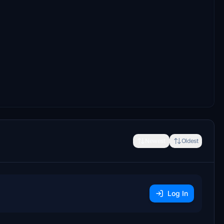
Newest
Oldest
Log In