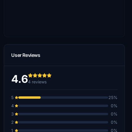
User Reviews
4.6
4 reviews
5
25%
4
0%
3
0%
2
0%
1
0%