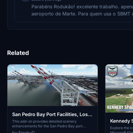
Parabéns Rodukão! excelente trabalho. apena
aeroporto de Marte. Para quem usa o SBMT 
Related
San Pedro Bay Port Facilities, Los
Kennedy 
Angeles & Long Beach CA USA
This add-on provides detailed scenery
enhancements for the San Pedro Bay port
(V3.0 MSFS2020) / (V1.3
Explore the i
facilities in Los Angeles and Long Beach,
by FreakyD
Microsoft Flig