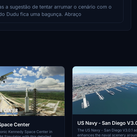
s a sugestão de tentar arrumar o cenário com o
do Dudu fica uma bagunça. Abraço
US Navy - San Diego V3.0
Space Center
The US Navy - San Diego V3.0.1 a
conic Kennedy Space Center in
enhances the naval scenery arou
ht Simulator with this detailed