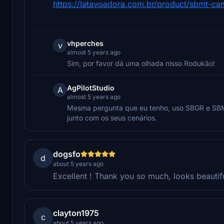
https://latavoadora.com.br/product/sbmt-c
vhperches
v
almost 5 years ago
Sim, por favor dá uma olhada nisso Rodukão!
AgPilotStudio
A
almost 5 years ago
Mesma pergunta que eu tenho, uso SBGR e SBM
junto com os seus cenários.
dogsfo
d
about 5 years ago
Excellent ! Thank you so much, looks beautifu
clayton1975
c
about 5 years ago