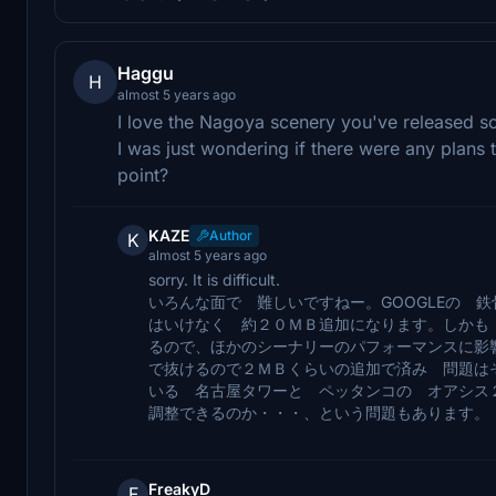
Haggu
H
almost 5 years ago
I love the Nagoya scenery you've released so 
I was just wondering if there were any plan
point?
KAZE
Author
K
almost 5 years ago
sorry. It is difficult.
いろんな面で 難しいですねー。GOOGLEの 
はいけなく 約２０ＭＢ追加になります。しかも
るので、ほかのシーナリーのパフォーマンスに影
で抜けるので２ＭＢくらいの追加で済み 問題は
いる 名古屋タワーと ペッタンコの オアシス
調整できるのか・・・、という問題もあります。
FreakyD
F