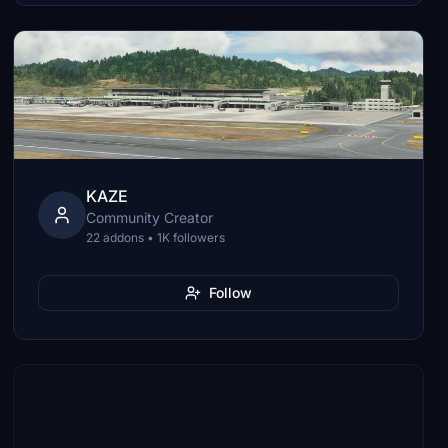
KAZE
Community Creator
22 addons • 1K followers
Follow