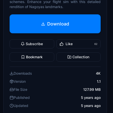
schemes. Enhance your flight sim with this detailed
rendition of Nagoyas landmarks.
Download
Subscribe
Like
62
Bookmark
Collection
Downloads
4K
Version
1.1
File Size
127.99 MB
Published
5 years ago
Updated
5 years ago