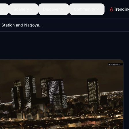
Scenery
Discover
Community
Trendin
Nagoya Station and Nagoya Castle