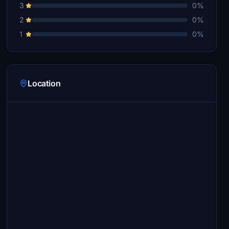
3
0%
2
0%
1
0%
Location