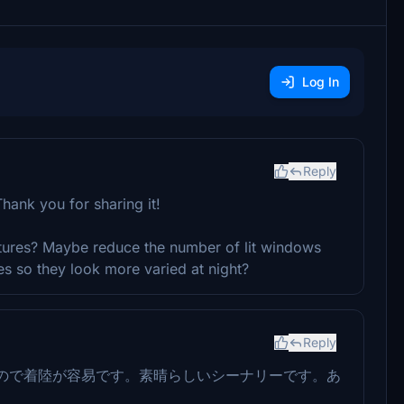
Log In
Reply
hank you for sharing it!
xtures? Maybe reduce the number of lit windows
es so they look more varied at night?
Reply
ので着陸が容易です。素晴らしいシーナリーです。あ