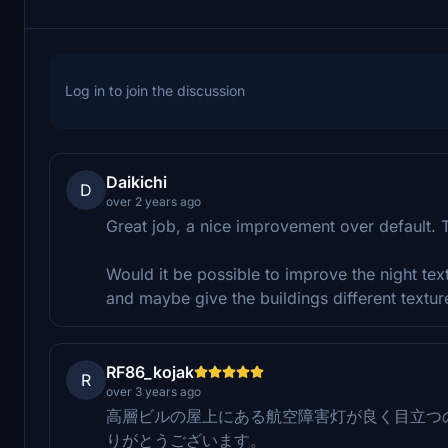
Log in to join the discussion
Daikichi
D
over 2 years ago
Great job, a nice improvement over default. T
Would it be possible to improve the night te
and maybe give the buildings different textur
RF86_kojak
R
over 3 years ago
高層ビルの屋上にある航空障害灯が良く目立つ
りがとうございます。