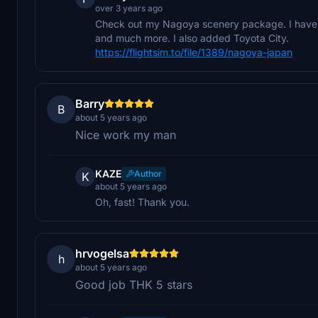
over 3 years ago
Check out my Nagoya scenery package. I have
and much more. I also added Toyota City.
https://flightsim.to/file/1389/nagoya-japan
Barry
B
about 5 years ago
Nice work my man
KAZE
Author
K
about 5 years ago
Oh, fast! Thank you.
hrvogelsa
h
about 5 years ago
Good job THK 5 stars