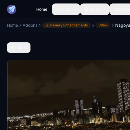
Home
Aircraft
Liveries
Airports
Home
Addons
Scenery Enhancements
Cities
Back