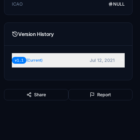
ICAO
NULL
Version History
Jul 12, 2021
v1.1
(Current)
Share
Report