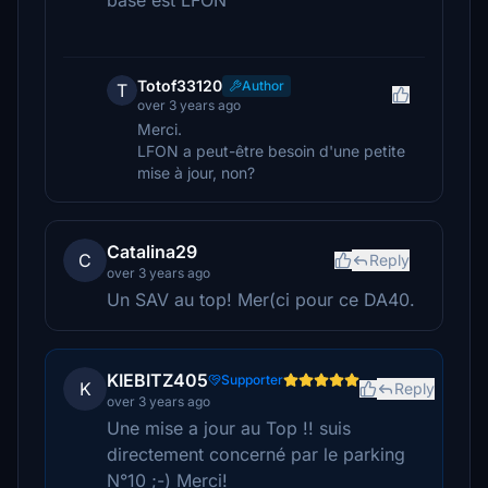
base est LFON
Totof33120
Author
T
over 3 years ago
Merci.
LFON a peut-être besoin d'une petite
mise à jour, non?
Catalina29
C
Reply
over 3 years ago
Un SAV au top! Mer(ci pour ce DA40.
KIEBITZ405
Supporter
K
Reply
over 3 years ago
Une mise a jour au Top !! suis
directement concerné par le parking
N°10 ;-) Merci!