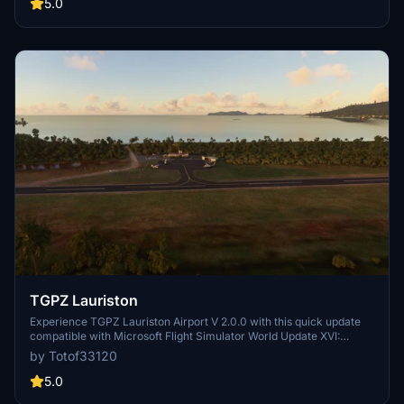
offers enhanced details and immersive visuals for your flights in
5.0
Microsoft Flight Simulator.
TGPZ Lauriston
Experience TGPZ Lauriston Airport V 2.0.0 with this quick update
compatible with Microsoft Flight Simulator World Update XVI:
Caribbean. This add-on features animated boat, flag, and character
by Totof33120
elements. Make sure to install the required libraries for an
enhanced experience. Dont miss out on this latest version!
5.0