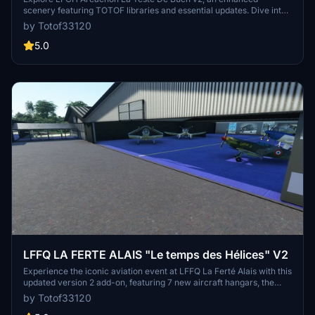
scenery featuring TOTOF libraries and essential updates. Dive into
a detailed world with Tchanquées cabins, France VFR landmarks,
by Totof33120
and more. Immerse yourself in a realistic flight experience with this
meticulously crafted add-on. Enhance your virtual aviation journey
5.0
with LFCH Arcachon La Teste De Buch v2.
LFFQ LA FERTE ALAIS "Le temps des Hélices" V2
Experience the iconic aviation event at LFFQ La Ferté Alais with this
updated version 2 add-on, featuring 7 new aircraft hangars, the
Jean Salis museum, new planes, improved textures, and more.
by Totof33120
Created using the MSFS SDK and authorized models, this scenery