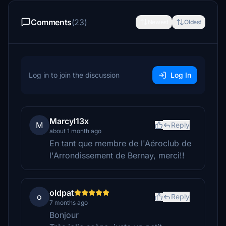
Comments
(23)
Newest
Oldest
Log in to join the discussion
Log In
Marcyl13x
M
Reply
about 1 month ago
En tant que membre de l'Aéroclub de
l'Arrondissement de Bernay, merci!!
oldpat
o
Reply
7 months ago
Bonjour