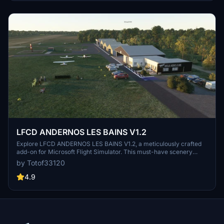
LFCD ANDERNOS LES BAINS V1.2
Explore LFCD ANDERNOS LES BAINS V1.2, a meticulously crafted
add-on for Microsoft Flight Simulator. This must-have scenery
includes TOTOF libraries for a complete experience. Enhance your
by Totof33120
virtual skies with additional libraries and recommended France VFR
enhancements for a more immersive flight simulation.
4.9