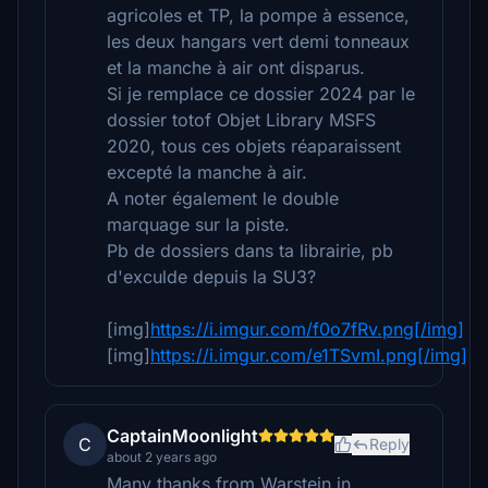
agricoles et TP, la pompe à essence,
les deux hangars vert demi tonneaux
et la manche à air ont disparus.
Si je remplace ce dossier 2024 par le
dossier totof Objet Library MSFS
2020, tous ces objets réaparaissent
excepté la manche à air.
A noter également le double
marquage sur la piste.
Pb de dossiers dans ta librairie, pb
d'exculde depuis la SU3?
[img]
https://i.imgur.com/f0o7fRv.png[/img]
[img]
https://i.imgur.com/e1TSvmI.png[/img]
CaptainMoonlight
C
Reply
about 2 years ago
Many thanks from Warstein in