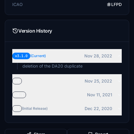
ICAO
LFPD
Version History
Nov 28, 2022
v3.1.0
(Current)
deletion of the DA20 duplicate
Nov 25, 2022
v3
Nov 11, 2021
v2.1
Dec 22, 2020
v2
(Initial Release)