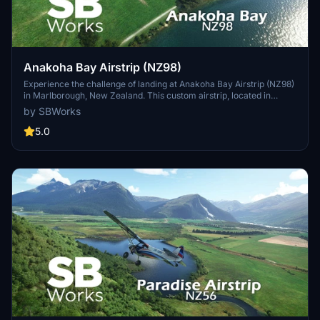
Anakoha Bay Airstrip (NZ98)
Experience the challenge of landing at Anakoha Bay Airstrip (NZ98)
in Marlborough, New Zealand. This custom airstrip, located in
Anakoha Bay on the slopes of Mt Stokes, offers a unique approach
by SBWorks
over the sea or through the valley. Version 1.5 is now compatible
with the World Update 12 "New Zealand" and includes additional
5.0
assets and enhancements to the surrounding terrain. This add-on is
part of the "Marlborough airstrips project" by SBWorks, offering a
collection of small airstrips in the region.