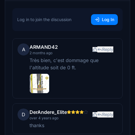
Log in to join the discussion
Log In
ARMAND42
A
Reply
2 months ago
Très bien, c'est dommage que
l'altitude soit de 0 ft.
DerAndere_Elite
D
Reply
over 4 years ago
thanks