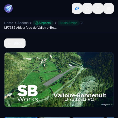
Home
Addons
Airports
Bush Strips
LF7332 Altisurface de Valloire-Bonnenuit (LFVO)
Back