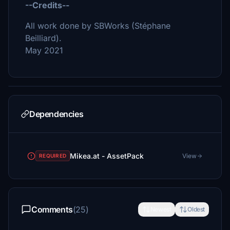
--Credits--
All work done by SBWorks (Stéphane
Beilliard).
May 2021
Dependencies
Mikea.at - AssetPack
View
REQUIRED
Comments
(25)
Newest
Oldest