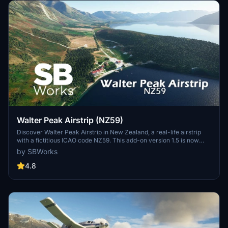
Walter Peak Airstrip (NZ59)
Discover Walter Peak Airstrip in New Zealand, a real-life airstrip
with a fictitious ICAO code NZ59. This add-on version 1.5 is now
compatible with World Update 12 "New Zealand." Located on the
by SBWorks
shore of Lake Wakatipu, this flat airstrip is perfect for a smooth
landing with aircraft like the Cessna Caravan. Enjoy the scenic
4.8
surroundings crafted with custom buildings and assets in MSFS.