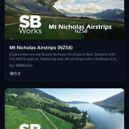
Mt Nicholas Airstrips (NZ58)
Explore the remote Mount Nicholas Airstrips in New Zealand with
this MSFS add-on. Featuring real-life airstrips with a fictitious ICAO
code, NZ58, nestled in the scenic Lake Wakatipu area of South
by SBWorks
Island. Enhance your sim experience with custom handcrafted
buildings and detailed edits to the surrounding landscape. Ideal for
0.0
those seeking a challenging landing experience and a great addition
to the Lake Wakatipu airstrip collection.