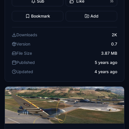
Sub
Like
35
Bookmark
Add
Downloads
2K
Version
0.7
File Size
3.87 MB
Published
5 years ago
Updated
4 years ago