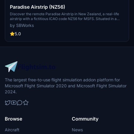
Paradise Airstrip (NZ56)
Discover the remote Paradise Airstrip in New Zealand, a real-life
airstrip with a fictitious ICAO code NZ56 for MSFS. Situated in a
stunning location amidst the landscapes of The Lord of the Rings
by SBWorks
trilogy, this add-on features two grass runways at the foot of Mt
Alfred/Ari. Experience a peaceful aviation retreat in this unique
5.0
destination compatible with World Update 12.
The largest free-to-use flight simulation addon platform for
Microsoft Flight Simulator 2020 and Microsoft Flight Simulator
2024.
Browse
Community
Aircraft
News