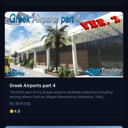
parks. Version 3.3 combines previous files for a streamlined
experience.
Greek Airports part 4
The forth part of my Greek airports-airfields collection including
among others Omiros, Megas Alexandros, Kalamata, Tatoi,
Aristotelis and Kastellorizo Airports with 45 custom 3d models
by jackzyg
(from terminals and auxiliary buildings to bunkers). All airports are
up to date and as real as i can make them.
4.8