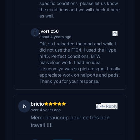
specific conditions, please let us know
the conditions and we will check it here
as well.
jvortiz56
j
about 4 years ago
OK, so I reloaded the mod and while I
did not use the F104, I used the Hype
h145. Perfect conditions. BTW,
marvelous work. I had no idea
Utsunomiya was so picturesque. I really
appreciate work on heliports and pads.
Thank you for your response.
bricio
b
Reply
over 4 years ago
Merci beaucoup pour ce très bon
travail !!!!