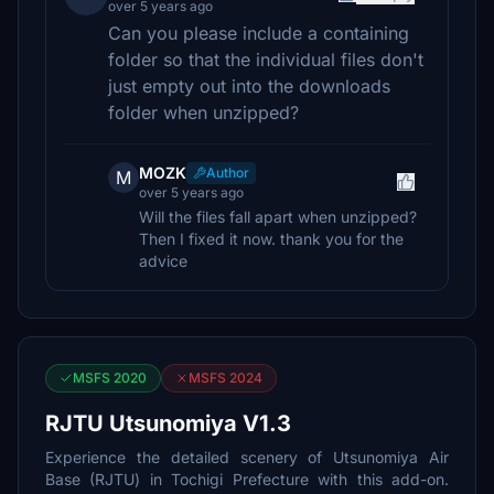
over 5 years ago
Can you please include a containing
folder so that the individual files don't
just empty out into the downloads
folder when unzipped?
MOZK
Author
M
over 5 years ago
Will the files fall apart when unzipped?
Then I fixed it now. thank you for the
advice
MSFS 2020
MSFS 2024
RJTU Utsunomiya V1.3
Experience the detailed scenery of Utsunomiya Air
Base (RJTU) in Tochigi Prefecture with this add-on.