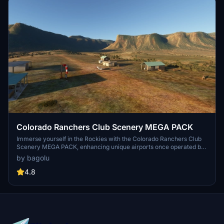
Colorado Ranchers Club Scenery MEGA PACK
Immerse yourself in the Rockies with the Colorado Ranchers Club
Scenery MEGA PACK, enhancing unique airports once operated by
the Colorado Ranchers Club from FSEconomy. Explore scenic
by bagolu
destinations like Redlands, Aspen, and Crested Butte, each offering
a different Ranchers Club experience. Discover a blend of luxury,
4.8
adventure, and relaxation, with activities ranging from horseback
riding to skiing. Ensure an optimal experience by using Daves
Crooked Library for full scenery immersion.