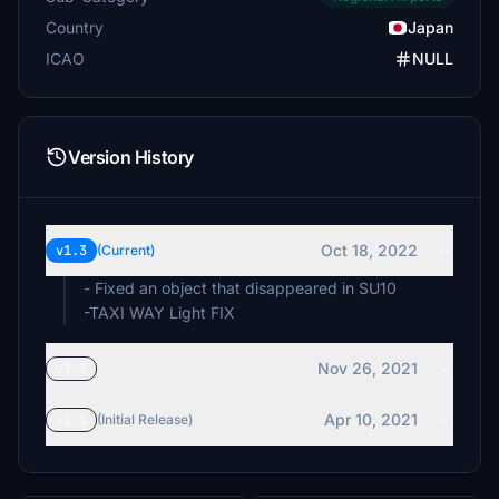
Country
Japan
ICAO
NULL
Version History
Oct 18, 2022
v1.3
(Current)
- Fixed an object that disappeared in SU10
-TAXI WAY Light FIX
Nov 26, 2021
v1.2
Apr 10, 2021
v1.1
(Initial Release)