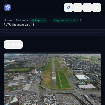
Home
Addons
Airports
Regional Airports
RJTU Utsunomiya V1.3
Back