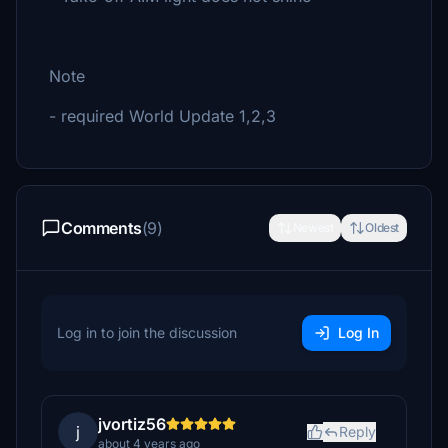
Note
- required World Update 1,2,3
Comments
(9)
Newest
Oldest
Log in to join the discussion
Log In
jvortiz56
j
Reply
about 4 years ago