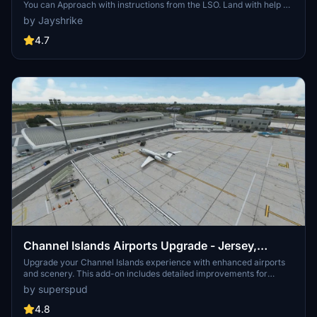
You can Approach with instructions from the LSO. Land with help of
the arresting cables. And Take Off with the onboard catapults. Try
by Jayshrike
flying in challenging weather or even at night!
4.7
Channel Islands Airports Upgrade - Jersey,
Guernsey, Alderney
Upgrade your Channel Islands experience with enhanced airports
and scenery. This add-on includes detailed improvements for
Jersey, Guernsey, Alderney, and new addition Brecqhou airports,
by superspud
along with a separate scenery file. Customize your sim with new
buildings, ground textures, and added details like fencing and car
4.8