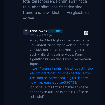
total zerschossen, komm zwar noch
rein, aber sämtliche Sznerien sind
fremd und unwirklich im Vergleich zu
vorher!
Tribalowski
Author
T
over 5 years ago
Moin, der Mod fügt nur Texturen hinzu
und ändert nicht irgendwelche Dateien
von MS. Ich hatte den Fehler gestern
auch - allerdings ohne Mods. Kann
eigentlich nur an den XBox Live Servern
liegen:
https://forums.flightsimulator.com/t/msfs-
will-not-start-getting-unexpected-error-
just-started-purchased-digital-license-
nov-14-please-advise/330754/4
Ich schau’s mir trotzdem mal an (gehe
aber davon aus, dass da nix zu finden
sein wird)