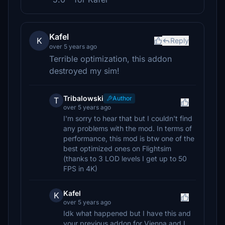
Kafel
K
Reply
over 5 years ago
Terrible optimization, this addon
destroyed my sim!
Tribalowski
Author
T
over 5 years ago
I'm sorry to hear that but I couldn't find
any problems with the mod. In terms of
performance, this mod is btw one of the
best optimized ones on Flightsim
(thanks to 3 LOD levels I get up to 50
FPS in 4K)
Kafel
K
over 5 years ago
Idk what happened but I have this and
your previous addon for Vienna and I