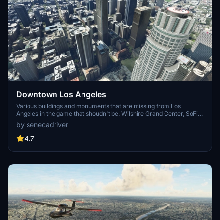
Downtown Los Angeles
Various buildings and monuments that are missing from Los
Angeles in the game that shoudn't be. Wilshire Grand Center, SoFi
Stadium, 801 S Grand, 825 S Hill, 888 S Hope, 1000 Grand, Apex the
by senecadriver
One, Atelier, Aven Apartments, Metropolis Towers, Level Los
Angeles
4.7