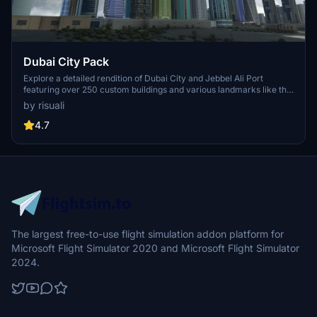
Dubai City Pack
Explore a detailed rendition of Dubai City and Jebbel Ali Port
featuring over 250 custom buildings and various landmarks like the
iconic hotels and tourist attractions. While focusing on enhancing
by risuali
the daytime visuals, this pack offers improved textures for select
buildings, promising a refreshing experience for simmers.
4.7
Additionally, adjustments have been made to SkyDive Dubai Airport
to address previous elevation issues, ensuring a more immersive
flight into this dynamic cityscape.
The largest free-to-use flight simulation addon platform for
Microsoft Flight Simulator 2020 and Microsoft Flight Simulator
2024.