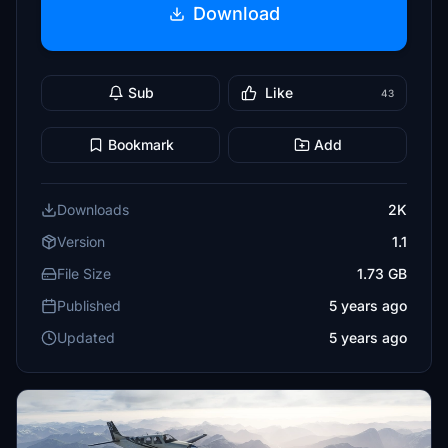
Download
Sub
Like
43
Bookmark
Add
Downloads
2K
Version
1.1
File Size
1.73 GB
Published
5 years ago
Updated
5 years ago