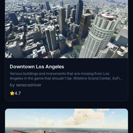
Downtown Los Angeles
Various buildings and monuments that are missing from Los
Angeles in the game that shoudn't be. Wilshire Grand Center, SoFi
Stadium, 801 S Grand, 825 S Hill, 888 S Hope, 1000 Grand, Apex the
by senecadriver
One, Atelier, Aven Apartments, Metropolis Towers, Level Los
Angeles
4.7