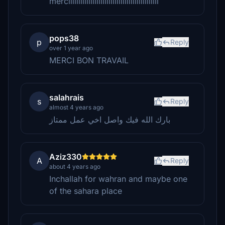
merciiiiiiiiiiiiiiiiiiiiiiiiiiiiiiiiiiiiiiiiiiiii
pops38
p
Reply
over 1 year ago
MERCI BON TRAVAIL
salahrais
s
Reply
almost 4 years ago
بارك الله فيك واصل اخي عمل ممتاز
Aziz330
A
Reply
about 4 years ago
Inchallah for wahran and maybe one
of the sahara place