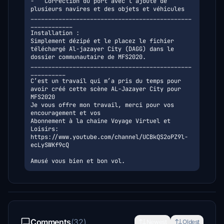
-	Correction du port avec l’ajoute de 
plusieurs navires et des objets et véhicules

______________________________________________
____________

Installation :

Simplement dézipé et le placez le fichier 
téléchargé Al-jazayer City (DAGG) dans le 
dossier communautaire de MFS2020.

______________________________________________
__________

C’est un travail qui m’a pris du temps pour 
avoir créé cette scène AL-Jazayer City pour 
MFS2020

Je vous offre mon travail, merci pour vos 
encouragement et vos

Abonnement à la chaine Voyage Virtuel et 
Loisirs:

https://www.youtube.com/channel/UCBkQS2oPZ9l-
ecLySWKf9cQ

Comments
(32)
Newest
Oldest