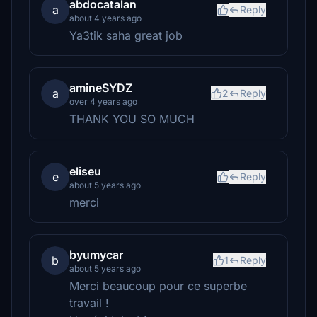
abdocatalan
a
Reply
about 4 years ago
Ya3tik saha great job
amineSYDZ
a
2
Reply
over 4 years ago
THANK YOU SO MUCH
eliseu
e
Reply
about 5 years ago
merci
byumycar
b
1
Reply
about 5 years ago
Merci beaucoup pour ce superbe
travail !