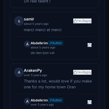
Un réel talent !
samir
s
1
Reply
about 5 years ago
merci merci et merci
Abdelkrim
Author
A
about 5 years ago
de rien bon vol
ArakenPy
A
1
Reply
over 5 years ago
Thanks a lot, would love if you make
one for my home town Oran
Abdelkrim
Author
A
over 5 years ago