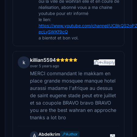
oui la ville de woihran elle et en coure de
réalisation, abonné vous a ma chaine
youtube pour etr informé
le lien:
https://www.youtube.com/channel/UCBkQS2oPZ
ecLySWKf9cQ
a bientot et bon vol.
killian5594
k
Reply
over 5 years ago
MERCI commandant le makkam en
place grande mosquee manque hotel
aurassi madame l'afrique au dessus
de saint eugene stade peut etre juillet
et sa coupole BRAVO bravo BRAVO
you are the best wahran en approche
tnanks a lot bro
Abdelkrim
Author
A