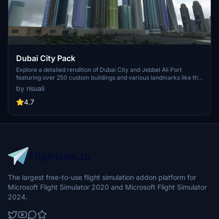
Dubai City Pack
Explore a detailed rendition of Dubai City and Jebbel Ali Port
featuring over 250 custom buildings and various landmarks like the
iconic hotels and tourist attractions. While focusing on enhancing
by risuali
the daytime visuals, this pack offers improved textures for select
buildings, promising a refreshing experience for simmers.
4.7
Additionally, adjustments have been made to SkyDive Dubai Airport
to address previous elevation issues, ensuring a more immersive
flight into this dynamic cityscape.
The largest free-to-use flight simulation addon platform for
Microsoft Flight Simulator 2020 and Microsoft Flight Simulator
2024.