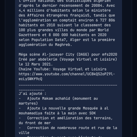
l'Office national des statistiques algérien 
d'après le dernier recensement de 20084. Avec 
4,4 millions d'habitants selon le ministère 
des Affaires étrangères français5, tandis que 
l'agglomération en comptait environ 6 727 806 
habitants en 2010 suivant le classement des 
100 plus grandes villes du monde par World 
Gazetteer6 et 8 000 000 habitants en 2020 
selon Population Data7, Alger est la première 
agglomération du Maghreb.

Méga scène Al-jazayer City (DAGG) pour mfs2020 

Créé par abdelkrim (Voyage Virtuel et Loisire) 
le 12 Mars 2021.

Chaine YouTube: Voyage Virtuel et Loisirs

https://www.youtube.com/channel/UCBkQS2oPZ9l-
ecLySWKf9cQ

______________________________________________
____________

J’ai ajouté :

-	Ajoute Makam achahid (monument au 
martyres)

-	Ajoute La nouvelle grande Mosquée à al 
mouhamadiya faite à la main avec SDK

-	Correction et amélioration des terrains, 
du front de mer

-	Correction de nombreuse route et rue de la 
ville
