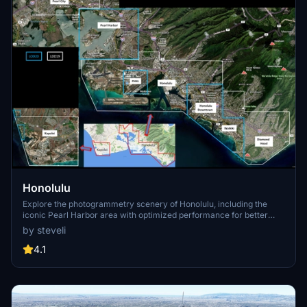
Honolulu
Explore the photogrammetry scenery of Honolulu, including the
iconic Pearl Harbor area with optimized performance for better
FPS. Discover Waikiki, Honolulu downtown, and more with this
by steveli
detailed addon. Enhance your experience by adding free mods for
carriers, battleships, and military airplanes in Pearl Harbor and
4.1
surrounding bases. Support the creator for future updates if you
enjoy this mod.