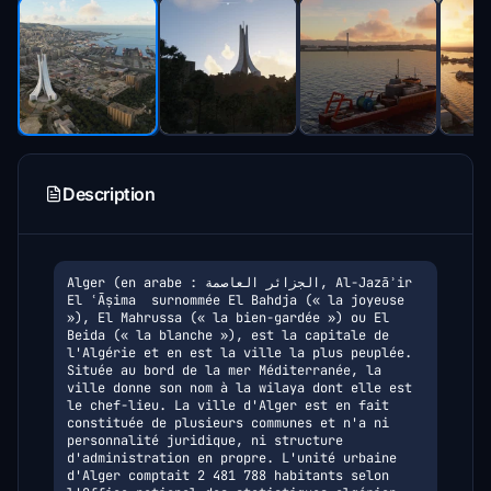
Description
Alger (en arabe : الجزائر العاصمة, Al-Jazāʾir 
El ʿĀṣima  surnommée El Bahdja (« la joyeuse 
»), El Mahrussa (« la bien-gardée ») ou El 
Beida (« la blanche »), est la capitale de 
l'Algérie et en est la ville la plus peuplée.

Située au bord de la mer Méditerranée, la 
ville donne son nom à la wilaya dont elle est 
le chef-lieu. La ville d'Alger est en fait 
constituée de plusieurs communes et n'a ni 
personnalité juridique, ni structure 
d'administration en propre. L'unité urbaine 
d'Alger comptait 2 481 788 habitants selon 