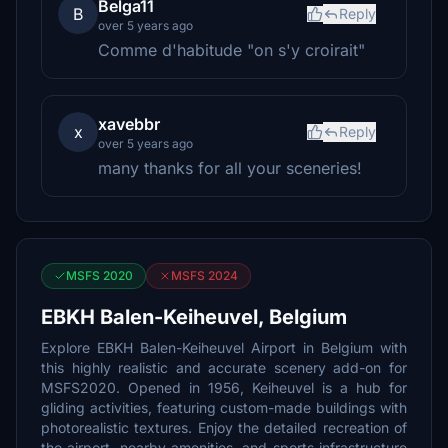
Belga11
B
Reply
over 5 years ago
Comme d'habitude "on s'y croirait"
xavebbr
x
Reply
over 5 years ago
many thanks for all your sceneries!
MSFS 2020
MSFS 2024
EBKH Balen-Keiheuvel, Belgium
Explore EBKH Balen-Keiheuvel Airport in Belgium with
this highly realistic and accurate scenery add-on for
MSFS2020. Opened in 1956, Keiheuvel is a hub for
gliding activities, featuring custom-made buildings with
photorealistic textures. Enjoy the detailed recreation of
the airport, nearby amenities, and sports infrastructure