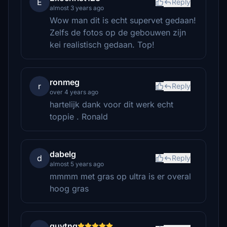
E
Reply
almost 3 years ago
Wow man dit is echt supervet gedaan!
Zelfs de fotos op de gebouwen zijn
kei realistisch gedaan. Top!
ronmeg
r
Reply
over 4 years ago
hartelijk dank voor dit werk echt
toppie . Ronald
dabelg
d
Reply
almost 5 years ago
mmmm met gras op ultra is er overal
hoog gras
guytng