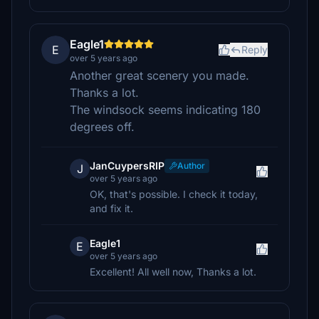
Eagle1
E
Reply
over 5 years ago
Another great scenery you made.
Thanks a lot.
The windsock seems indicating 180
degrees off.
JanCuypersRIP
Author
J
over 5 years ago
OK, that's possible. I check it today,
and fix it.
Eagle1
E
over 5 years ago
Excellent! All well now, Thanks a lot.