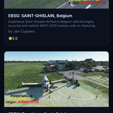
EBSG: SAINT-GHISLAIN, Belgium
Experience Saint-Ghislain Airfield in Belgium with this highly
accurate and realistic MSFS 2020 scenery add-on, featuring
custom-made buildings with photorealistic textures. Home to a
by Jan Cuypers
flight school and various aeronautical activities, the airport
underwent modernization in 1992. This freeware scenery, created
5.0
by Jan Cuypers, offers a detailed representation of the airfield, so
dont miss out on exploring this unique location in the simulator.