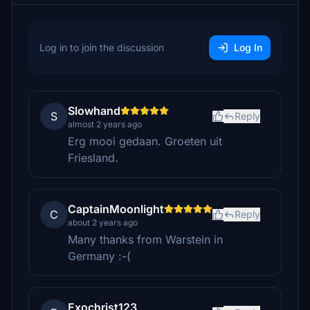
Log in to join the discussion
Log In
Slowhand
S
Reply
almost 2 years ago
Erg mooi gedaan. Groeten uit
Friesland.
CaptainMoonlight
C
Reply
about 2 years ago
Many thanks from Warstein in
Germany :-(
Exochrist123