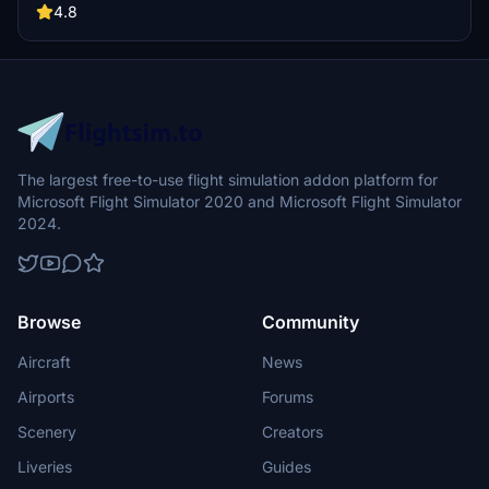
squadrons and a training center for pilots, along with additional
4.8
facilities like Wing Meteo and the Air Force Band. Installation
instructions included for this freeware scenery.
The largest free-to-use flight simulation addon platform for
Microsoft Flight Simulator 2020 and Microsoft Flight Simulator
2024.
Browse
Community
Aircraft
News
Airports
Forums
Scenery
Creators
Liveries
Guides