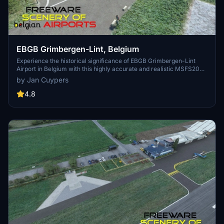
EBGB Grimbergen-Lint, Belgium
Experience the historical significance of EBGB Grimbergen-Lint
Airport in Belgium with this highly accurate and realistic MSFS2020
scenery add-on. Explore the airfields rich past, from its origins in
by Jan Cuypers
1939 to its closure in 1989, and witness the detailed self-made
buildings with photorealistic textures. Created by Jan Cuypers, this
4.8
freeware scenery is a must-have for virtual pilots looking to
immerse themselves in this unique aviation history.