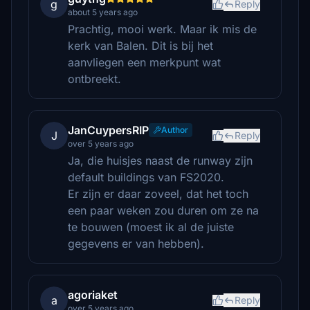
g
Reply
about 5 years ago
Prachtig, mooi werk. Maar ik mis de
kerk van Balen. Dit is bij het
aanvliegen een merkpunt wat
ontbreekt.
JanCuypersRIP
Author
J
Reply
over 5 years ago
Ja, die huisjes naast de runway zijn
default buildings van FS2020.
Er zijn er daar zoveel, dat het toch
een paar weken zou duren om ze na
te bouwen (moest ik al de juiste
gegevens er van hebben).
agoriaket
a
Reply
over 5 years ago