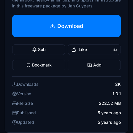
in this freeware package by Jan Cuypers.
Download
Sub
Like
43
Bookmark
Add
Downloads
2K
Version
1.0.1
File Size
222.52 MB
Published
5 years ago
Updated
5 years ago