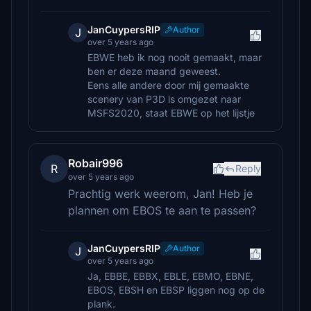
JanCuypersRIP
Author
J
over 5 years ago
EBWE heb ik nog nooit gemaakt, maar
ben er deze maand geweest.
Eens alle andere door mij gemaakte
scenery van P3D is omgezet naar
MSFS2020, staat EBWE op het lijstje
Robair996
R
Reply
over 5 years ago
Prachtig werk weerom, Jan! Heb je
plannen om EBOS te aan te passen?
JanCuypersRIP
Author
J
over 5 years ago
Ja, EBBE, EBBX, EBLE, EBMO, EBNE,
EBOS, EBSH en EBSP liggen nog op de
plank.