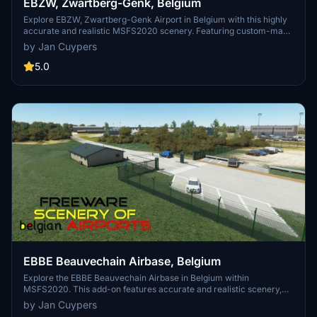
EBZW, Zwartberg-Genk, Belgium
Explore EBZW, Zwartberg-Genk Airport in Belgium with this highly
accurate and realistic MSFS2020 scenery. Featuring custom-made
buildings with photorealistic textures, this freeware add-on includes
by Jan Cuypers
an 800m tarmac track for motor aircraft and a grass track for
gliders. Dont miss the striking landmark of the Zwartberg mine slag
5.0
heap. Installation is simple - just unzip and place the folder in your
MSFS2020 community map.
EBBE Beauvechain Airbase, Belgium
Explore the EBBE Beauvechain Airbase in Belgium within
MSFS2020. This add-on features accurate and realistic scenery,
showcasing the home of the 1st Wing and Basic Flying Training
by Jan Cuypers
School. Experience this military airfield as a base for helicopter