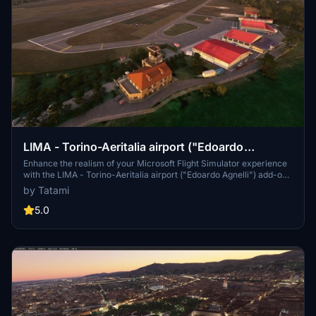
LIMA - Torino-Aeritalia airport ("Edoardo
Agnelli")
Enhance the realism of your Microsoft Flight Simulator experience
with the LIMA - Torino-Aeritalia airport ("Edoardo Agnelli") add-on
by erasam. This mod offers various updates such as ATC
by Tatami
adjustments, grass surface enhancements, and the addition of a
heliport. Take your virtual flying to a new level with this detailed
5.0
airport scenery modification.