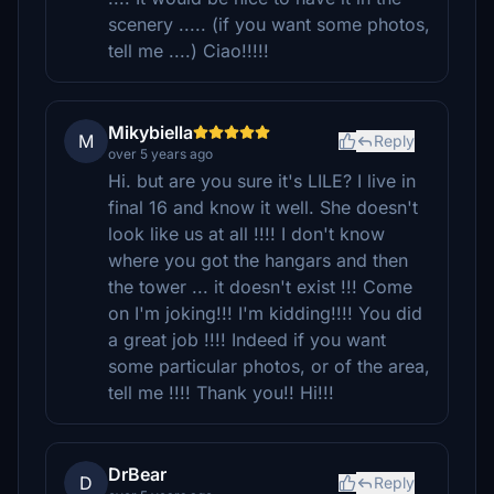
scenery ..... (if you want some photos,
tell me ....) Ciao!!!!!
Mikybiella
M
Reply
over 5 years ago
Hi. but are you sure it's LILE? I live in
final 16 and know it well. She doesn't
look like us at all !!!! I don't know
where you got the hangars and then
the tower ... it doesn't exist !!! Come
on I'm joking!!! I'm kidding!!!! You did
a great job !!!! Indeed if you want
some particular photos, or of the area,
tell me !!!! Thank you!! Hi!!!
DrBear
D
Reply