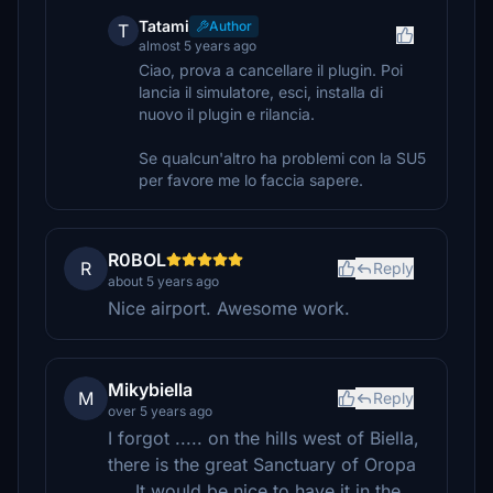
Tatami
Author
T
almost 5 years ago
Ciao, prova a cancellare il plugin. Poi
lancia il simulatore, esci, installa di
nuovo il plugin e rilancia.
Se qualcun'altro ha problemi con la SU5
per favore me lo faccia sapere.
R0BOL
R
Reply
about 5 years ago
Nice airport. Awesome work.
Mikybiella
M
Reply
over 5 years ago
I forgot ..... on the hills west of Biella,
there is the great Sanctuary of Oropa
.... It would be nice to have it in the