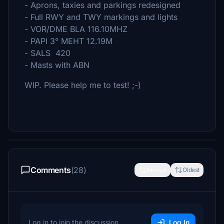
- Aprons, taxies and parkings redesigned
- Full RWY and TWY markings and lights
- VOR/DME BLA 116.10MHZ
- PAPI 3° MEHT 12.19M
- SALS 420
- Masts with ABN
WIP. Please help me to test! ;-)
Comments
(28)
Newest
Oldest
Log in to join the discussion
Log In