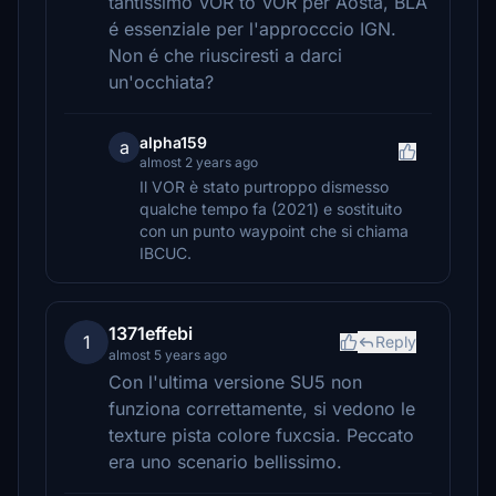
tantissimo VOR to VOR per Aosta, BLA
é essenziale per l'approcccio IGN.
Non é che riusciresti a darci
un'occhiata?
alpha159
a
almost 2 years ago
Il VOR è stato purtroppo dismesso
qualche tempo fa (2021) e sostituito
con un punto waypoint che si chiama
IBCUC.
1371effebi
1
Reply
almost 5 years ago
Con l'ultima versione SU5 non
funziona correttamente, si vedono le
texture pista colore fuxcsia. Peccato
era uno scenario bellissimo.