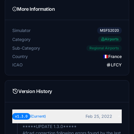
More Information
Simulator
MSFS2020
Category
Airports
Sub-Category
Regional Airports
Country
France
ICAO
LFCY
Version History
Feb 25, 2022
v1.3.0
(Current)
*****UPDATE 1.3.0*****
Afcad correction following errors found by the last