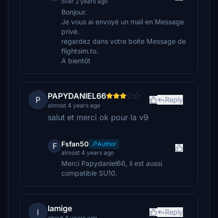
over 2 years ago
Bonjour.
Je vous ai envoyé un mail en Message
privé.
regardez dans votre boite Message de
flightsim.to.
A bientôt
PAPYDANIEL66
P
Reply
almost 4 years ago
salut et merci ok pour la v9
Fsfan50
Author
F
almost 4 years ago
Merci Papydaniel66, il est aussi
compatible SU10.
lamige
l
Reply
about 4 years ago