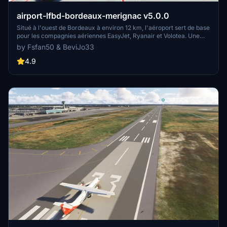
airport-lfbd-bordeaux-merignac v5.0.0
Situé à l'ouest de Bordeaux à environ 12 km, l'aéroport sert de base
pour les compagnies aériennes EasyJet, Ryanair et Volotea. Une
partie de sa superficie est occupée par la Base Aérienne 106. Cette
by Fsfan50 & BeviJo33
version 5 est simplement la fusion des deux dossiers "airport-lfbd-
bordeaux-merignac" et "airport-lfbdmil-ba106" de la version4.1.0
4.9
ainsi que la suppression des arbres en bordure des pistes et
taxiways apparus après les dernières mises à jours de MSFS 2020
ou 2024