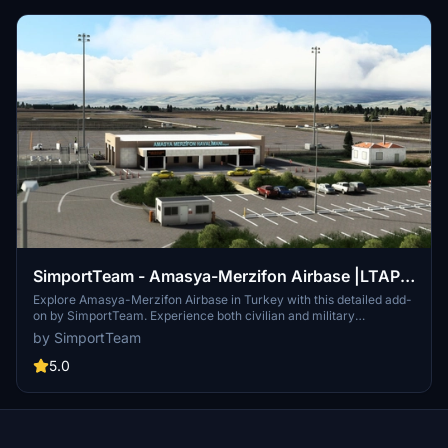
SimportTeam - Amasya-Merzifon Airbase |LTAP| ,
Turkey
Explore Amasya-Merzifon Airbase in Turkey with this detailed add-
on by SimportTeam. Experience both civilian and military
operations at the 5th Main Jet Base, complete with military hangars
by SimportTeam
and civilian aprons. Learn about the unique Hook Barrier System
for emergency landings and discover the key details of this airport,
5.0
including its distance from nearby cities and airline connections.