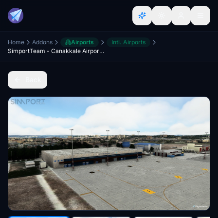
Home
Addons
Airports
Intl. Airports
SimportTeam - Canakkale Airport |LTBH| , Turkey
Back