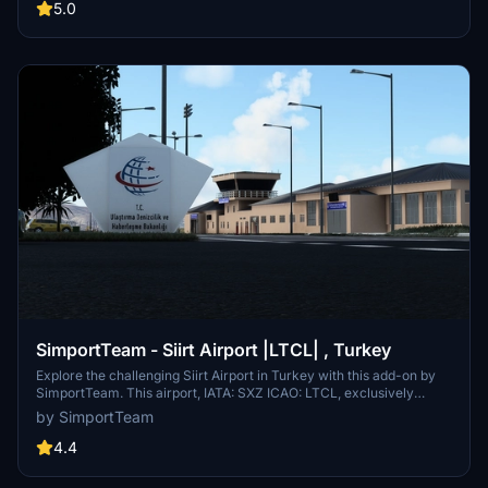
Region.
5.0
SimportTeam - Siirt Airport |LTCL| , Turkey
Explore the challenging Siirt Airport in Turkey with this add-on by
SimportTeam. This airport, IATA: SXZ ICAO: LTCL, exclusively
serves domestic flights and has a 1100 m² terminal building.
by SimportTeam
Enhance your flight simulation experience with this realistic
depiction of Siirt Airport. Dont forget to download the additional
4.4
ground textures for an even more immersive experience.