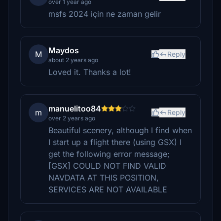
over 1 year ago
msfs 2024 için ne zaman gelir
Maydos
M
Reply
about 2 years ago
Loved it. Thanks a lot!
manuelitoo84
m
Reply
over 2 years ago
Beautiful scenery, although I find when
I start up a flight there (using GSX) I
get the following error message;
[GSX] COULD NOT FIND VALID
NAVDATA AT THIS POSITION,
SERVICES ARE NOT AVAILABLE