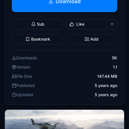
Download
Sub
Like
71
Bookmark
Add
Downloads
5K
Version
1.1
File Size
147.44 MB
Published
5 years ago
Updated
5 years ago