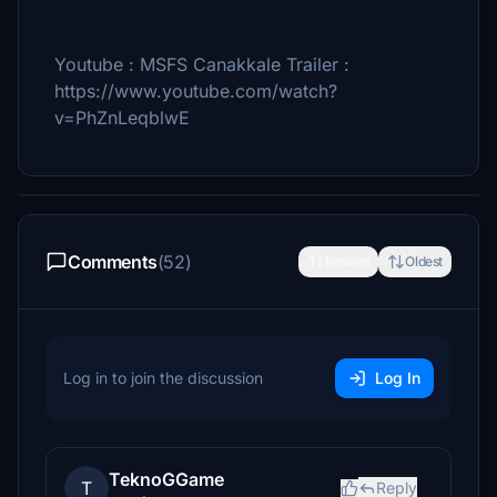
Youtube : MSFS Canakkale Trailer :
https://www.youtube.com/watch?
v=PhZnLeqblwE
Comments
(52)
Newest
Oldest
Log in to join the discussion
Log In
TeknoGGame
T
Reply