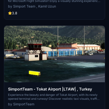
for Microsoft Flight Simulator! Enjoy a visually stunning experience
with detailed models adapted from Xplane 11. Explore an airport
by Simport Team , Kamil Uzun
located near the sea with a concrete runway and a passenger
capacity of 150,000 annually. Get ready for a smooth takeoff and
3.8
landing at this picturesque destination.
SimportTeam - Tokat Airport |LTAW| , Turkey
Experience the beauty and danger of Tokat Airport, with its newly
opened terminal and runway! Discover realistic taxi visuals, traffic
sign details, and high-quality models in this exciting scenery add-
by SimportTeam
on. Get ready for a new level of immersion in the Middle Black Sea