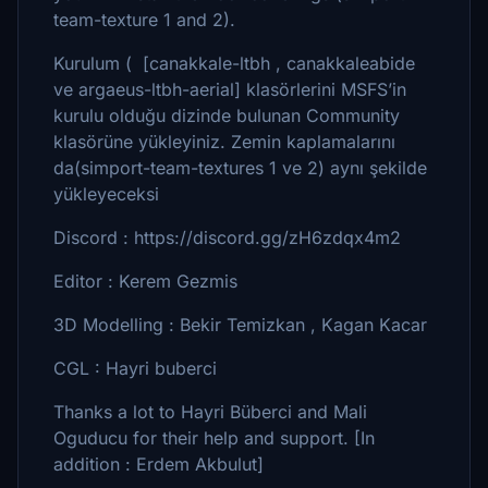
team-texture 1 and 2).
Kurulum ( [canakkale-ltbh , canakkaleabide
ve argaeus-ltbh-aerial] klasörlerini MSFS’in
kurulu olduğu dizinde bulunan Community
klasörüne yükleyiniz. Zemin kaplamalarını
da(simport-team-textures 1 ve 2) aynı şekilde
yükleyeceksi
Discord : https://discord.gg/zH6zdqx4m2
Editor : Kerem Gezmis
3D Modelling : Bekir Temizkan , Kagan Kacar
CGL : Hayri buberci
Thanks a lot to Hayri Büberci and Mali
Oguducu for their help and support. [In
addition : Erdem Akbulut]