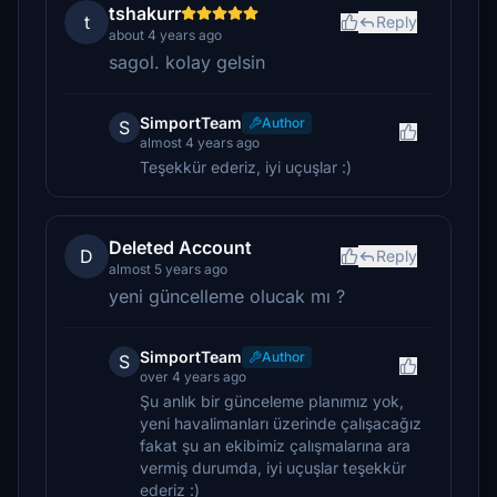
tshakurr
t
Reply
about 4 years ago
sagol. kolay gelsin
SimportTeam
Author
S
almost 4 years ago
Teşekkür ederiz, iyi uçuşlar :)
Deleted Account
D
Reply
almost 5 years ago
yeni güncelleme olucak mı ?
SimportTeam
Author
S
over 4 years ago
Şu anlık bir günceleme planımız yok,
yeni havalimanları üzerinde çalışacağız
fakat şu an ekibimiz çalışmalarına ara
vermiş durumda, iyi uçuşlar teşekkür
ederiz :)