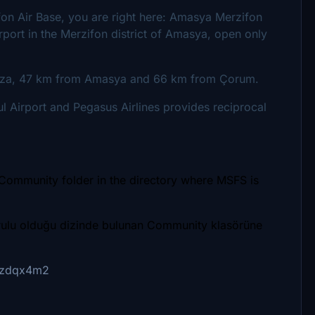
on Air Base, you are right here: Amasya Merzifon
irport in the Merzifon district of Amasya, open only
avza, 47 km from Amasya and 66 km from Çorum.
bul Airport and Pegasus Airlines provides reciprocal
 Community folder in the directory where MSFS is
rulu olduğu dizinde bulunan Community klasörüne
H6zdqx4m2