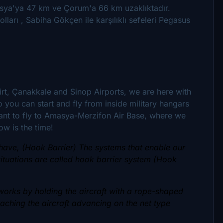
ya'ya 47 km ve Çorum'a 66 km uzaklıktadır.
olları , Sabiha Gökçen ile karşılıklı sefeleri Pegasus
irt, Çanakkale and Sinop Airports, we are here with
 you can start and fly from inside military hangars
u want to fly to Amasya-Merzifon Air Base, where we
ow is the time!
 have, (Hook Barrier) The systems that enable our
ituations are called hook barrier system (Hook
 works by holding the aircraft with a rope-shaped
aching the aircraft advancing on the net type