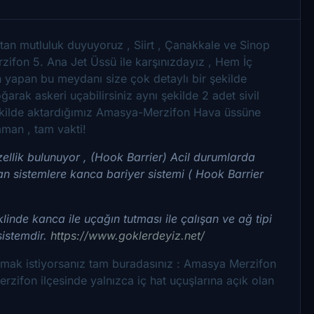
tan mutluluk duyuyoruz , Siirt , Çanakkale ve Sinop
ifon 5. Ana Jet Üssü ile karşınızdayız , Hem İç
n yapan bu meydanı size çok detaylı bir şekilde
arak askeri uçabilirsiniz aynı şekilde 2 adet sivil
 şekilde aktardığımız Amasya-Merzifon Hava üssüne
zaman , tam vakti!
lik bulunuyor , (Hook Barrier) Acil durumlarda
an sistemlere kanca bariyer sistemi ( Hook Barrier
linde kanca ile uçağın tutması ile çalışan ve ağ tipi
sistemdir.
https://www.goklerdeyiz.net/
mak istiyorsanız tam buradasınız : Amasya Merzifon
ifon ilçesinde yalnızca iç hat uçuşlarına açık olan