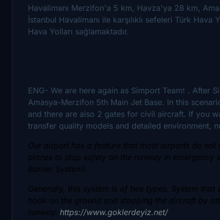
Havalimanı Merzifon'a 5 km, Havza'ya 28 km, Amas
İstanbul Havalimanı ile karşılıklı sefeleri Türk Hava Y
Hava Yolları sağlamaktadır.
ENG- We are here again as Simport Team! . After Si
Amasya-Merzifon 5th Main Jet Base. In this scenario
and there are also 2 gates for civil aircraft. If yo
transfer quality models and detailed environment, n
Our airport has a feature that most airports do not
planes to stop safely on the runway in emergency s
Barrier System).
Generally, this system is of two types. System that
hook on the ground and stopping the aircraft by att
runway.
https://www.goklerdeyiz.net/