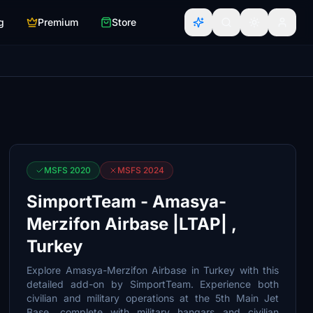
g
Premium
Store
MSFS 2020
MSFS 2024
SimportTeam - Amasya-
Merzifon Airbase |LTAP| ,
Turkey
Explore Amasya-Merzifon Airbase in Turkey with this
detailed add-on by SimportTeam. Experience both
civilian and military operations at the 5th Main Jet
Base, complete with military hangars and civilian