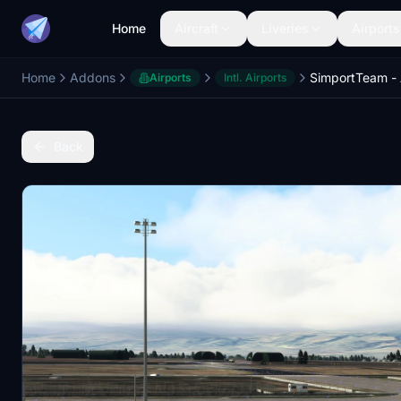
Home
Aircraft
Liveries
Airports
Home
Addons
Airports
Intl. Airports
Back