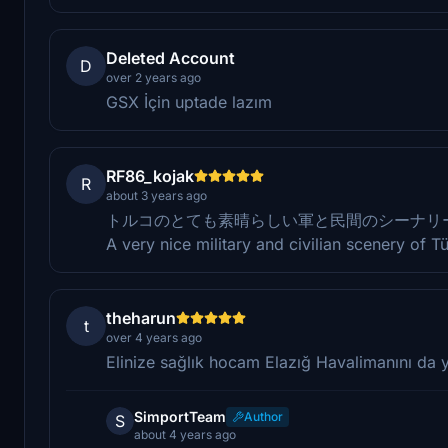
Deleted Account
D
over 2 years ago
GSX İçin uptade lazım
RF86_kojak
R
about 3 years ago
トルコのとても素晴らしい軍と民間のシーナリ
A very nice military and civilian scenery of T
theharun
t
over 4 years ago
Elinize sağlık hocam Elazığ Havalimanını da y
SimportTeam
Author
S
about 4 years ago