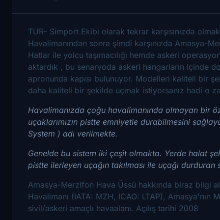
TUR- Simport Ekibi olarak tekrar karşısınızda olmak
Havalimanından sonra şimdi karşınızda Amasya-Merz
Hatlar ile yolcu taşımacılığı hemde askeri operasyo
aktardık , bu senaryoda askeri hangarların içinde doğ
apronunda kapısı bulunuyor. Modelleri kaliteli bir
daha kaliteli bir şekilde uçmak istiyorsanız hadi o 
Havalimanızda çoğu havalimanında olmayan bir özel
uçaklarımızın pistte emniyetle durabilmesini sağlay
System ) adı verilmekte.
Genelde bu sistem iki çeşit olmakta. Yerde halat şek
pistte ilerleyen uçağın takılması ile uçağı durduran 
Amasya-Merzifon Hava Üssü hakkında biraz bilgi al
Havalimanı (IATA: MZH, ICAO: LTAP), Amasya'nın Merz
sivil/askeri amaçlı havaalanı. Açılış tarihi 2008