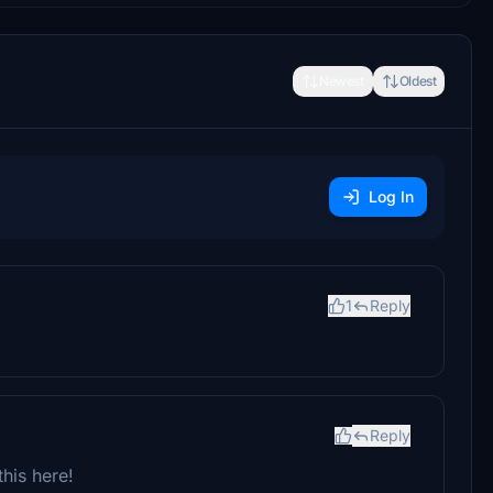
Newest
Oldest
Log In
1
Reply
Reply
this here!