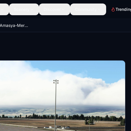
Scenery
Discover
Community
Trendin
SimportTeam - Amasya-Merzifon Airbase |LTAP| , Turkey