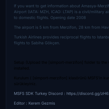
If you want to get information about Amasya-Merzif
Airport (IATA: MZH, ICAO: LTAP) is a civil/military a
to domestic flights. Opening date 2008
The airport is 5 km from Merzifon, 28 km from H
Turkish Airlines provides reciprocal flights to Istan
flights to Sabiha Gökçen.
Setup (Upload the [simport-merzifon] folder to the
installed.
Kurulum ( [simport-merzifon] klasörünü MSFS’in ku
sürükleyiniz.
MSFS SDK Turkey Discord : https://discord.gg/z
Editor : Kerem Gezmis