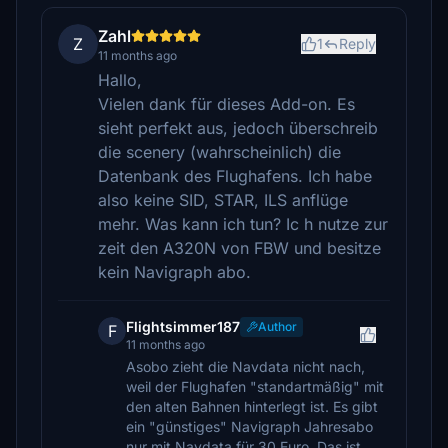
Zahl
Z
1
Reply
11 months ago
Hallo,
Vielen dank für dieses Add-on. Es
sieht perfekt aus, jedoch überschreib
die scenery (wahrscheinlich) die
Datenbank des Flughafens. Ich habe
also keine SID, STAR, ILS anflüge
mehr. Was kann ich tun? Ic h nutze zur
zeit den A320N von FBW und besitze
kein Navigraph abo.
Flightsimmer187
Author
F
11 months ago
Asobo zieht die Navdata nicht nach,
weil der Flughafen "standartmäßig" mit
den alten Bahnen hinterlegt ist. Es gibt
ein "günstiges" Navigraph Jahresabo
nur mit Navdata für 30 Euro. Das ist