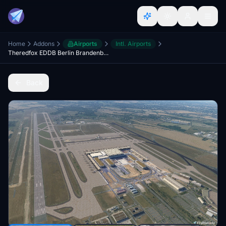
Home
Addons
Airports
Intl. Airports
Theredfox EDDB Berlin Brandenburg runway fix and scenery enhancement
Back