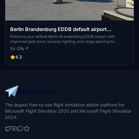
Berlin Brandenburg EDDB default airport
UPGRADE
Enhance your default Berlin Brandenburg EDDB airport with
improved gate sizes, taxiway lighting, and cargo parking for
freighters in this upgrade add-on. Ideal for users looking to enhance
by Olly P
their AI traffic experience in Microsoft Flight Simulator.
4.3
The largest free-to-use flight simulation addon platform for
Microsoft Flight Simulator 2020 and Microsoft Flight Simulator
2024.