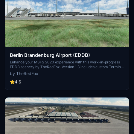
Berlin Brandenburg Airport (EDDB)
Enhance your MSFS 2020 experience with this work-in-progress
EDDB scenery by TheRedFox. Version 1.3 includes custom Terminal
Buildings, ground markings on Apron A, hand-placed Gates and
by TheRedFox
Taxiways, and more. Stay tuned for future updates and planned
additions such as lighting improvements and a Government
4.6
terminal.