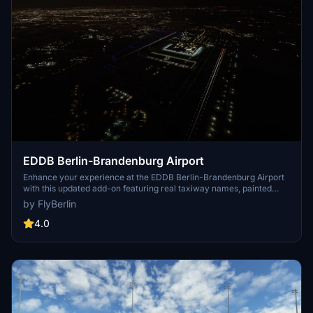
EDDB Berlin-Brandenburg Airport
Enhance your experience at the EDDB Berlin-Brandenburg Airport
with this updated add-on featuring real taxiway names, painted
elements, functional boarding stairs, night lights, and ILS. The
by FlyBerlin
creator aims to replicate their home airport with improved details
and welcomes support from those familiar with Blender. Donations
4.0
are appreciated.