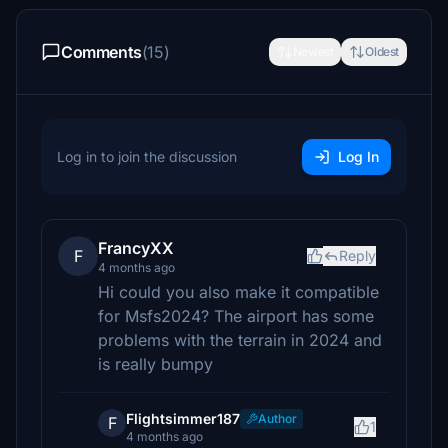
Comments
(15)
Newest
Oldest
Log in to join the discussion
Log In
FrancyXX
F
Reply
4 months ago
Hi could you also make it compatible
for Msfs2024? The airport has some
problems with the terrain in 2024 and
is really bumpy
Flightsimmer187
Author
F
1
4 months ago