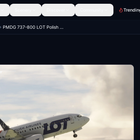
Scenery
Discover
Community
Trendin
PMDG 737-800 LOT Polish Airlines (SP-LVG)