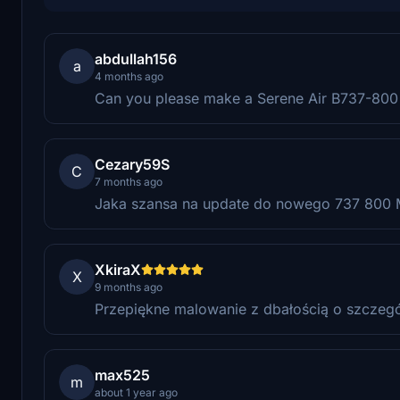
abdullah156
a
4 months ago
Can you please make a Serene Air B737-800
Cezary59S
C
7 months ago
Jaka szansa na update do nowego 737 800
XkiraX
X
9 months ago
Przepiękne malowanie z dbałością o szczegó
max525
m
about 1 year ago