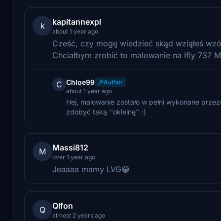
kapitannexpl
k
about 1 year ago
Cześć, czy mogę wiedzieć skąd wziąłeś wzó
Chciałbym zrobić to malowanie na Ifly 737 
Chloe99
Author
C
about 1 year ago
Hej, malowanie zostało w pełni wykonane przeze
zdobyć taką ''okleinę'' :)
Massi812
M
over 1 year ago
Jeaaaa mamy LVG😁
Qlfon
Q
almost 2 years ago