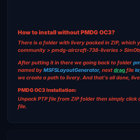
How to install without PMDG OC3?
There is a folder with livery packed in ZIP, which
community > pmdg-aircraft-738-liveries > SimObj
After putting it in there we going back to folder
pm
named by
MSFSLayoutGenerator,
next
drag
file
la
we create a path to livery. And that's all done, l
PMDG OC3 Installation:
Unpack PTP file from ZIP folder then simply clic
file.