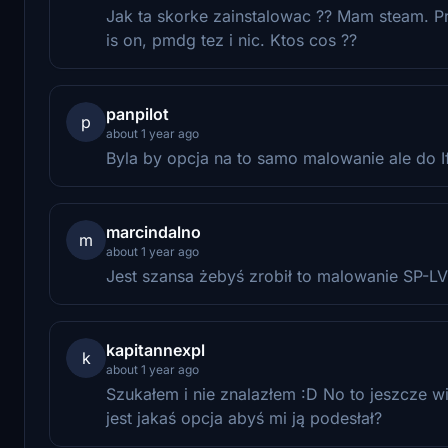
Jak ta skorke zainstalowac ?? Mam steam. P
is on, pmdg tez i nic. Ktos cos ??
panpilot
p
about 1 year ago
Byla by opcja na to samo malowanie ale do If
marcindalno
m
about 1 year ago
Jest szansa żebyś zrobił to malowanie SP-L
kapitannexpl
k
about 1 year ago
Szukałem i nie znalazłem :D No to jeszcze wi
jest jakaś opcja abyś mi ją podesłał?