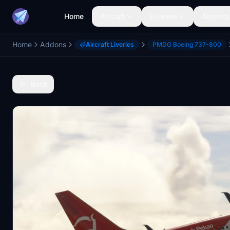
Home
Aircraft
Liveries
Airports
Home
Addons
Aircraft Liveries
PMDG Boeing 737-800
Back