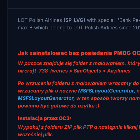
LOT Polish Airlines
(SP-LVG)
with special ''Bank Pek
max 8 which belong to LOT Polish Airlines since 2
J
ak zainstalować bez posiadania PMDG O
W paczce znajduje się folder z malowaniem, któr
aircraft-738-liveries > SimObjects > Airplanes
Po wrzuceniu folderu z malowaniem wracamy do
wrzucamy plik o nazwie
MSFSLayoutGenerator,
n
MSFSLayoutGenerator,
w ten sposób tworzy nam s
powinno być gotowe do użytku :)
Instalacja przez OC3:
Wypakuj z folderu ZIP plik PTP a następnie kli
wcześniej plik.