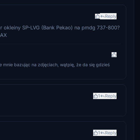
Reply
r okleiny SP-LVG (Bank Pekao) na pmdg 737-800?
MAX
 mnie bazując na zdjęciach, wątpię, że da się gdzieś
1
Reply
1
Reply