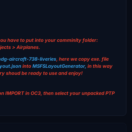
 you have to put into your comminity folder:
ects > Airplanes.
dg-aircraft-738-liveries
, here we copy exe. file
yout.json
into
MSFSLayoutGenerator,
in this way
ivery shoud be ready to use and enjoy!
k on IMPORT in OC3, then select your unpacked PTP