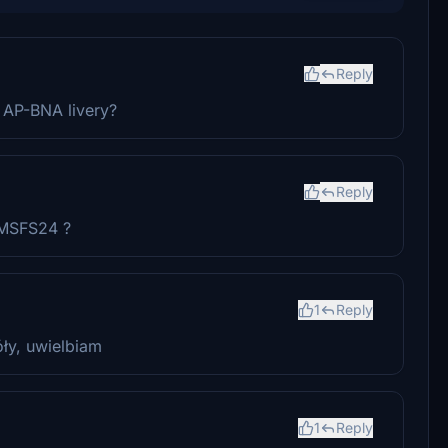
Reply
 AP-BNA livery?
Reply
 MSFS24 ?
1
Reply
ły, uwielbiam
1
Reply