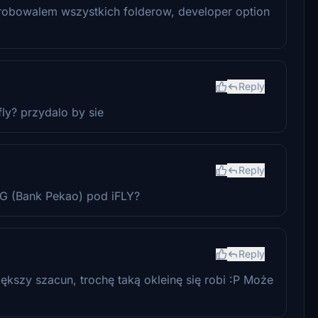
robowalem wszystkich folderow, developer option
Reply
ly? przydalo by sie
Reply
VG (Bank Pekao) pod iFLY?
Reply
ększy szacun, trochę taką okleinę się robi :P Może