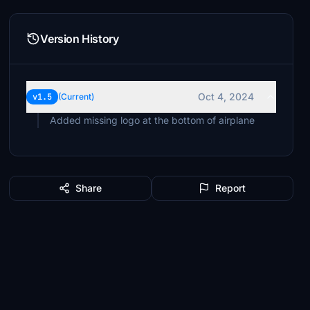
Version History
Oct 4, 2024
v1.5
(Current)
Added missing logo at the bottom of airplane
Share
Report