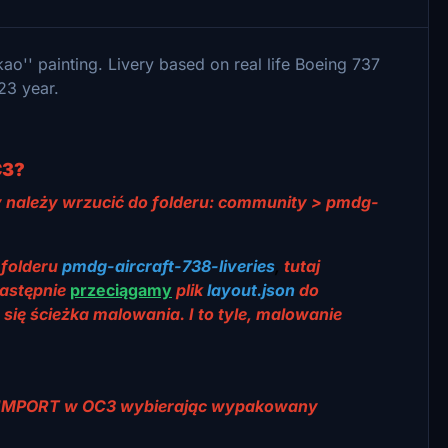
ao'' painting. Livery based on real life Boeing 737
023 year.
C3?
y należy wrzucić do folderu: community > pmdg-
 folderu
pmdg-aircraft-738-liveries
,
tutaj
astępnie
przeciągamy
plik
layout.json
do
ię ścieżka malowania. I to tyle, malowanie
knij IMPORT w OC3 wybierając wypakowany