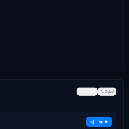
Newest
Oldest
Log In