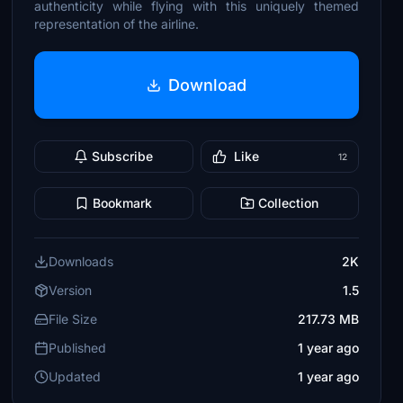
authenticity while flying with this uniquely themed
representation of the airline.
Download
Subscribe
Like
12
Bookmark
Collection
Downloads
2K
Version
1.5
File Size
217.73 MB
Published
1 year ago
Updated
1 year ago