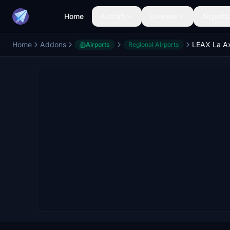
Home
Aircraft
Liveries
Airports
Home
Addons
LEAX La A
Airports
Regional Airports