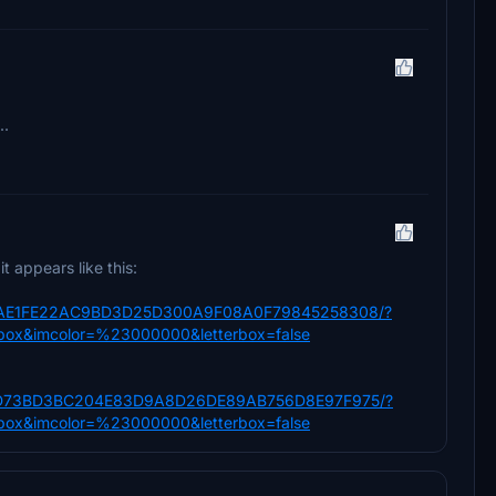
..
t appears like this:
/3AE1FE22AC9BD3D25D300A9F08A0F79845258308/?
box&imcolor=%23000000&letterbox=false
/8D73BD3BC204E83D9A8D26DE89AB756D8E97F975/?
box&imcolor=%23000000&letterbox=false