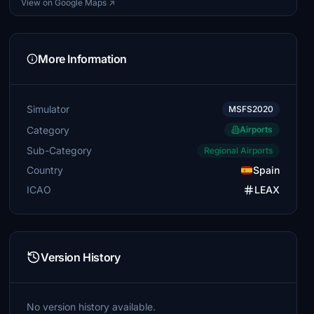
View on Google Maps ↗
More Information
Simulator
MSFS2020
Category
Airports
Sub-Category
Regional Airports
Country
Spain
ICAO
LEAX
Version History
No version history available.