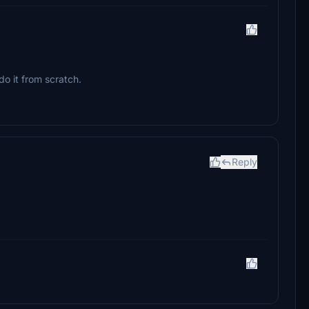
.
o it from scratch.
Reply