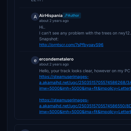
AirHispania
Author
A
about 2 years ago
Hi..
I can't see any problem with the trees on rwy12.
Snapshot:
http://prntscr.com/7sPfbyoavS96
ercondemetalero
e
about 2 years ago
Hello, your track looks clear, however on my PC i
https://steamuserimages-
a.akamaihd.net/ugc/2503515705574586268
imw=5000&imh=5000&ima=fit&impolicy=Letter
https://steamuserimages-
a.akamaihd.net/ugc/2503515705574586550
imw=5000&imh=5000&ima=fit&impolicy=Letter