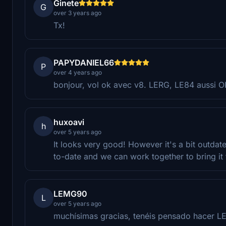
Ginete
G
over 3 years ago
Tx!
PAPYDANIEL66
P
over 4 years ago
bonjour, vol ok avec v8. LERG, LE84 aussi O
huxoavi
h
over 5 years ago
It looks very good! However it's a bit outda
to-date and we can work together to bring it
LEMG90
L
over 5 years ago
muchísimas gracias, tenéis pensado hacer 