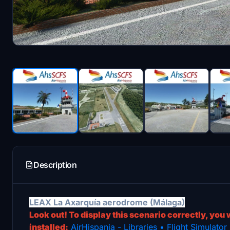
Description
LEAX La Axarquía aerodrome (Málaga)
Look out! To display this scenario correctly, you 
installed
:
AirHispania - Libraries • Flight Simulato