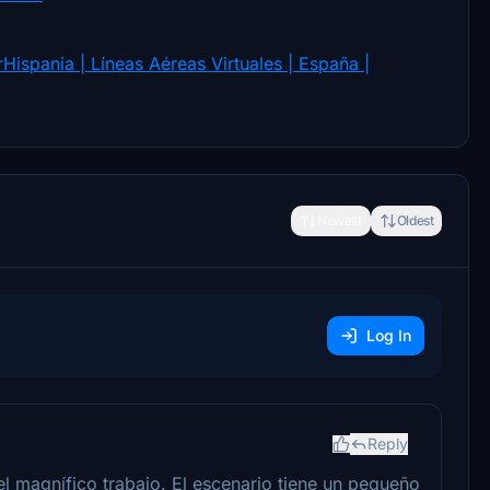
spania | Líneas Aéreas Virtuales | España |
Newest
Oldest
Log In
Reply
l magnífico trabajo. El escenario tiene un pequeño