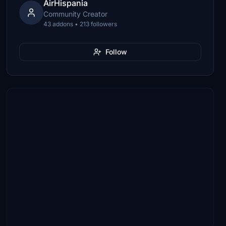
AirHispania
Community Creator
43 addons • 213 followers
Follow