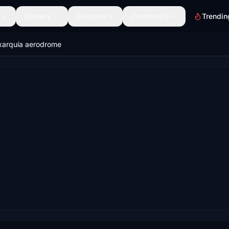
Scenery
Discover
Community
Trendin
xarquía aerodrome