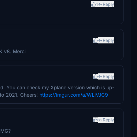
1
Reply
Reply
K v8. Merci
Reply
ted. You can check my Xplane version which is up-
 to 2021. Cheers!
https://imgur.com/a/WLIVJC9
Reply
LEMG?