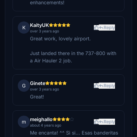
enhancements!
KaityUK
K
Reply
over 3 years ago
Great work, lovely airport.
Just landed there in the 737-800 with
a Air Hauler 2 job.
Ginete
G
Reply
over 3 years ago
Great!
meighallo
m
Reply
about 4 years ago
Me encanta! ^^ Si si... Esas banderitas