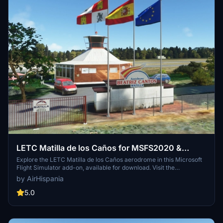
LETC Matilla de los Caños for MSFS2020 &
MSFS2024
Explore the LETC Matilla de los Caños aerodrome in this Microsoft
Flight Simulator add-on, available for download. Visit the
AirHispania website for more information.
by AirHispania
5.0