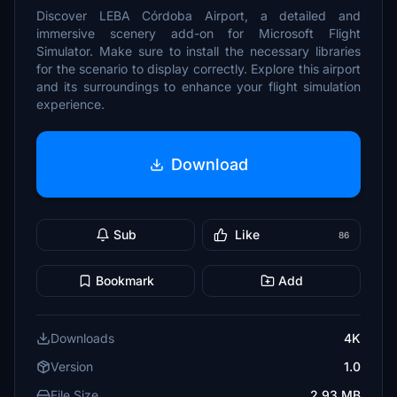
Discover LEBA Córdoba Airport, a detailed and
immersive scenery add-on for Microsoft Flight
Simulator. Make sure to install the necessary libraries
for the scenario to display correctly. Explore this airport
and its surroundings to enhance your flight simulation
experience.
Download
Sub
Like
86
Bookmark
Add
Downloads
4K
Version
1.0
File Size
2.93 MB