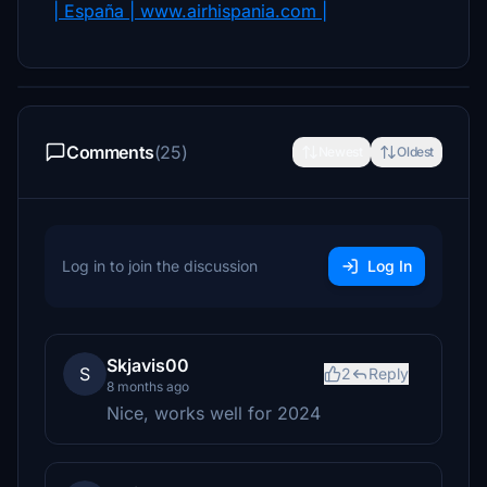
| España | www.airhispania.com |
Comments
(25)
Newest
Oldest
Log in to join the discussion
Log In
Skjavis00
S
2
Reply
8 months ago
Nice, works well for 2024