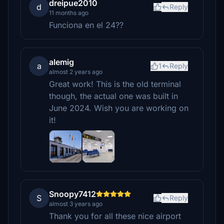
dreipue2010
d
Reply
11 months ago
Funciona en el 24??
alemig
a
1
Reply
almost 2 years ago
Great work! This is the old terminal
though, the actual one was built in
June 2024. Wish you are working on
it!
Snoopy7412
S
Reply
almost 3 years ago
Thank you for all these nice airport