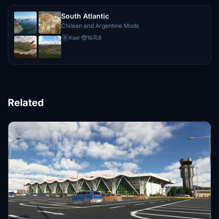
South Atlantic
Chilean and Argentine Mods
Kaal
·
16
6
K
Related