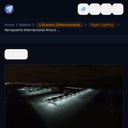
Home
Addons
Scenery Enhancements
Night Lighting
Aeropuerto Internacional Arturo Merino Benítez (SCEL) - Night lights (luces nocturnas)
Back