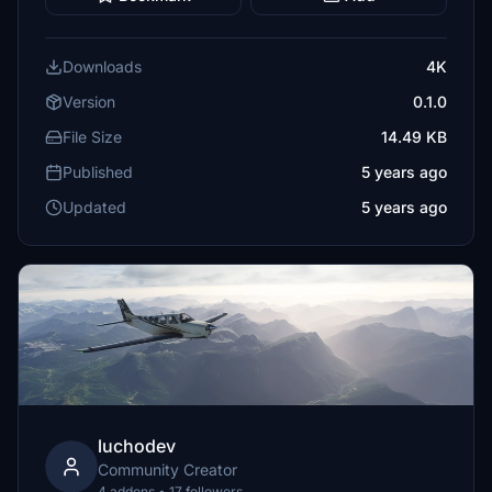
Downloads
4K
Version
0.1.0
File Size
14.49 KB
Published
5 years ago
Updated
5 years ago
luchodev
Community Creator
4 addons • 17 followers