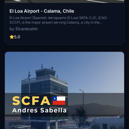
El Loa Airport - Calama, Chile
El Loa Airport (Spanish: Aeropuerto El Loa) (IATA: CJC, ICAO:
SCCF), is the major airport serving Calama, a city in the
Antofagasta Region of Chile. It is one of the largest airports in Chile.
by Elcarelushin
This airport is located at an altitude of 7631 ft and is considered one
of the most difficult airports to land in Chile due to its unstable winds
5.0
and a 2% inclined runway.