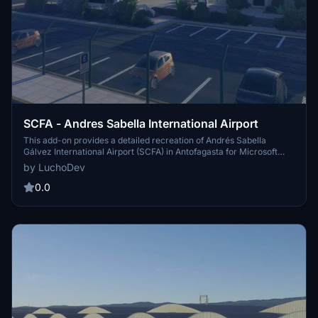
SCFA - Andres Sabella International Airport
This add-on provides a detailed recreation of Andrés Sabella
Gálvez International Airport (SCFA) in Antofagasta for Microsoft
Flight Simulator 2024. It includes a fully modeled and explorable
by LuchoDev
terminal interior, realistic apron layouts, and accurate operational
areas. Features such as custom jetways, animated doors, functional
0.0
elevators, and high-resolution textures are included. Designed for
optimal performance, it supports domestic, corporate, and general
aviation use.