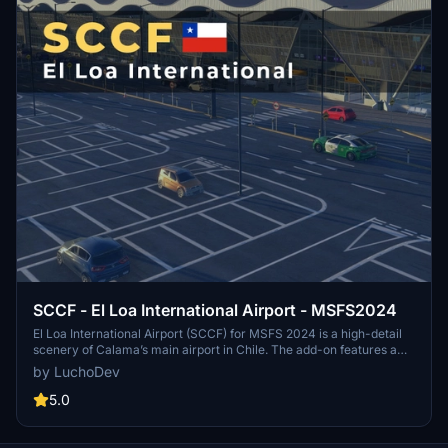
SCCF - El Loa International Airport - MSFS2024
El Loa International Airport (SCCF) for MSFS 2024 is a high-detail
scenery of Calama’s main airport in Chile. The add-on features a
complete airport redesign, reworked buildings, and a detailed
by LuchoDev
interior. The scenery reflects the airport's high-altitude location,
challenging 2 percent inclined runway, and real-world operational
5.0
layout. It is optimized for performance and supports both
commercial and general aviation traffic.