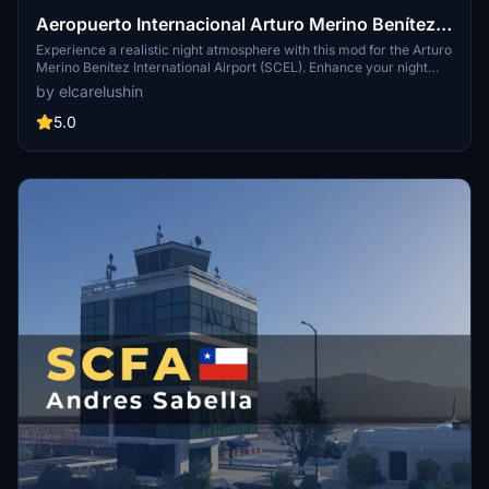
Aeropuerto Internacional Arturo Merino Benítez
(SCEL) - Night lights (luces nocturnas)
Experience a realistic night atmosphere with this mod for the Arturo
Merino Benítez International Airport (SCEL). Enhance your night
flights with added lights in boarding areas, hangars, and parking
by elcarelushin
spaces. Stay tuned for future updates and improvements beyond
just lights. Install by unzipping the file and moving the SCEL-Lights
5.0
folder to your Community folder.