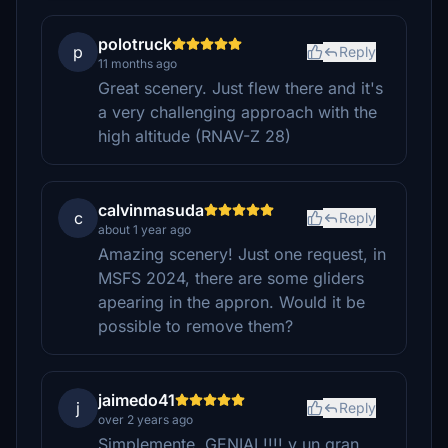
polotruck
p
Reply
11 months ago
Great scenery. Just flew there and it's
a very challenging approach with the
high altitude (RNAV-Z 28)
calvinmasuda
c
Reply
about 1 year ago
Amazing scenery! Just one request, in
MSFS 2024, there are some gliders
apearing in the appron. Would it be
possible to remove them?
jaimedo41
j
Reply
over 2 years ago
Simplemente, GENIAL!!!! y un gran