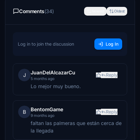
Comments
(34)
Newest
Oldest
Log in to join the discussion
Log In
JuanDelAlcazarCu
J
Reply
5 months ago
Lo mejor muy bueno.
BentomGame
B
Reply
9 months ago
faltan las palmeras que están cerca de
la llegada