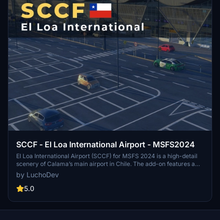
SCCF - El Loa International Airport - MSFS2024
El Loa International Airport (SCCF) for MSFS 2024 is a high-detail
scenery of Calama’s main airport in Chile. The add-on features a
complete airport redesign, reworked buildings, and a detailed
by LuchoDev
interior. The scenery reflects the airport's high-altitude location,
challenging 2 percent inclined runway, and real-world operational
5.0
layout. It is optimized for performance and supports both
commercial and general aviation traffic.