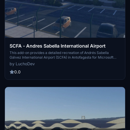
SCFA - Andres Sabella International Airport
This add-on provides a detailed recreation of Andrés Sabella
Gálvez International Airport (SCFA) in Antofagasta for Microsoft
Flight Simulator 2024. It includes a fully modeled and explorable
by LuchoDev
terminal interior, realistic apron layouts, and accurate operational
areas. Features such as custom jetways, animated doors, functional
0.0
elevators, and high-resolution textures are included. Designed for
optimal performance, it supports domestic, corporate, and general
aviation use.