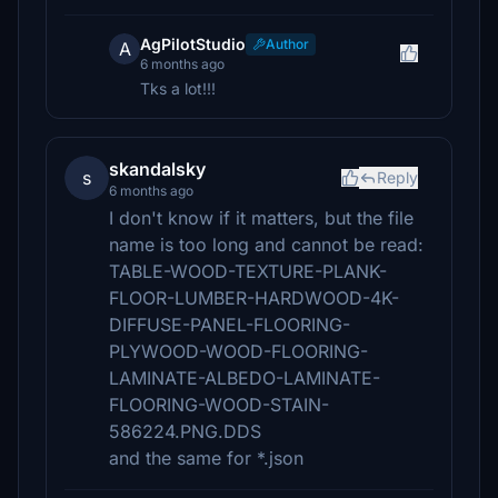
AgPilotStudio
Author
A
6 months ago
Tks a lot!!!
skandalsky
s
Reply
6 months ago
I don't know if it matters, but the file
name is too long and cannot be read:
TABLE-WOOD-TEXTURE-PLANK-
FLOOR-LUMBER-HARDWOOD-4K-
DIFFUSE-PANEL-FLOORING-
PLYWOOD-WOOD-FLOORING-
LAMINATE-ALBEDO-LAMINATE-
FLOORING-WOOD-STAIN-
586224.PNG.DDS
and the same for *.json