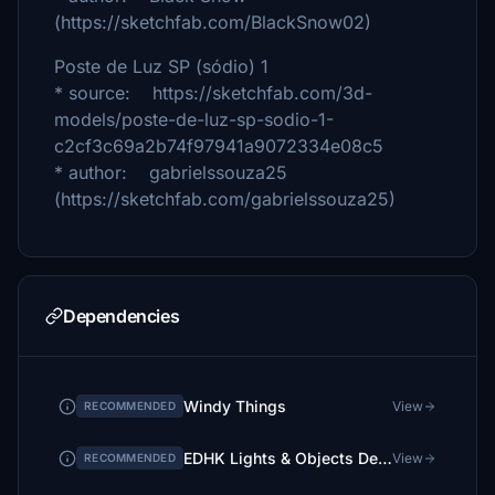
(https://sketchfab.com/BlackSnow02)
Poste de Luz SP (sódio) 1
* source: https://sketchfab.com/3d-
models/poste-de-luz-sp-sodio-1-
c2cf3c69a2b74f97941a9072334e08c5
* author: gabrielssouza25
(https://sketchfab.com/gabrielssouza25)
Dependencies
Windy Things
View
RECOMMENDED
EDHK Lights & Objects Developers Pack (Asset-Pack)
View
RECOMMENDED