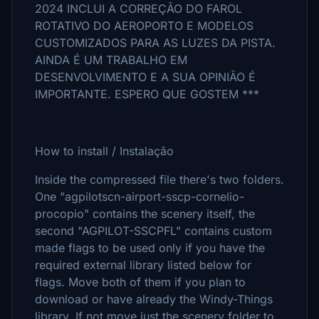
2024 INCLUI A CORREÇÃO DO FAROL
ROTATIVO DO AEROPORTO E MODELOS
CUSTOMIZADOS PARA AS LUZES DA PISTA.
AINDA É UM TRABALHO EM
DESENVOLVIMENTO E A SUA OPINIÃO É
IMPORTANTE. ESPERO QUE GOSTEM ***
How to install / Instalação
Inside the compressed file there's two folders.
One "agpilotscn-airport-sscp-cornelio-
procopio" contains the scenery itself, the
second "AGPILOT-SSCPFL" contains custom
made flags to be used only if you have the
required external library listed below for
flags. Move both of them if you plan to
download or have already the Windy-Things
library. If not move just the scenery folder to