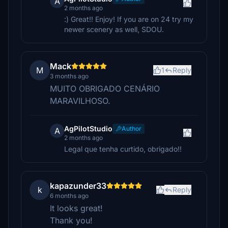
A
2 months ago
:) Great!! Enjoy! If you are on 24 try my
newer scenery as well, SDOU.
Mack
M
1
Reply
3 months ago
MUITO OBRIGADO CENÁRIO
MARAVILHOSO.
AgPilotStudio
Author
A
2 months ago
Legal que tenha curtido, obrigado!!
kapazunder33
k
Reply
6 months ago
It looks great!
Thank you!