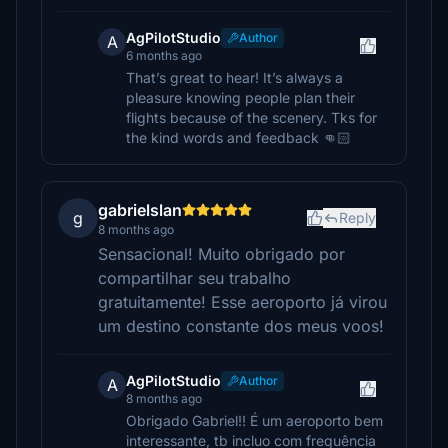
AgPilotStudio
Author
A
6 months ago
That’s great to hear! It’s always a
pleasure knowing people plan their
flights because of the scenery. Tks for
the kind words and feedback 👊🏻
gabrielslan
g
Reply
8 months ago
Sensacional! Muito obrigado por
compartilhar seu trabalho
gratuitamente! Esse aeroporto já virou
um destino constante dos meus voos!
AgPilotStudio
Author
A
8 months ago
Obrigado Gabriel!! É um aeroporto bem
interessante, tb incluo com frequência