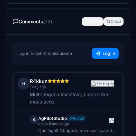
Comments
(72)
Newest
Oldest
Log in to join the discussion
Log In
R4kkun
R
1
Reply
1 day ago
Muito legal a iniciativa, cidade dos
meus avós!
AgPilotStudio
Author
A
about 8 hours ago
Que legal! Obrigado pela avaliação tb.