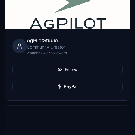
AgPilotStudio
Community Creator
2 addons • 37 followers
Follow
PayPal