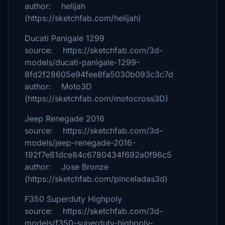
author: helijah
(https://sketchfab.com/helijah)
Ducati Panigale 1299
source: https://sketchfab.com/3d-
models/ducati-panigale-1299-
8fd2f28605e94fee8fa5030b093c3c7d
author: Moto3D
(https://sketchfab.com/motocross3D)
Jeep Renegade 2016
source: https://sketchfab.com/3d-
models/jeep-renegade-2016-
192f7e81dce84c6780434f692a0f96c5
author: Jose Bronze
(https://sketchfab.com/pinceladas3d)
F350 Superduty Highpoly
source: https://sketchfab.com/3d-
models/f350-superduty-highpoly-