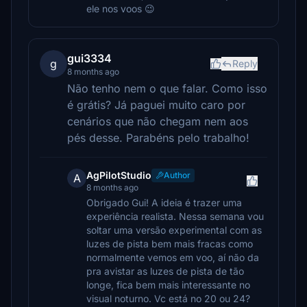
ele nos voos 😉
gui3334
g
Reply
8 months ago
Não tenho nem o que falar. Como isso
é grátis? Já paguei muito caro por
cenários que não chegam nem aos
pés desse. Parabéns pelo trabalho!
AgPilotStudio
Author
A
8 months ago
Obrigado Gui! A ideia é trazer uma
experiência realista. Nessa semana vou
soltar uma versão experimental com as
luzes de pista bem mais fracas como
normalmente vemos em voo, aí não da
pra avistar as luzes de pista de tão
longe, fica bem mais interessante no
visual noturno. Vc está no 20 ou 24?