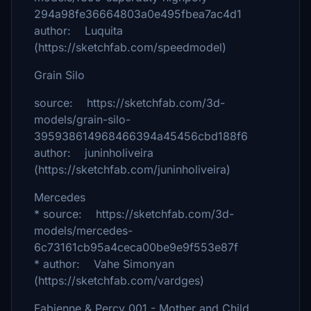
294a98fe36664803a0e495fbea7ac4d1
author: Luquita
(https://sketchfab.com/speedmodel)
Grain Silo
source: https://sketchfab.com/3d-
models/grain-silo-
395938614968466394a45456cbd188f6
author: juninholiveira
(https://sketchfab.com/juninholiveira)
Mercedes
* source: https://sketchfab.com/3d-
models/mercedes-
6c73161cb95a4ceca00be9e9f553e87f
* author: Vahe Simonyan
(https://sketchfab.com/vardges)
Fabienne & Percy 001 - Mother and Child