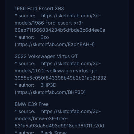
1986 Ford Escort XR3
* source: https://sketchfab.com/3d-
models/1986-ford-escort-xr3-
69eb711566834234b5dfbde3c6d4ee0a
* author: Ezo
(https://sketchfab.com/EzoYEAHH)
2022 Volkswagen Virtus GT
* source: https://sketchfab.com/3d-
models/2022-volkswagen-virtus-gt-
3955e5c050f843398b49b2b21ab2f232
* author: BHP3D
(https://sketchfab.com/BHP3D)
BMW E39 Free
* source: https://sketchfab.com/3d-
models/bmw-e39-free-
531a5a93da5d493d9918eb36f011c20d
* author: Black Snow