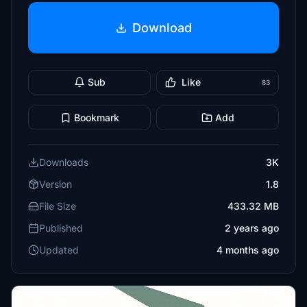
Download
Sub
Like
83
Bookmark
Add
Downloads
3K
Version
1.8
File Size
433.32 MB
Published
2 years ago
Updated
4 months ago