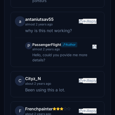
porteurs
antaniutsav55
a
Reply
almost 2 years ago
why is this not working?
PassengerFlight
Author
P
almost 2 years ago
Hello, could you povide me more
details?
Cityz_N
C
Reply
about 2 years ago
Been using this a lot.
Frenchpainter
F
Reply
about 2 years ago