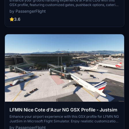
Enhance your ground handling experience at Paris CDG with this
GSX profile, featuring customized gates, pushback options, catering
services, and more. Install the file into the specified folder and
by PassengerFlight
provide feedback for possible improvements. Check out other
available profiles in the collection and enjoy a realistic airport
3.6
environment in Microsoft Flight Simulator.
LFMN Nice Cote d'Azur NG GSX Profile - Justsim
Enhance your airport experience with this GSX profile for LFMN NG
JustSim in Microsoft Flight Simulator. Enjoy realistic customization
of gates including pushback, walk-in, refueling, and more. Simply
by PassengerFlight