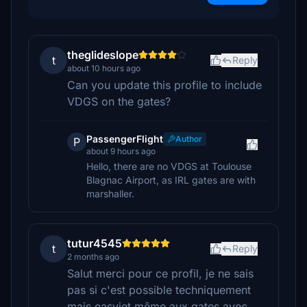
theglideslope
t
Reply
about 10 hours ago
Can you update this profile to include
VDGS on the gates?
PassengerFlight
Author
P
about 9 hours ago
Hello, there are no VDGS at Toulouse
Blagnac Airport, as IRL gates are with
marshaller.
tutur4545
t
Reply
2 months ago
Salut merci pour ce profil, je ne sais
pas si c'est possible techniquement
mais easyjet même aux gates avec