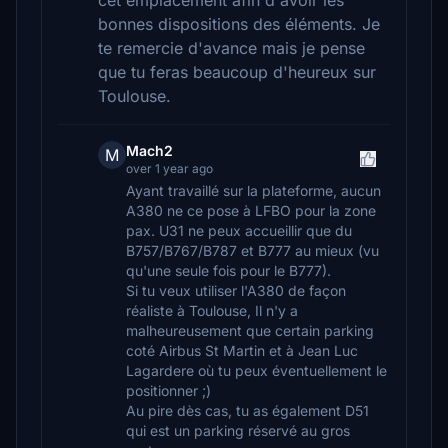
cet emplacement afin d'avoir les
bonnes dispositions des éléments. Je
te remercie d'avance mais je pense
que tu feras beaucoup d'heureux sur
Toulouse.
Mach2
M
over 1 year ago
Ayant travaillé sur la plateforme, aucun
A380 ne ce pose à LFBO pour la zone
pax. U31 ne peux accueillir que du
B757/B767/B787 et B777 au mieux (vu
qu'une seule fois pour le B777).
Si tu veux utiliser l'A380 de façon
réaliste à Toulouse, Il n'y a
malheureusement que certain parking
coté Airbus St Martin et à Jean Luc
Lagardere où tu peux éventuellement le
positionner ;)
Au pire dès cas, tu as également D51
qui est un parking réservé au gros