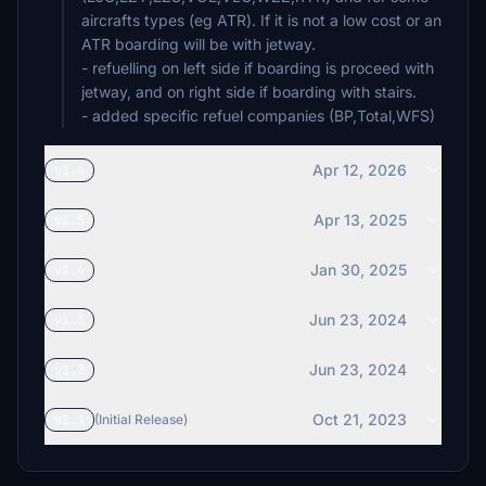
aircrafts types (eg ATR). If it is not a low cost or an
ATR boarding will be with jetway.
- refuelling on left side if boarding is proceed with
jetway, and on right side if boarding with stairs.
- added specific refuel companies (BP,Total,WFS)
Apr 12, 2026
v1.6
Apr 13, 2025
v1.5
Jan 30, 2025
v1.4
Jun 23, 2024
v1.3
Jun 23, 2024
v1.2
Oct 21, 2023
v1.1
(Initial Release)