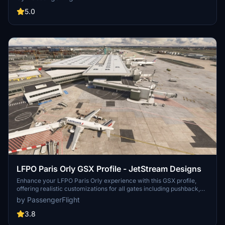
extract the file to the specified folder for installation. Feedback is
welcome for further improvements. Check out other available
5.0
profiles in the collection.
LFPO Paris Orly GSX Profile - JetStream Designs
Enhance your LFPO Paris Orly experience with this GSX profile,
offering realistic customizations for all gates including pushback,
walk-in, refuelling, and marshalling. Simply extract the file into the
by PassengerFlight
designated folder to enjoy, and feel free to provide feedback for
potential improvements. Check out more profiles available in the
3.8
collection for further enhancements.