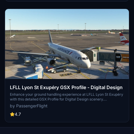
LFLL Lyon St Exupéry GSX Profile - Digital Design
Enhance your ground handling experience at LFLL Lyon St Exupéry
with this detailed GSX Profile for Digital Design scenery.
Customized gates for pushback, walk-in, refueling, marshall, and
by PassengerFlight
de-icing areas provide a realistic environment. Follow simple
installation instructions and provide feedback for possible
4.7
improvements. Check out other available profiles in the creators
collection. Like, rate, comment, and download today!