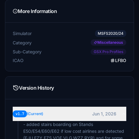
More Information
Simulator
MSFS2020/24
Category
Miscellaneous
Sub-Category
GSX Pro Profiles
ICAO
LFBO
Version History
Jun 1, 2026
v1.7
(Current)
- added stairs boarding on Stands
E50/E54/E60/E62 if low cost airlines are detected
(EJU,EZY,EZS,VOE,VLG,WZZ,RYR) and for some