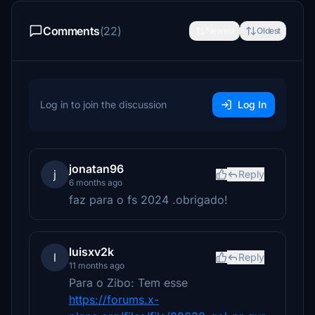
Comments
(22)
Newest
Oldest
Log in to join the discussion
Log In
jonatan96
j
Reply
6 months ago
faz para o fs 2024 .obrigado!
luisxv2k
l
Reply
11 months ago
Para o Zibo: Tem esse
https://forums.x-