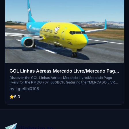
GOL Linhas Aéreas Mercado Livre/Mercado Pago
PS/GFD
Discover the GOL Linhas Aéreas Mercado Livre/Mercado Pago
livery for the PMDG 737-800BCF, featuring the "MERCADO LIVRE/
MERCADO PAGO" design based on current photos. Fly with
by igpellini0108
authenticity in the GOLLOG livery of 2023 created by Igor Pellini.
5.0