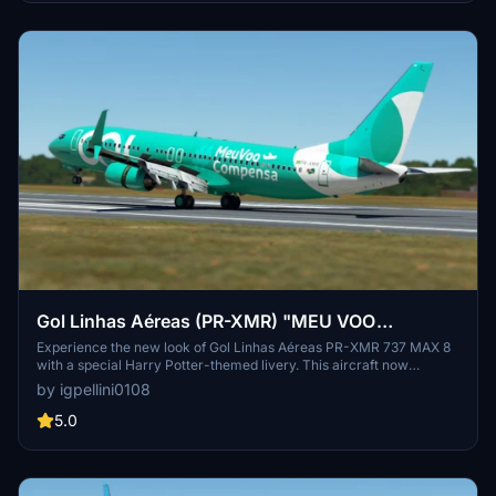
Gol Linhas Aéreas (PR-XMR) "MEU VOO
COMPENSA" 2023
Experience the new look of Gol Linhas Aéreas PR-XMR 737 MAX 8
with a special Harry Potter-themed livery. This aircraft now
features a new environmentally conscious design as part of Gols
by igpellini0108
carbon offsetting initiative. Fly the skies with PMDG Boeing 737-
800SW in style and support a sustainable future with Gols
5.0
commitment to eliminate carbon emissions by 2050.