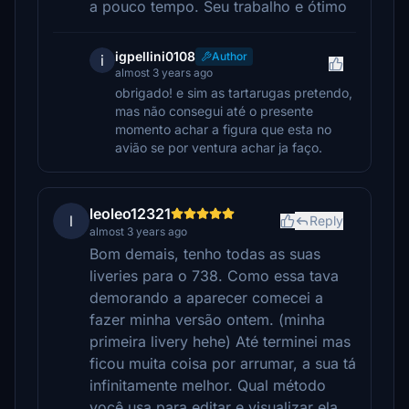
a pouco tempo. Seu trabalho e ótimo
igpellini0108
Author
i
almost 3 years ago
obrigado! e sim as tartarugas pretendo,
mas não consegui até o presente
momento achar a figura que esta no
avião se por ventura achar ja faço.
leoleo12321
l
Reply
almost 3 years ago
Bom demais, tenho todas as suas
liveries para o 738. Como essa tava
demorando a aparecer comecei a
fazer minha versão ontem. (minha
primeira livery hehe) Até terminei mas
ficou muita coisa por arrumar, a sua tá
infinitamente melhor. Qual método
você usa para editar e visualizar ela