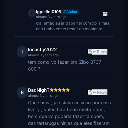
igpellini0108
Author
i
almost 3 years ago
ola! então eu ja trabalhei com xp11 mas
nao tenho como testar no momento
lucasfly2022
l
Reply
almost 3 years ago
tem como vc fazer pro Zibo B737-
800 ?
BadNighT
B
Reply
almost 3 years ago
Que show , já estava ansioso por essa
livery , valeu fera ficou muito bom ,
bem que vc poderia fazer também,
das tartarugas ninjas que eles fizeram