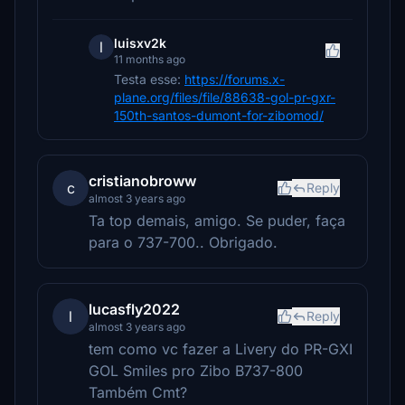
luisxv2k
l
11 months ago
Testa esse:
https://forums.x-
plane.org/files/file/88638-gol-pr-gxr-
150th-santos-dumont-for-zibomod/
cristianobroww
c
Reply
almost 3 years ago
Ta top demais, amigo. Se puder, faça
para o 737-700.. Obrigado.
lucasfly2022
l
Reply
almost 3 years ago
tem como vc fazer a Livery do PR-GXI
GOL Smiles pro Zibo B737-800
Também Cmt?