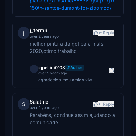
plane.org/files/file/88638-gol-pr-gxr-
150th-santos-dumont-for-zibomod/
j_ferrari
j
Reply
over 2 years ago
melhor pintura da gol para msfs
2020,otimo trabalho
igpellini0108
Author
i
over 2 years ago
agradecido meu amigo vlw
Salathiel
S
Reply
over 2 years ago
Parabéns, continue assim ajudando a
comunidade.