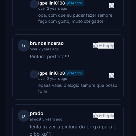
igpellini0108
Author
i
over 2 years ago
opa, com que eu puder fazer sempre
faço com gosto, muito obrigado!
brunosincerao
b
Reply
over 2 years ago
Pintura perfeita!!!
igpellini0108
Author
i
over 2 years ago
opaaa valeu o elogio sempre que posso
to ai
prado
p
Reply
almost 3 years ago
tenta trazer a pintura do pr-gxi para o
zibo xp11