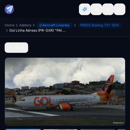
Home
Addons
Aircraft Liveries
PMDG Boeing 737-800
Gol Linha Aéreas (PR-GXR) "PAI DA AVIAÇÃO SANTOS DUMONT"
Back