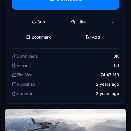
Sub
Like
20
Bookmark
Add
Downloads
3K
Version
1.0
File Size
74.47 MB
Published
2 years ago
Updated
2 years ago