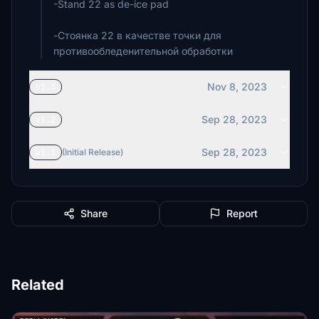
-Stand 22 as de-ice pad
-Стоянка 22 в качестве точки для
противообледенительной обработки
Nov 8, 2023
v1.3
Sep 28, 2023
v1.2
Sep 28, 2023
v1.1
(Initial Release)
Share
Report
Related