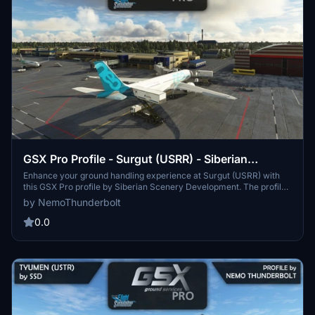
GSX Pro Profile - Surgut (USRR) - Siberian
Scenery Development
Enhance your ground handling experience at Surgut (USRR) with
this GSX Pro profile by Siberian Scenery Development. The profile
includes correctly placed ground vehicles, marshallers, custom
by NemoThunderbolt
pushback tracks, and all stands accurately done. Note that deicing
is not included on dedicated pads, with restrictions on deicing at
0.0
stands 20 and 21.