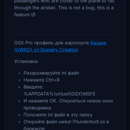
passengers who are closer to the plane to fall
through the airstair. This is not a bug, this is a
feature 🤣
GSX Pro профиль для аэропорта
Казани
(UWKD) от Scenery Creation
Установка:
Разархивируйте ini файл
Нажмите Ctrl+R
Введите:
%APPDATA%\virtuali\GSX\MSFS
И нажмите ОК. Откроеться новое окно
проводника.
Положите ini файл в эту папку
Откройте файл
uwkd-Thunderbolt.ini
в
блокноте