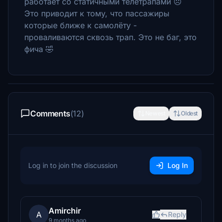
работает со статичными телетрапами ☹️
Это приводит к тому, что пассажиры
которые ближе к самолёту -
проваливаются сквозь трап. Это не баг, это
фича 🤣
Comments
(12)
Newest
Oldest
Log in to join the discussion
Log In
Amirchir
A
Reply
9 months ago