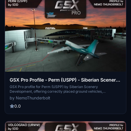
GSX Pro Profile - Perm (USPP) - Siberian Scenery
Development
GSX Pro profile for Perm (USPP) by Siberian Scenery
Development, offering correctly placed ground vehicles,
marshallers, custom pushback tracks, and deicing pad at stand 40.
by NemoThunderbolt
Enhance your airport experience with this detailed scenery add-on.
0.0