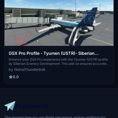
GSX Pro Profile - Tyumen (USTR)- Siberian
Scenery Development
Enhance your GSX Pro experience with the Tyumen (USTR) profile
by Siberian Scenery Development. This add-on ensures accurate
stand placements, ground vehicle positioning, marshaller locations,
by NemoThunderbolt
custom pushback tracks, and a dedicated de-ice pad. Easily install
the profile to improve your virtual airport operations in Microsoft
0.0
Flight Simulator.
The largest free-to-use flight simulation addon platform for