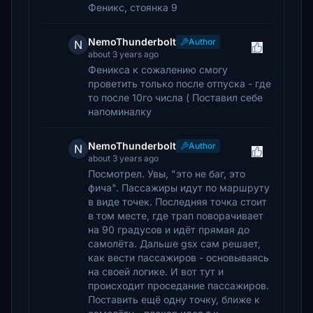
Феникс, стоянка 9
NemoThunderbolt
Author
N
about 3 years ago
Феникса к сожалению смогу
проветить только после отпуска - где
то после 10го числа ( Поставил себе
напоминалку
NemoThunderbolt
Author
N
about 3 years ago
Посмотрел. Увы, "это не баг, это
фича". Пассажиры идут по маршруту
в виде точек. Последняя точка стоит
в том месте, где трап поворачивает
на 90 градусов и идёт прямая до
самолёта. Дальше gsx сам решает,
как вести пассажиров - основываясь
на своей логике. И вот тут и
происходит проседание пассажиров.
Поставить ещё одну точку, ближе к