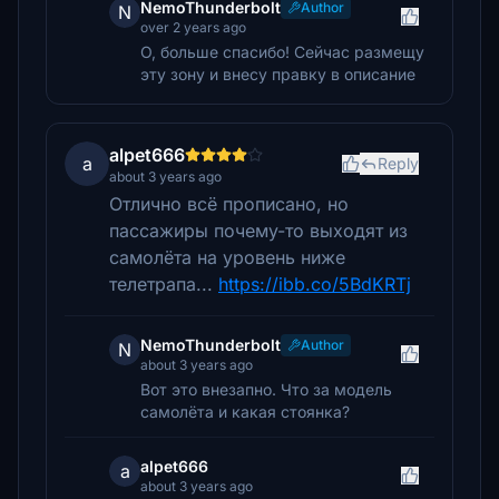
NemoThunderbolt
Author
N
over 2 years ago
О, больше спасибо! Сейчас размещу
эту зону и внесу правку в описание
alpet666
a
Reply
about 3 years ago
Отлично всё прописано, но
пассажиры почему-то выходят из
самолёта на уровень ниже
телетрапа...
https://ibb.co/5BdKRTj
NemoThunderbolt
Author
N
about 3 years ago
Вот это внезапно. Что за модель
самолёта и какая стоянка?
alpet666
a
about 3 years ago