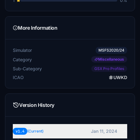
1
0%
More Information
Simulator
MSFS2020/24
Category
Miscellaneous
Sub-Category
GSX Pro Profiles
ICAO
UWKD
Version History
Jan 11, 2024
v1.4
(Current)