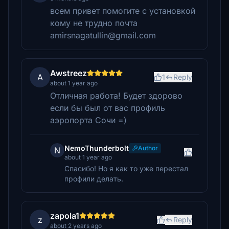
всем привет помогите с установкой
кому не трудно почта
amirsnagatullin@gmail.com
Awstreez
A
1
Reply
about 1 year ago
Отличная работа! Будет здорово
если бы был от вас профиль
аэропорта Сочи =)
NemoThunderbolt
Author
N
about 1 year ago
Спасибо! Но я как то уже перестал
профили делать.
zapola1
z
Reply
about 2 years ago