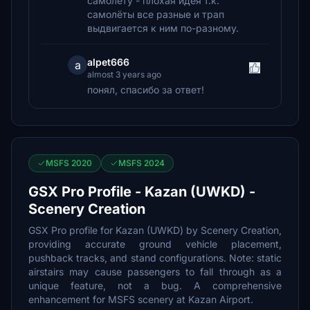
самолёту - плохая идея т.к.
самолёты все разные и трап
выдвигается к ним по-разному.
alpet666
a
almost 3 years ago
понял, спасибо за ответ!
MSFS 2020
MSFS 2024
GSX Pro Profile - Kazan (UWKD) -
Scenery Creation
GSX Pro profile for Kazan (UWKD) by Scenery Creation,
providing accurate ground vehicle placement,
pushback tracks, and stand configurations. Note: static
airstairs may cause passengers to fall through as a
unique feature, not a bug. A comprehensive
enhancement for MSFS scenery at Kazan Airport.