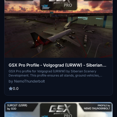
GSX Pro Profile - Volgograd (URWW) - Siberian
Scenery Development
GSX Pro profile for Volgograd (URWW) by Siberian Scenery
Development. This profile ensures all stands, ground vehicles,
marshallers, pushback tracks, and deicing pads are correctly
by NemoThunderbolt
placed at the airport. Enhance your airport experience with this
detailed GSX Pro profile.
0.0