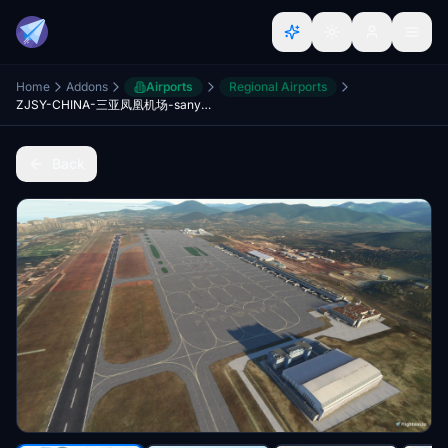
Home
Addons
Airports
Regional Airports
ZJSY-CHINA-三亚凤凰机场-sanyafenghuangAirport
Back