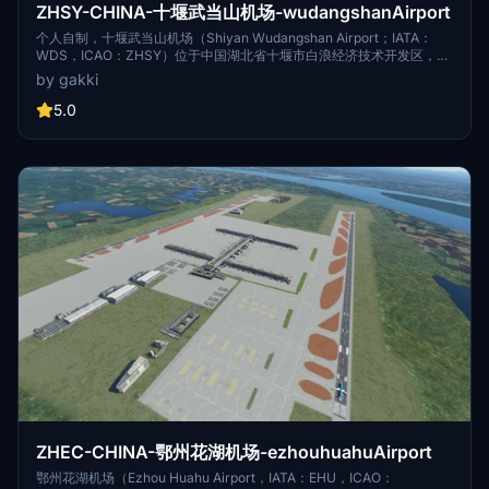
ZHSY-CHINA-十堰武当山机场-wudangshanAirport
个人自制，十堰武当山机场（Shiyan Wudangshan Airport；IATA：
WDS，ICAO：ZHSY）位于中国湖北省十堰市白浪经济技术开发区，距
离市区约15千米，距离中国著名道教圣地武当山景区约25千米，为4C级
by gakki
民用运输机场， 是中国国内支线机场。 [1] 十堰武当山机场于2016年2月
5日正式建成通航，定名为十堰武当山机场。 [1] 据2019年4月机场官网
5.0
信息显示，十堰武当山机场拥有一座航站楼，别为T1（中国国内），共
1.64万平方米；共有一条跑道，跑道长度为2600米；停机位7个（2个直
升机位）；可保障年旅客吞吐量120万人次、年货邮吞吐量2700吨、年
飞机起降16173架次 [1-2]。截至2019年4月，共开通中国国内固定航线
17条，通航城市26个 [3-4]。 2018年，十堰武当山机场旅客吞吐量
118.25万人次，同比增长36.0%；货邮吞吐量0.05万吨；起降架次1.25
万架次，同比增长26.4%；分别位居中国第88、第142、第112位 [5] 。
ZHEC-CHINA-鄂州花湖机场-ezhouhuahuAirport
鄂州花湖机场（Ezhou Huahu Airport，IATA：EHU，ICAO：