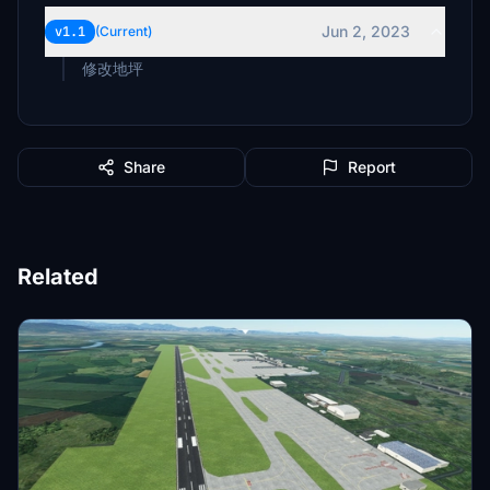
Jun 2, 2023
v1.1
(Current)
修改地坪
Share
Report
Related