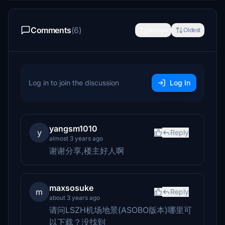
Comments
(6)
Newest
Oldest
Log in to join the discussion
Log In
yangsm1010
y
Reply
almost 3 years ago
谢谢分享,楼主好人啊
maxsosuke
m
Reply
about 3 years ago
请问LSZH机场地景(ASOBO版本)哪里可
以下载？没找到