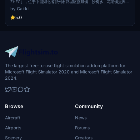
ZHEC），位于中国湖北省鄂州市鄂城区燕矶镇、沙窝乡、花湖镇交界
处，西北距鄂州市中心约16千米、南距黄石市中心约15千米，为4E级国
by Gakki
际机场、航空物流国际口岸、亚洲第一座专业性货运枢纽机场 [1] [26] 。
2017年12月20日，鄂州民用机场项目正式开工；2020年8月24日，鄂州
5.0
民用机场建成亚洲第一个专业性货运机场上升为国家战略；2021年1月7
日，鄂州民用机场定名为“鄂州花湖机场” [1] ；2022年3月19日，鄂州花
湖机场试飞成功 [17] ；2022年7月17日，鄂州花湖机场正式通航 [25] 。
2023年3月20日，鄂州花湖机场顺丰国际货站正式启用 [50] 。 截至
2022年6月，鄂州花湖机场航站楼面积1.5万平方米，设有4部登机廊桥
[24] ；航空货站面积2.3万平方米，分拣中心面积67.8万平方米；民航站
坪设124个机位；2条远距跑道均为3600米长、45米宽；可满足年旅客
吞吐量150万人次、货邮吞吐量330万吨的使用需求 [3] 。
The largest free-to-use flight simulation addon platform for
Microsoft Flight Simulator 2020 and Microsoft Flight Simulator
2024.
Browse
Community
Aircraft
News
Airports
Forums
Scenery
Creators