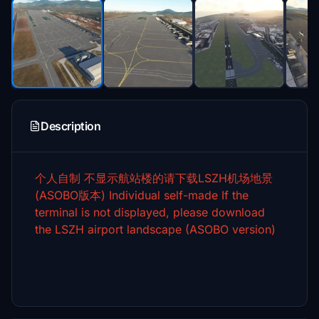
Description
个人自制
不显示航站楼的请下载LSZH机场地景
(ASOBO版本)
Individual self-made
If the
terminal is not displayed, please download
the LSZH airport landscape (ASOBO version)