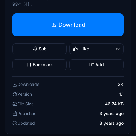
93个 [4] 。
Download
Sub
Like
22
Bookmark
Add
Downloads
2K
Version
1.1
File Size
46.74 KB
Published
3 years ago
Updated
3 years ago