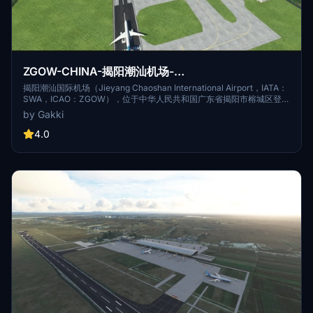
ZGOW-CHINA-揭阳潮汕机场-
jieyangchaoshanAirport
揭阳潮汕国际机场（Jieyang Chaoshan International Airport，IATA：
SWA，ICAO：ZGOW），位于中华人民共和国广东省揭阳市榕城区登岗
镇，距揭阳市中心约37千米，地处汕头、潮州、揭阳三城的中心位置，
by Gakki
为4E级国际机场、中国南部沿海地区重要的干线机场、汕头外砂机场的
迁建机场，是连接“21世纪海上丝绸之路”的重要空中节点，为广东省东翼
4.0
的骨干机场 [1-2]，也是实行外国人144小时过境免签政策的口岸 [49] 。
揭阳潮汕国际机场于2011年12月15日正式启用，定名为揭阳潮汕机场；
2014年7月10日，揭阳潮汕机场正式更名为揭阳潮汕国际机场。