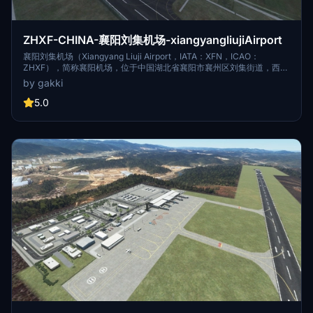
ZHXF-CHINA-襄阳刘集机场-xiangyangliujiAirport
襄阳刘集机场（Xiangyang Liuji Airport，IATA：XFN，ICAO：
ZHXF），简称襄阳机场，位于中国湖北省襄阳市襄州区刘集街道，西距
襄阳市中心18千米，为4D级民用支线机场、临时航空口岸机场 [1] 。
by gakki
1987年7月1日，襄阳刘集机场开工建设；1989年12月14日，襄阳刘集机
场通航；2017年10月29日，襄阳刘集机场T2航站楼投入使用 [2] ；2019
5.0
年8月17日，襄阳刘集机场首次开放临时航空口岸 [3] 。 据2020年8月机
场官网显示，襄阳刘集机场T2航站楼面积2万平方米；有1条跑道，长
2600米；民航站坪设12个机位，其中3个为D类机位，9个为C类机位；
可满足年旅客吞吐量220万人、年货邮吞吐量1.5万吨、年飞机起降2万架
次的使用需求 [1] 。 2021年，襄阳刘集机场完成旅客吞吐量174.2022万
人次，同比增长43.4%，全国排名第68位；货邮吞吐量3059.4吨，同比
增长7.4%，全国排名第85位；飞机起降7.1531万架次，同比减少3.1%，
全国排名第45位 [26] 。