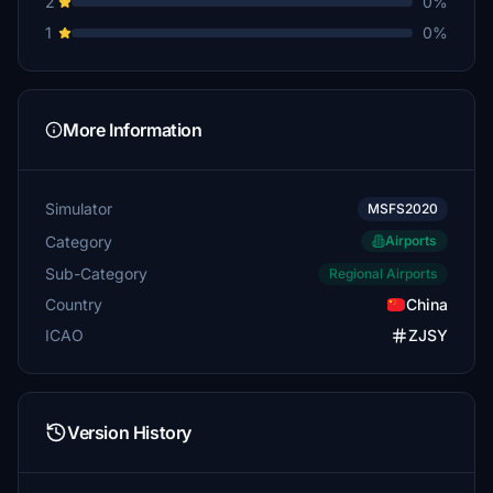
2
0%
1
0%
More Information
Simulator
MSFS2020
Category
Airports
Sub-Category
Regional Airports
Country
China
ICAO
ZJSY
Version History