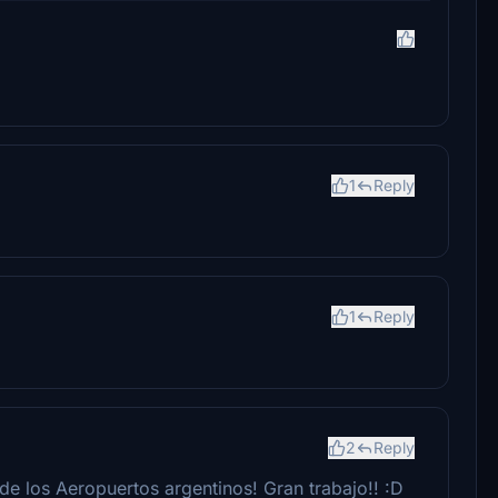
1
Reply
1
Reply
2
Reply
e los Aeropuertos argentinos! Gran trabajo!! :D