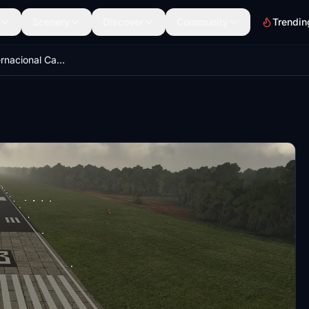
Scenery
Discover
Community
Trendin
Aeropuerto Internacional Cataratas del Iguazú (SARI)