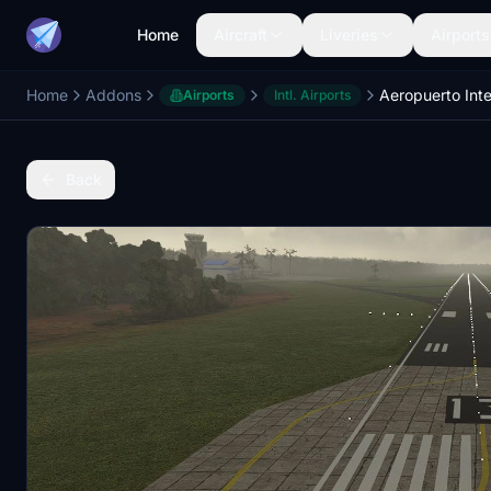
Home
Aircraft
Liveries
Airports
Home
Addons
Airports
Intl. Airports
Back