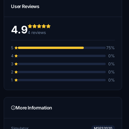
User Reviews
4.9
4 reviews
5
75%
4
0%
3
0%
2
0%
1
0%
More Information
Simulator
MSFS2020