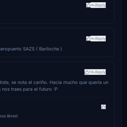
Reply
Reply
 aeropuerto SAZS ( Bariloche )
1
Reply
tiste, se nota el cariño. Hacía mucho que quería un
nos traes para el futuro :P
os libres!