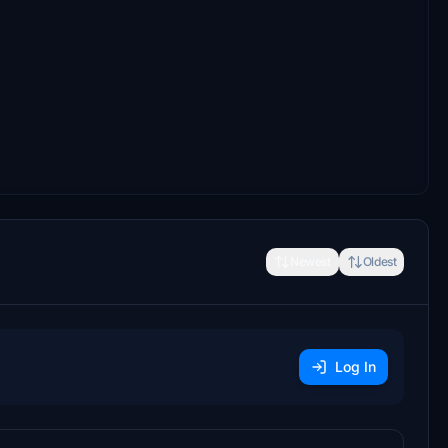
Newest
Oldest
Log In