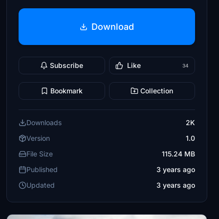
Download
Subscribe
Like
34
Bookmark
Collection
Downloads
2K
Version
1.0
File Size
115.24 MB
Published
3 years ago
Updated
3 years ago