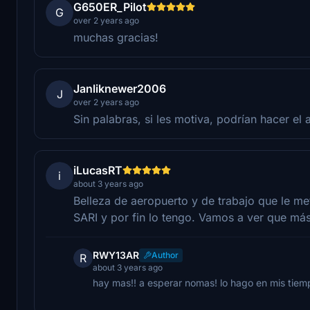
G650ER_Pilot
G
over 2 years ago
muchas gracias!
Janliknewer2006
J
over 2 years ago
Sin palabras, si les motiva, podrían hacer el
iLucasRT
i
about 3 years ago
Belleza de aeropuerto y de trabajo que le me
SARI y por fin lo tengo. Vamos a ver que más 
RWY13AR
Author
R
about 3 years ago
hay mas!! a esperar nomas! lo hago en mis tiemp