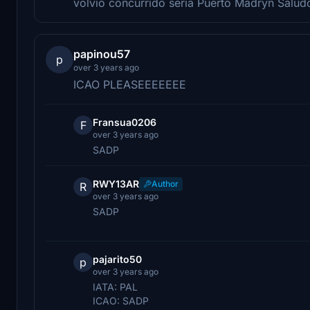
volvio concurrido seria Puerto Madryn Saludo
papinou57
p
over 3 years ago
ICAO PLEASEEEEEEE
Fransua0206
F
over 3 years ago
SADP
RWY13AR
Author
R
over 3 years ago
SADP
pajarito50
p
over 3 years ago
IATA: PAL
ICAO: SADP