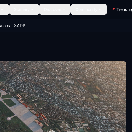
Scenery
Discover
Community
Trendin
Palomar SADP