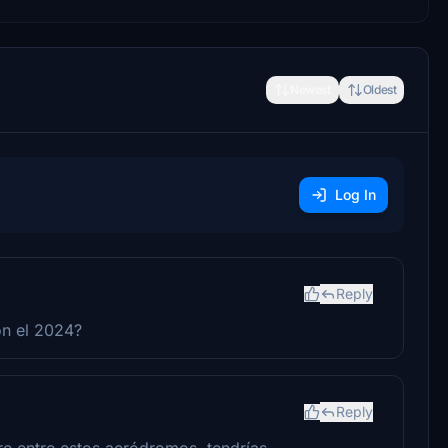
Newest
Oldest
Log In
Reply
on el 2024?
Reply
e entre estos aeródromos, tendrías