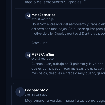
medio del aeropuerto?...gracias :D
MateScenaries
M
over 3 years ago
Hola! Soy el creador del aeropuerto y trabajo e
ahí pero son mas bajos. Se pueden quitar para p
motivo de ello. Gracias por todo! Dentro de poo
Atte: Juan
MSFSFArgSim
M
over 3 years ago
Buenas Juan, trabajo en El palomar y la verdad
que es complicado hacer malezas o capaz con l
más bajos, después el trabajo muy bueno, graci
LeonardoM2
L
over 3 years ago
Muy bueno la verdad, hacia falta, como suge