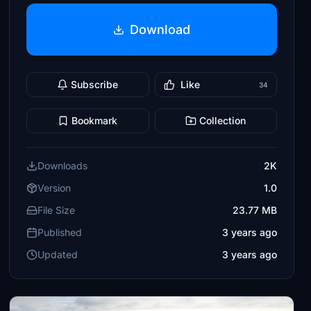
Download
Subscribe
Like
34
Bookmark
Collection
Downloads
2K
Version
1.0
File Size
23.77 MB
Published
3 years ago
Updated
3 years ago