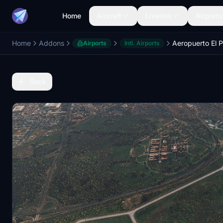
Home
Aircraft
Liveries
Airports
Home
Addons
Aeropuerto El 
Airports
Intl. Airports
Back