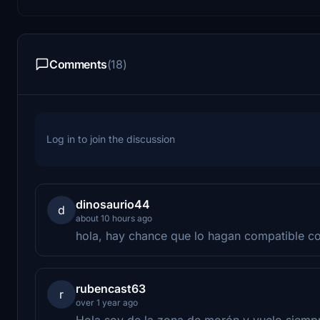
Comments
(18)
Log in to join the discussion
dinosaurio44
d
about 10 hours ago
hola, hay chance que lo hagan compatible c
rubencast63
r
over 1 year ago
Hola soy de la zona de morón y vuelo siempr