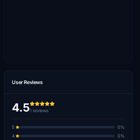
User Reviews
4.5
1 reviews
5
0%
4
0%