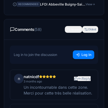
LFOI Abbeville Buigny-Saint-Maclou
View
RECOMMENDED
Comments
(58)
Newest
Oldest
Log in to join the discussion
Log In
natnicdf
n
Reply
3 months ago
Un incontournable dans cette zone.
Merci pour cette très belle réalisation.