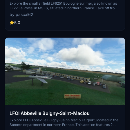
MSFS) + coastline between Le Touquet and
Explore the small airfield LF6251 Boulogne sur mer, also known as
LF22 Le Portel in MSFS, situated in northern France. Take off from
Boulogne
a cliff overlooking the Channel, resembling an aircraft carrier
by pascal62
experience. Enhance your coastal flying between Le Touquet and
Boulogne with improved scenery, clearing out unrealistic trees on
5.0
beaches and cliffs. Additional sceneries like LFAT, LFAM, and LFIS
complete the coast cleaning from Calais to Baie de Somme. Asset
packs such as Pascals library, Windy things, and MSFS object
library are required for this immersive experience.
LFOI Abbeville Buigny-Saint-Maclou
Explore LFOI Abbeville Buigny-Saint-Maclou airport, located in the
Somme department in northern France. This add-on features 2
grass runways and 1 hard runway, catering to general aviation,