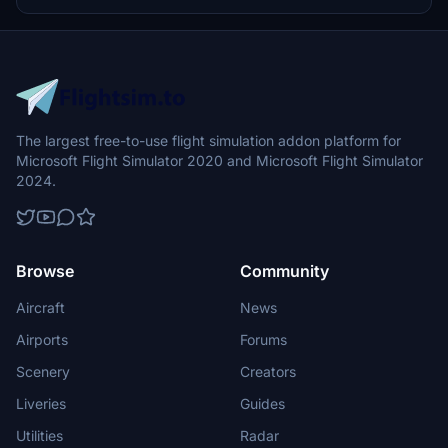
included bunkers and make sure you have the required libraries for
an enhanced simulation experience.
The largest free-to-use flight simulation addon platform for
Microsoft Flight Simulator 2020 and Microsoft Flight Simulator
2024.
Browse
Community
Aircraft
News
Airports
Forums
Scenery
Creators
Liveries
Guides
Utilities
Radar