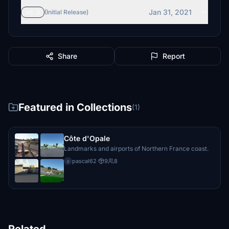
Jan 31, 2021
v0.2
(Initial Release)
Share
Report
Featured in Collections
(1)
Côte d'Opale
Landmarks and airports of Northern France coast.
pascal62
·
9
8
p