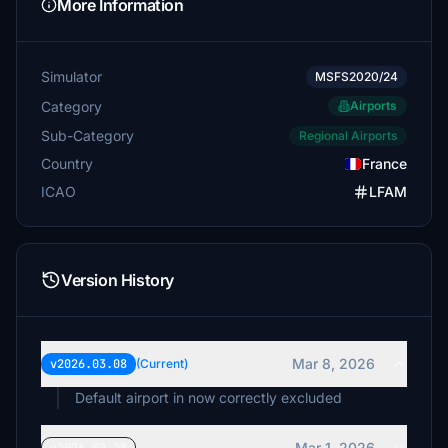
More Information
Simulator
MSFS2020/24
Category
Airports
Sub-Category
Regional Airports
Country
France
ICAO
LFAM
Version History
Mar 8, 2026
v2026.03.08
(Current)
Default airport in now correctly excluded
Mar 1, 2026