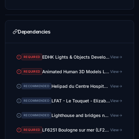
Dependencies
EDHK Lights & Objects Developers Pack (Asset-Pack)
View
REQUIRED
Animated Human 3D Models Library
View
REQUIRED
Helipad du Centre Hospitalier de Rang du Fliers
View
RECOMMENDED
LFAT - Le Touquet - Elizabeth II International Airport
View
RECOMMENDED
Lighthouse and bridges near LFAT
View
RECOMMENDED
LF6251 Boulogne sur mer (LF22 Le Portel in MSFS) + coastline between Le Touquet and Boulogne
View
REQUIRED