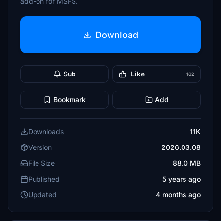
add-on for MSFS.
Download
Sub
Like
162
Bookmark
Add
Downloads
11K
Version
2026.03.08
File Size
88.0 MB
Published
5 years ago
Updated
4 months ago