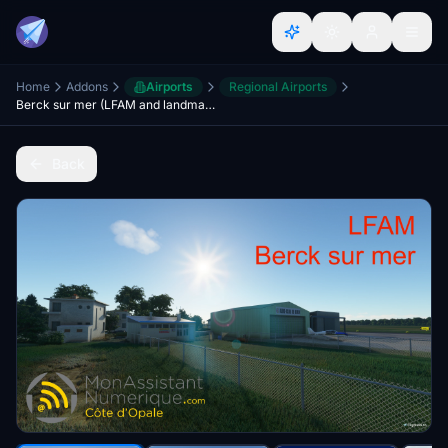
Home
Addons
Airports
Regional Airports
Berck sur mer (LFAM and landmarks, including baie de Somme)
Back