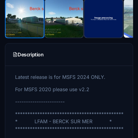
Description
Latest release is for MSFS 2024 ONLY.
For MSFS 2020 please use v2.2
-----------------------
********************************************
* LFAM - BERCK SUR MER *
********************************************