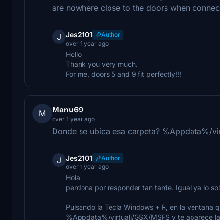
are nowhere close to the doors when connec
Jes2101
Author
J
over 1 year ago
Hello
Thank you very much.
For me, doors 5 and 9 fit perfectly!!!
Manu69
M
over 1 year ago
Donde se ubica esa carpeta? %Appdata%/vi
Jes2101
Author
J
over 1 year ago
Hola
perdona por responder tan tarde. Igual ya lo so
Pulsando la Tecla Windows + R, en la ventana q
%Appdata%/virtuali/GSX/MSFS y te aparece la