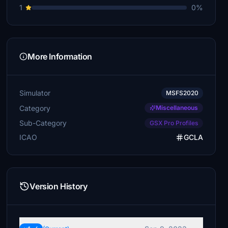
1
0%
More Information
Simulator
MSFS2020
Category
Miscellaneous
Sub-Category
GSX Pro Profiles
ICAO
GCLA
Version History