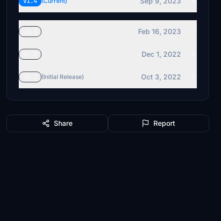
Sep 9, 2023
v1.4
(Current)
Feb 16, 2023
v1.3
Dec 1, 2022
v1.2
Oct 3, 2022
v1.1
(Initial Release)
Share
Report