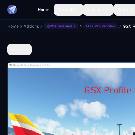
Home
Aircraft
Liveries
Airports
Home
Addons
GSX P
Miscellaneous
GSX Pro Profiles
Back