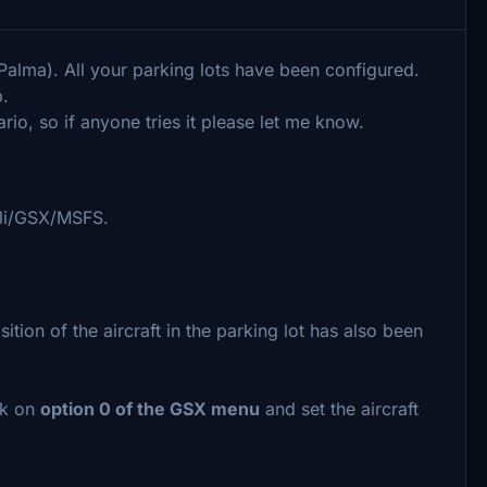
Palma). All your parking lots have been configured.
p.
nario, so if anyone tries it please let me know.
ali/GSX/MSFS.
ion of the aircraft in the parking lot has also been
ck on
option 0 of the GSX menu
and set the aircraft