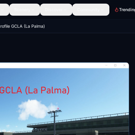
Scenery
Discover
Community
Trendin
rofile GCLA (La Palma)