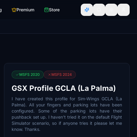
g
Premium
Store
MSFS 2020
MSFS 2024
GSX Profile GCLA (La Palma)
I have created this profile for Sim-Wings GCLA (La
Palma). All your fingers and parking lots have been
configured. Some of the parking lots have their
pushback set up. I haven't tried it on the default Flight
Simulator scenario, so if anyone tries it please let me
know. Thanks.