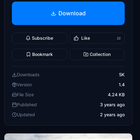
Download
Subscribe
Like
22
Bookmark
Collection
Downloads
5K
Version
1.4
File Size
4.24 KB
Published
3 years ago
Updated
2 years ago