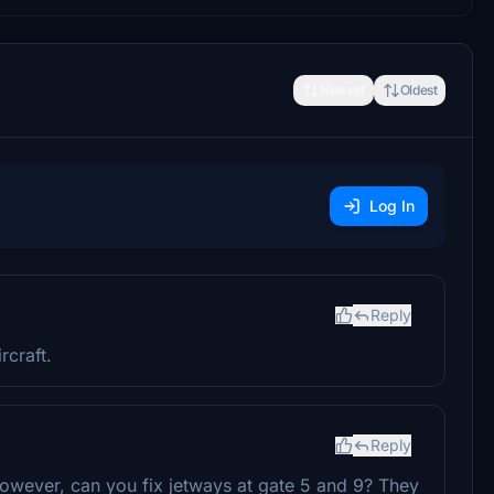
Newest
Oldest
Log In
Reply
rcraft.
Reply
However, can you fix jetways at gate 5 and 9? They