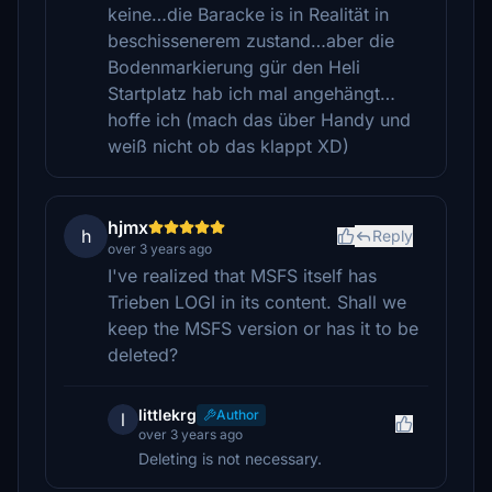
keine…die Baracke is in Realität in
beschissenerem zustand…aber die
Bodenmarkierung gür den Heli
Startplatz hab ich mal angehängt…
hoffe ich (mach das über Handy und
weiß nicht ob das klappt XD)
hjmx
h
Reply
over 3 years ago
I've realized that MSFS itself has
Trieben LOGI in its content. Shall we
keep the MSFS version or has it to be
deleted?
littlekrg
Author
l
over 3 years ago
Deleting is not necessary.