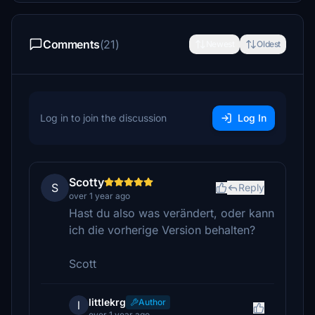
Comments
(21)
Newest
Oldest
Log in to join the discussion
Log In
Scotty
S
Reply
over 1 year ago
Hast du also was verändert, oder kann
ich die vorherige Version behalten?
Scott
littlekrg
Author
l
over 1 year ago