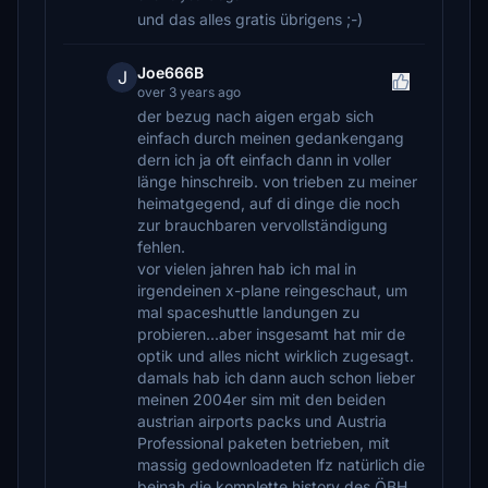
und das alles gratis übrigens ;-)
Joe666B
J
over 3 years ago
der bezug nach aigen ergab sich
einfach durch meinen gedankengang
dern ich ja oft einfach dann in voller
länge hinschreib. von trieben zu meiner
heimatgegend, auf di dinge die noch
zur brauchbaren vervollständigung
fehlen.
vor vielen jahren hab ich mal in
irgendeinen x-plane reingeschaut, um
mal spaceshuttle landungen zu
probieren...aber insgesamt hat mir de
optik und alles nicht wirklich zugesagt.
damals hab ich dann auch schon lieber
meinen 2004er sim mit den beiden
austrian airports packs und Austria
Professional paketen betrieben, mit
massig gedownloadeten lfz natürlich die
beinah die komplette history des ÖBH