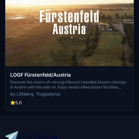
LOGF Fürstenfeld/Austria
Discover the charm of <strong>F&uuml;rstenfeld Airport</strong>
in Austria with this add-on. Enjoy handcrafted airport facilities,
realistic night lighting, and accurate elevation data. Immerse
by Littlekrg, Troglodytus
yourself in the scenic surroundings of Styrian Vineyards and
neighboring industries. Simply drag and install to enhance your
5.0
Microsoft Flight Simulator experience.