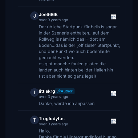
Joe666B
J
over 3 years ago
Der übliche Startpunk für helis is sogar
in der Szenerie enthalten…auf dem
Rollweg is nämlich das H dort am
Boden…das is der „offizielle“ Startpunkt,
und der Punkt wo auch bodenläufe
gemacht werden.
es gibt manche faulen piloten die
landen auch hinten bei der Hallen hin
(ist aber nicht so ganz legal)
littlekrg
Author
l
over 3 years ago
Danke, werde ich anpassen
Troglodytus
T
over 3 years ago
Hallo,
Danke für die Hintergrundinfos! Nur so