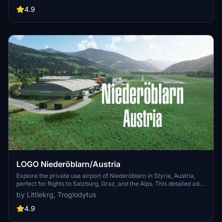
neighboring cities, featuring handcrafted models and realistic
airport details. Created in collaboration with Troglodytus, immerse
4.9
yourself in the beauty of Mariazell with this Microsoft Flight
Simulator enhancement.
LOGO Niederöblarn/Austria
Explore the private use airport of Niederöblarn in Styria, Austria,
perfect for flights to Salzburg, Graz, and the Alps. This detailed add-
on features handcrafted buildings, custom runways, aprons, and
by Littlekrg, Troglodytus
accurate ground markings, along with basic night lighting and
correct parking spots. Immerse yourself in this realistic airport
4.9
scenery created in collaboration with Troglodytus.