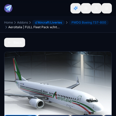
Home
Addons
Aircraft Liveries
PMDG Boeing 737-800
AeroItalia | FULL Fleet Pack w/Interiors, Eyebrows & Blank rudder
Back