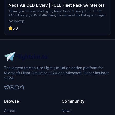
Neos Air OLD Livery | FULL Fleet Pack w/Interiors
Thank you for downloading my Neos Air OLD Livery FULL FLEET
PACK! Hey guys, it's Mattia here, the owner of the Instagram page
@ibmxp where I share all my works such as livery concepts,
by ibmxp
aircraft renders and more! This is the PMDG 737-800 Neos Air
OLD Livery FULL FLEET PACK with Cabins! Aircraft included: I-
5.0
NEOT - I-NEOU - I-NEOW - I-NEOZ - EI-GRJ
The largest free-to-use flight simulation addon platform for
Microsoft Flight Simulator 2020 and Microsoft Flight Simulator
2024.
Browse
Community
Aircraft
News