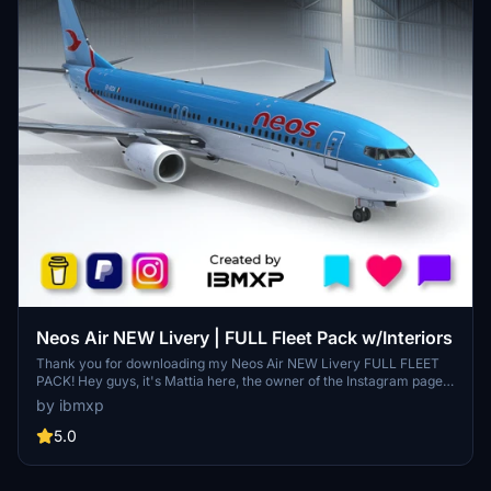
Neos Air NEW Livery | FULL Fleet Pack w/Interiors
Thank you for downloading my Neos Air NEW Livery FULL FLEET
PACK! Hey guys, it's Mattia here, the owner of the Instagram page
@ibmxp where I share all my works such as livery concepts,
by ibmxp
aircraft renders and more! This is the PMDG 737-800 Neos Air
NEW Livery FULL FLEET PACK with Cabins! Aircraft included: EI-
5.0
RZA - EI-RZB - EI-RZC - EI-RZD