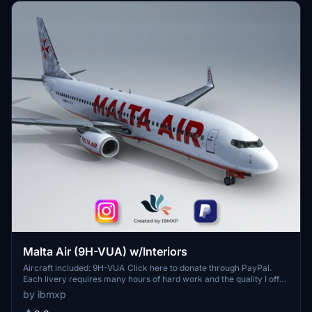
Malta Air (9H-VUA) w/Interiors
Aircraft included: 9H-VUA Click here to donate through PayPal.
Each livery requires many hours of hard work and the quality I offer
is undoubtely among the highest. Thank you for considering this
by ibmxp
and enjoy your flights! How to install? Simply unzip the zip folder