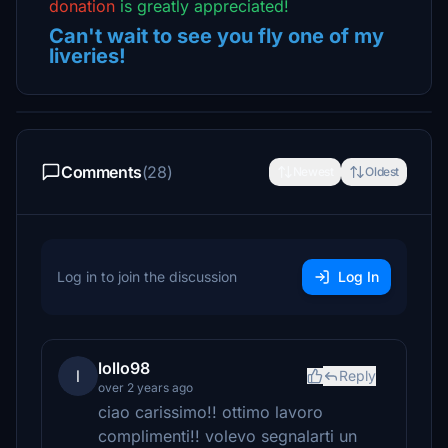
donation
is greatly appreciated!
Can't wait to see you fly one of my
liveries!
Comments
(28)
Newest
Oldest
Log in to join the discussion
Log In
lollo98
l
Reply
over 2 years ago
ciao carissimo!! ottimo lavoro
complimenti!! volevo segnalarti un