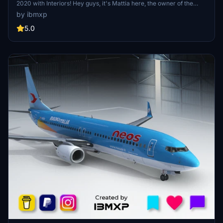
2020 with Interiors! Hey guys, it's Mattia here, the owner of the
Instagram page @ibmxp where I share all my works such as livery
by ibmxp
concepts, aircraft renders and more! This is the PMDG 737-800 Air
Italy NEW LIVERY FULL FLEET 2020 with Interiors included! Aircraft
5.0
included: EI-GFY - EI-GGK - EI-GGL