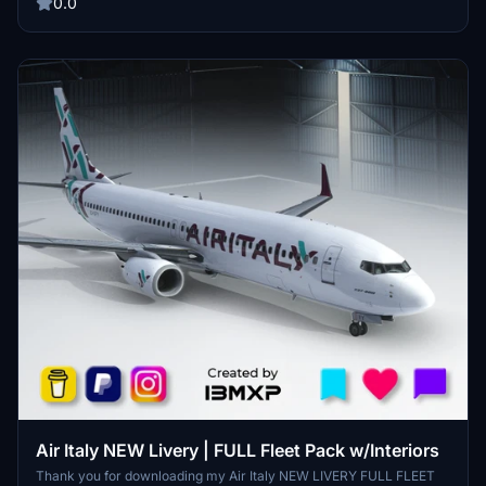
and extract the .ptp file on Desktop, then open the PMDG Operation
0.0
Center application; Click on Aircraft and Liveries > Livery Utilities;
Click on "Install from PTP file" in the bottom left corner for each
file; Wait a few seconds for the installation of each file and then
open MFS! You're cleared for takeoff!
Air Italy NEW Livery | FULL Fleet Pack w/Interiors
Thank you for downloading my Air Italy NEW LIVERY FULL FLEET