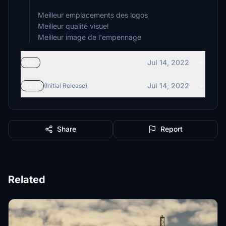
Meilleur emplacements des logos
Meilleur qualité visuel
Jul 14, 2022
v4k
Jul 14, 2022
v2.0
(Initial Release)
Share
Report
Related