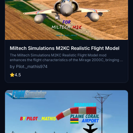
Miltech Simulations M2KC Realistic Flight Model
The Miltech Simulations M2KC Realistic Flight Model mod
enhances the flight characteristics of the Mirage 2000C, bringing it
closer to real-world performance. It includes modifications to
by Pilot._mathis974
weight and balance, stall speed, maneuverability, and stability
during landing, resulting in a more authentic flying experience.
4.5
Inspired by the flight model of the CJS Rafale, this add-on improves
turn rates and recovery from stalls. Installation is straightforward,
involving the replacement of existing files within the community
folder.