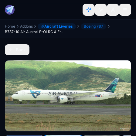
Home
Addons
Aircraft Liveries
Boeing 787
B787-10 Air Austral F-OLRC & F-OLRB
Back