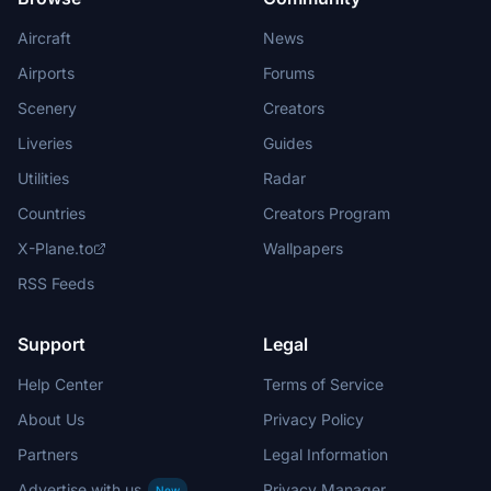
Aircraft
News
Airports
Forums
Scenery
Creators
Liveries
Guides
Utilities
Radar
Countries
Creators Program
X-Plane.to
Wallpapers
RSS Feeds
Support
Legal
Help Center
Terms of Service
About Us
Privacy Policy
Partners
Legal Information
Advertise with us
Privacy Manager
New