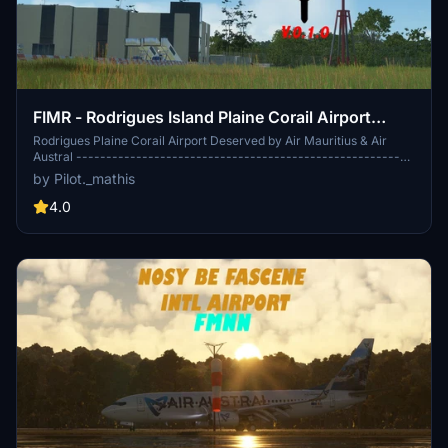
FIMR - Rodrigues Island Plaine Corail Airport
V.0.1.0
Rodrigues Plaine Corail Airport Deserved by Air Mauritius & Air
Austral --------------------------------------------------------
---------------------------------------------------------------
by Pilot._mathis
---------------------------------------------------------------
---------------------------------------------------------------
4.0
-------------------------------------------------