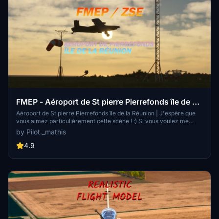
FMEP - Aéroport de St pierre Pierrefonds île de La
réunion #974
Aéroport de St pierre Pierrefonds île de la Réunion | J'espère que
vous aimez particulièrement cette scène ! :) Si vous voulez me
donnée un petit DON sa me ferez extrêmement plaisir !! :) Des
by Pilot._mathis
mises à jours très fréquente ! Si vous avez des problèmes n'hésitez
pas à me le faire savoir !
4.9