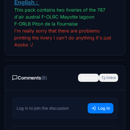
English :
This pack contains two liveries of the 787
d'air austral
F-OLRC Mayotte lagoon
F-ORLB Piton de la Fournaise
I'm really sorry that there are problems
printing the livery I can't do anything it's just
Asobo :/
Comments
(8)
Newest
Oldest
Log in to join the discussion
Log In