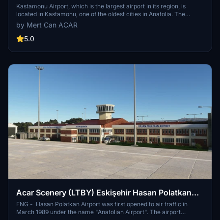
Kastamonu Airport, which is the largest airport in its region, is
located in Kastamonu, one of the oldest cities in Anatolia. The
airport, which was opened in the early 1990s and was closed to air
by Mert Can ACAR
traffic due to periodic repairs and renovations, was put into service
in 2013 for the last time. The airport, which is 13 kilometers from the
5.0
city center and serves in the civilian category, is used for domestic
traffic. It is possible to reach Kastamonu Airport, which has an
annual passenger capacity of approximately 1 million, via direct or
connecting flights from any city in Turkey.
Acar Scenery (LTBY) Eskişehir Hasan Polatkan
Airport
ENG - Hasan Polatkan Airport was first opened to air traffic in
March 1989 under the name "Anatolian Airport". The airport
primarily aimed to meet the national and international air