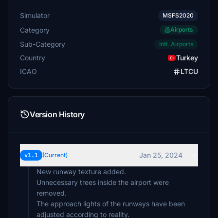
Simulator
MSFS2020
Category
Airports
Sub-Category
Intl. Airports
Country
Turkey
ICAO
LTCU
Version History
Jan 25, 2024
v1.1
(Current)
New runway texture added.
Unnecessary trees inside the airport were
removed.
The approach lights of the runways have been
adjusted according to reality.