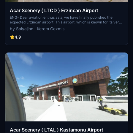
Acar Scenery ( LTCD ) Erzincan Airport
ENG- Dear aviation enthusiasts, we have finally published the
expected Erzincan airport. This airport, which is known for its very
beautiful approach, is here as a result of our efforts. This airport
by Saiyajinn , Kerem Gezmis
was put into service in 1988. I hope you like it, have a good flight.
4.9
Acar Scenery ( LTAL ) Kastamonu Airport