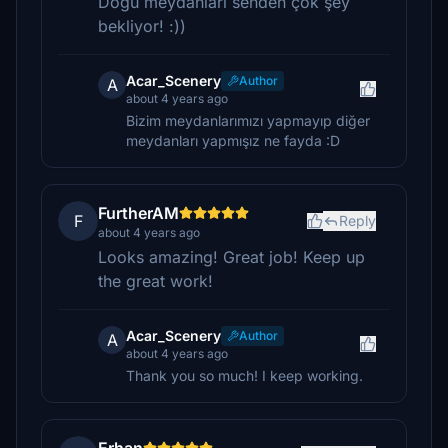
Doğu meydanları senden çok şey
bekliyor! :))
Acar_Scenery
Author
A
about 4 years ago
Bizim meydanlarımızı yapmayıp diğer
meydanları yapmışız ne fayda :D
FurtherAM
F
Reply
about 4 years ago
Looks amazing! Great job! Keep up
the great work!
Acar_Scenery
Author
A
about 4 years ago
Thank you so much! I keep working.