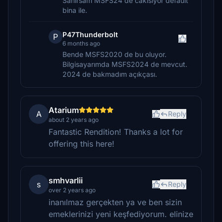
Sanirsam MSFS24 de cakisiyor default
bina ile.
P47Thunderbolt
P
6 months ago
Bende MSFS2020 de bu oluyor.
Bilgisayarımda MSFS2024 de mevcut.
2024 de bakmadım açıkçası.
Atarium
A
Reply
about 2 years ago
Fantastic Rendition! Thanks a lot for
offering this here!
smhvarlii
s
Reply
over 2 years ago
inanılmaz gerçekten ya ve ben sizin
emeklerinizi yeni keşfediyorum. elinize