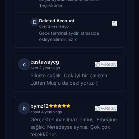
Teşekkürler
Deleted Account
D
over 2 years ago
Gece terminal aydınlatmasıda
ekleyebilirmisiniz ?
castawaycg
c
Reply
over 2 years ago
Elinize sağlık. Çok iyi bir çalışma.
Lütfen Muş'u da bekliyoruz :)
bymz12
b
Reply
about 4 years ago
Gerçekten inanılmaz olmuş. Emeğine
sağlık. Neredeyse aynısı. Çok çok
teşekkürler.