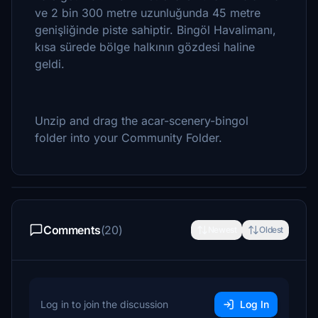
ve 2 bin 300 metre uzunluğunda 45 metre
genişliğinde piste sahiptir. Bingöl Havalimanı,
kısa sürede bölge halkının gözdesi haline
geldi.
Unzip and drag the acar-scenery-bingol
folder into your Community Folder.
Comments
(20)
Newest
Oldest
Log in to join the discussion
Log In