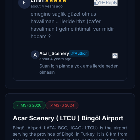
Erhan
E
1
Reply
about 4 years ago
emegine saglik güzel olmus
havalimani.. ileride ltbz (zafer
havalimani) gelme ihtimali var midir
hocam ?
Acar_Scenery
Author
A
about 4 years ago
Şuan için planda yok ama ilerde neden
olmasın
MSFS 2020
MSFS 2024
Acar Scenery ( LTCU ) Bingöl Airport
Bingöl Airport (IATA: BGG, ICAO: LTCU) is the airport
serving the province of Bingöl in Turkey. It is 8 km from