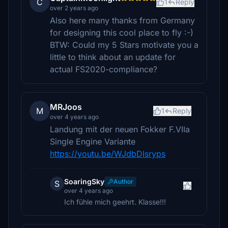
C
1
Reply
over 2 years ago
Also here many thanks from Germany
for designing this cool place to fly :-)
BTW: Could my 5 Stars motivate you a
little to think about an update for
actual FS2020-compliance?
MRJoos
M
1
Reply
over 4 years ago
Landung mit der neuen Fokker F.VIIa
Single Engine Variante
https://youtu.be/WJdbDIsryps
SoaringSky
Author
S
over 4 years ago
Ich fühle mich geehrt. Klasse!!!