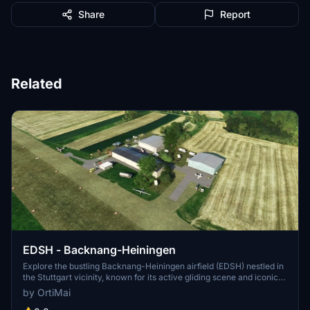
Share
Report
Related
EDSH - Backnang-Heiningen
Explore the bustling Backnang-Heiningen airfield (EDSH) nestled in
the Stuttgart vicinity, known for its active gliding scene and iconic
Aviat Huskey aircraft. Immerse yourself in training with Airworxx
by OrtiMai
enthusiasts for the MIKE class, and venture to nearby airfields like