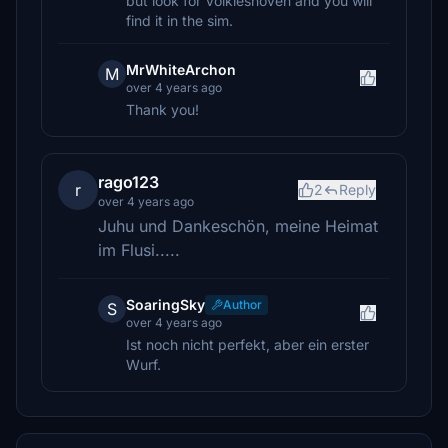
but look for Völkleshoven and you will
find it in the sim.
MrWhiteArchon
M
over 4 years ago
Thank you!
rago123
r
2
Reply
over 4 years ago
Juhu und Dankeschön, meine Heimat
im Flusi.....
SoaringSky
Author
S
over 4 years ago
Ist noch nicht perfekt, aber ein erster
Wurf.