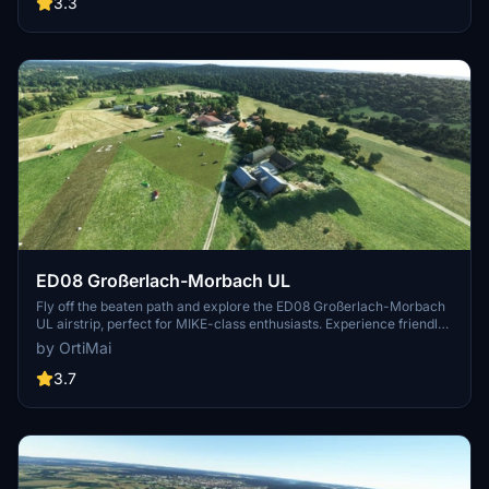
Völkleshofen (EDYX) from this scenic location. An inviting add-on
3.3
for Microsoft Flight Simulator, offering a taste of aviation
excitement and safety reminders for smooth landings.
ED08 Großerlach-Morbach UL
Fly off the beaten path and explore the ED08 Großerlach-Morbach
UL airstrip, perfect for MIKE-class enthusiasts. Experience friendly
operators and a fee-free landing policy, but stay cautious of the
by OrtiMai
intersecting farm road. Remember, "Altitude is safety" as you enjoy
bush trips and picturesque landings.
3.7