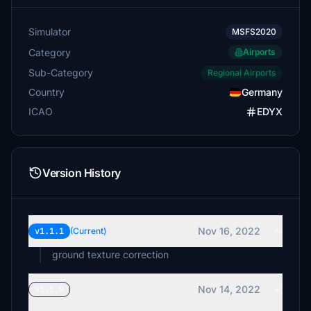
Simulator
MSFS2020
Category
Airports
Sub-Category
Regional Airports
Country
Germany
ICAO
EDYX
Version History
Nov 16, 2022
v1.1.1
(Current)
ground texture correction
Nov 14, 2022
v1.1.0