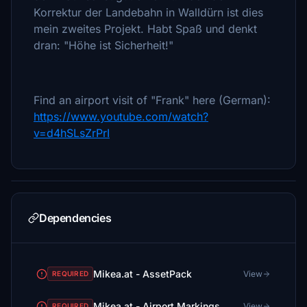
Korrektur der Landebahn in Walldürn ist dies
mein zweites Projekt. Habt Spaß und denkt
dran: "Höhe ist Sicherheit!"
Find an airport visit of "Frank" here (German):
https://www.youtube.com/watch?
v=d4hSLsZrPrI
Dependencies
Mikea.at - AssetPack
View
REQUIRED
Mikea.at - Airport Markings
View
REQUIRED