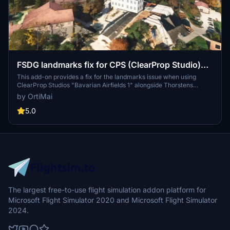
FSDG landmarks fix for CPS (ClearProp Studio)
Jesenwang Bavarian Airfields 1
This add-on provides a fix for the landmarks issue when using
ClearProp Studios "Bavarian Airfields 1" alongside Thorstens
"Landmarks of Germany" in the Microsoft Flight Simulator. It
by OrtiMai
enhances the appearance of notable sites like the monasteries of
Andechs and Raisting by implementing handcrafted landmarks
5.0
specifically for the Jesenwang area. The package includes
installation instructions and a recommended load order for optimal
performance in the simulator.
The largest free-to-use flight simulation addon platform for
Microsoft Flight Simulator 2020 and Microsoft Flight Simulator
2024.