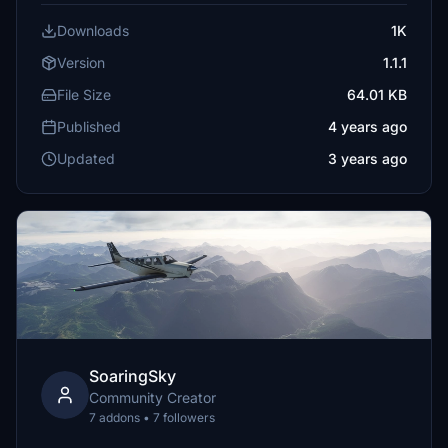
Downloads
1K
Version
1.1.1
File Size
64.01 KB
Published
4 years ago
Updated
3 years ago
SoaringSky
Community Creator
7 addons • 7 followers