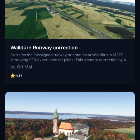
Walldürn Runway correction
Corrects the misaligned runway orientation at Walldürn in MSFS,
improving VFR experience for pilots. This scenery correction by a
first-time developer aims to bring realism to the sim. Enjoy
by OrtiMai
smoother landings at Walldürn with this fix by Orti.
5.0