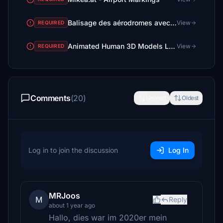
Balisage des aérodromes avec pistes en herbe - Marking of aerodromes with grass runways
View
REQUIRED
Animated Human 3D Models Library
View
REQUIRED
Comments
(20)
Newest
Oldest
Log in to join the discussion
Log In
MRJoos
M
Reply
about 1 year ago
Hallo, dies war im 2020er mein