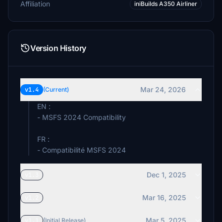
Affiliation
iniBuilds A350 Airliner
Version History
Mar 24, 2026
v1.4
(Current)
EN :
- MSFS 2024 Compatibility
FR :
- Compatibilité MSFS 2024
Dec 1, 2025
v1.3
Mar 16, 2025
v1.2
Mar 5, 2025
v1.1
(Initial Release)