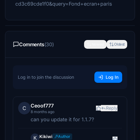
cd3c69cde1f0&query=Fond+ecran+paris
Comments
(30)
Newest
Oldest
Log in to join the discussion
Log In
Ceoof777
C
Reply
8 months ago
can you update it for 1.1.7?
Kikiwi
Author
K