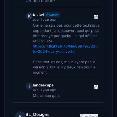
Un peu d'aide?
Kikiwi
Author
K
over 1 year ago
Oui je ne sais pas pour cette technique,
cependant j'ai découvert ceci qui peut
être essayé par quelqu'un qui détient
MSFS2024 :
https://fr.flightsim.to/file/89849/2020-
to-2024-livery-converter
Dans tout les cas, moi n'ayant pas la
version 2024 je n'y peux rien pour le
moment
landescape
l
over 1 year ago
Merci mon gars
BL_Designs
B
Reply