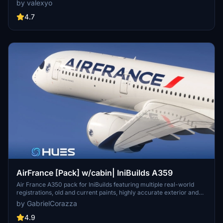
by valexyo
textures. Registrations for multiple aircraft models are provided,
with a cabin update planned for a future version for MSFS2024.
4.7
Installation instructions and support options are included for users.
AirFrance [Pack] w/cabin| IniBuilds A359
Air France A350 pack for IniBuilds featuring multiple real-world
registrations, old and current paints, highly accurate exterior and
cabin textures, custom branding, and full MSFS compatibility.
by GabrielCorazza
4.9