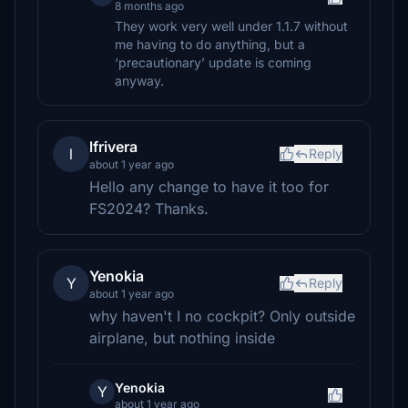
8 months ago
They work very well under 1.1.7 without
me having to do anything, but a
‘precautionary’ update is coming
anyway.
lfrivera
l
Reply
about 1 year ago
Hello any change to have it too for
FS2024? Thanks.
Yenokia
Y
Reply
about 1 year ago
why haven't I no cockpit? Only outside
airplane, but nothing inside
Yenokia
Y
about 1 year ago