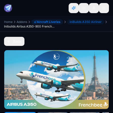
Home
Addons
Aircraft Liveries
iniBuilds A350 Airliner
Inibuilds Airbus A350-900 French Bee Fleet 4K
Back