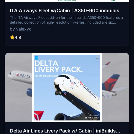
ITA Airways Fleet w/Cabin | A350-900 inibuilds
The ITA Airways Fleet add-on for the inibuilds A350-900 features a
detailed collection of high-resolution liveries. Included are six
distinct aircraft registrations, each inspired by notable Italian
by valexyo
figures and themes. The add-on boasts custom decals and
accurate PBR textures, enhancing visual fidelity. A cabin update is
4.9
anticipated soon for MSFS 2024, adding further immersion.
Delta Air Lines Livery Pack w/ Cabin | iniBuilds