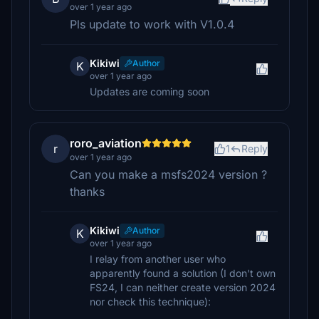
over 1 year ago
Pls update to work with V1.0.4
Kikiwi
Author
K
over 1 year ago
Updates are coming soon
roro_aviation
r
1
Reply
over 1 year ago
Can you make a msfs2024 version ?
thanks
Kikiwi
Author
K
over 1 year ago
I relay from another user who
apparently found a solution (I don't own
FS24, I can neither create version 2024
nor check this technique):