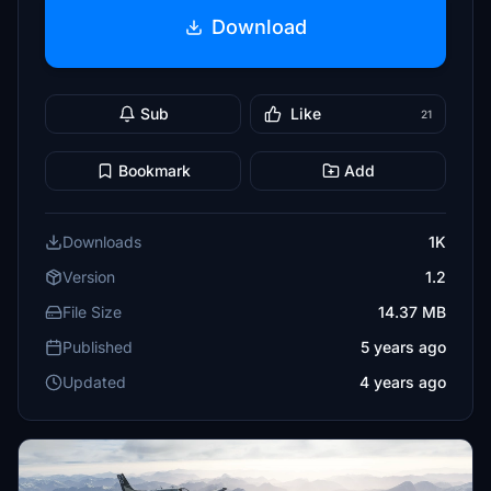
Download
Sub
Like
21
Bookmark
Add
Downloads
1K
Version
1.2
File Size
14.37 MB
Published
5 years ago
Updated
4 years ago