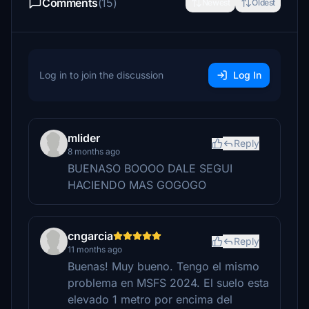
Comments
(15)
Newest
Oldest
Log in to join the discussion
Log In
mlider
Reply
8 months ago
BUENASO BOOOO DALE SEGUI
HACIENDO MAS GOGOGO
cngarcia
Reply
11 months ago
Buenas! Muy bueno. Tengo el mismo
problema en MSFS 2024. El suelo esta
elevado 1 metro por encima del