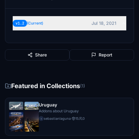
Jul 18, 2021
v1.2
(Current)
Share
Report
Featured in Collections
(1)
Uruguay
Addons about Uruguay
sebastianlaguna
·
15
0
s