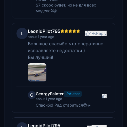
S7 скоро будет, но не для всех
моделей😉
LeonidPilot795
L
1
Reply
about 1 year ago
Большое спасибо что оперативно
исправляете недостатки )
Вы лучший!
GeorgyPainter
Author
G
about 1 year ago
Спасибо! Рад стараться😉✈️
LeonidPilot795