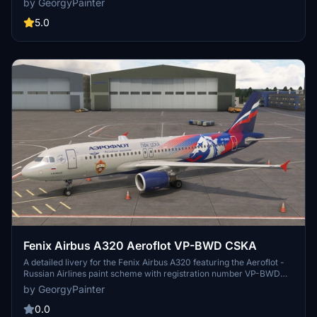
by GeorgyPainter
A320 in Microsoft Flight Simulator, allowing users to simulate flights
with these specific aircraft. Installation is straightforward, requiring
5.0
users to place the livery folder in the Community directory.
Feedback and support are available through the dedicated VK
community.
Fenix Airbus A320 Aeroflot VP-BWD CSKA
A detailed livery for the Fenix Airbus A320 featuring the Aeroflot -
Russian Airlines paint scheme with registration number VP-BWD
and a special name - CSKA. Simply copy and paste the folder into
by GeorgyPainter
your MSFS "Community" folder to install. Feel free to provide
feedback or report any issues on their VK community. Happy flying!
0.0