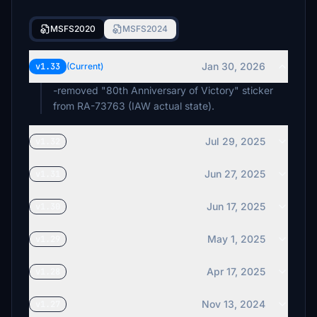
MSFS2020
MSFS2024
Jan 30, 2026
v1.33
(Current)
-removed "80th Anniversary of Victory" sticker
from RA-73763 (IAW actual state).
Jul 29, 2025
v1.32
Jun 27, 2025
v1.31
Jun 17, 2025
v1.30
May 1, 2025
v1.29
Apr 17, 2025
v1.28
Nov 13, 2024
v1.27