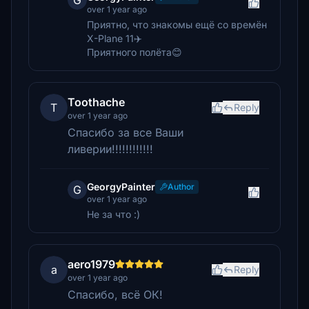
G
over 1 year ago
Приятно, что знакомы ещё со времён
X-Plane 11✈️
Приятного полёта😊
Toothache
T
Reply
over 1 year ago
Спасибо за все Ваши
ливерии!!!!!!!!!!!!
GeorgyPainter
Author
G
over 1 year ago
Не за что :)
aero1979
a
Reply
over 1 year ago
Спасибо, всё ОК!