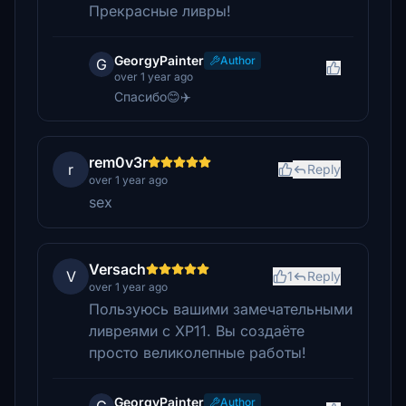
Прекрасные ливры!
GeorgyPainter
Author
G
over 1 year ago
Спасибо😊✈️
rem0v3r
r
Reply
over 1 year ago
sex
Versach
V
1
Reply
over 1 year ago
Пользуюсь вашими замечательными
ливреями с XP11. Вы создаёте
просто великолепные работы!
GeorgyPainter
Author