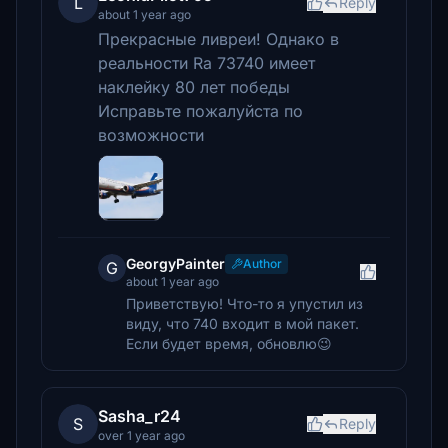
L
Reply
about 1 year ago
Прекрасные ливреи! Однако в
реальности Ra 73740 имеет
наклейку 80 лет победы
Исправьте пожалуйста по
возможности
GeorgyPainter
Author
G
about 1 year ago
Приветствую! Что-то я упустил из
виду, что 740 входит в мой пакет.
Если будет время, обновлю😉
Sasha_r24
S
Reply
over 1 year ago