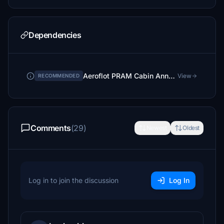
Dependencies
Aeroflot PRAM Cabin Announcements
View
RECOMMENDED
Comments
(29)
Newest
Oldest
Log in to join the discussion
Log In