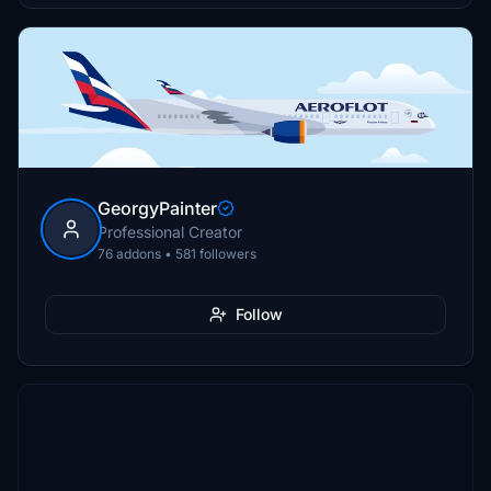
GeorgyPainter
Professional Creator
76 addons • 581 followers
Follow