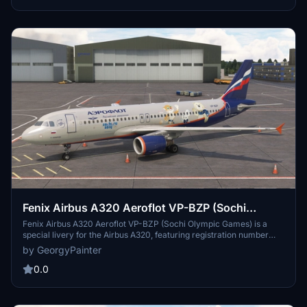
Fenix Airbus A320 Aeroflot VP-BZP (Sochi
Olympic Games)
Fenix Airbus A320 Aeroflot VP-BZP (Sochi Olympic Games) is a
special livery for the Airbus A320, featuring registration number
VP-BZP and themed after the Sochi Olympic Games. Simply copy
by GeorgyPainter
the livery folder into your MSFS "Community" folder to enjoy this
unique design. Share your feedback and report any issues on VK.
0.0
Happy flying!