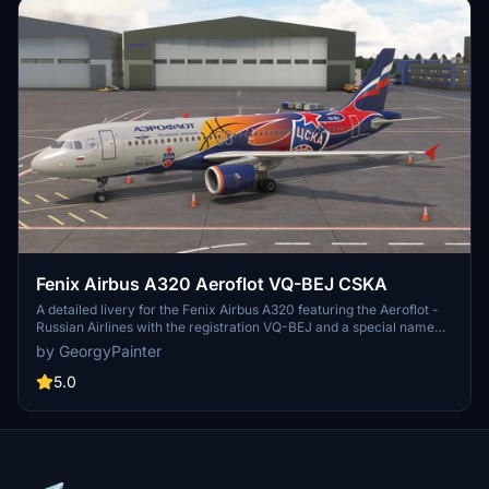
Fenix Airbus A320 Aeroflot VQ-BEJ CSKA
A detailed livery for the Fenix Airbus A320 featuring the Aeroflot -
Russian Airlines with the registration VQ-BEJ and a special name
CSKA. Easily install by copying the liveries folder into your MSFS
by GeorgyPainter
"Community" folder. Share feedback or report any issues in the VK
community. Thank you for choosing this livery and enjoy your flight!
5.0