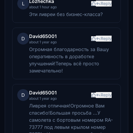
Lozhechka
L
Reply
about 1 hour ago
Эти ливреи без бизнес-класса?
David65001
D
Reply
about 1 year ago
Огромная благодарность за Вашу
оперативность в доработке
улучшений!Теперь всё просто
замечательно!
David65001
D
Reply
about 1 year ago
Ливрея отличная!Огромное Вам
спасибо!Большая просьба ...У
самолета с бортовым номером RA-
73777 под левым крылом номер