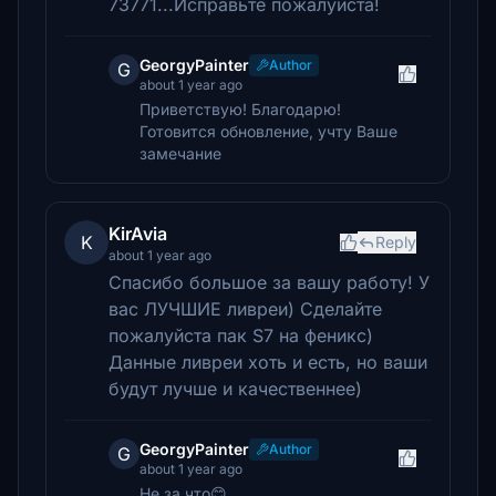
73771...Исправьте пожалуйста!
GeorgyPainter
Author
G
about 1 year ago
Приветствую! Благодарю!
Готовится обновление, учту Ваше
замечание
KirAvia
K
Reply
about 1 year ago
Спасибо большое за вашу работу! У
вас ЛУЧШИЕ ливреи) Сделайте
пожалуйста пак S7 на феникс)
Данные ливреи хоть и есть, но ваши
будут лучше и качественнее)
GeorgyPainter
Author
G
about 1 year ago
Не за что😊