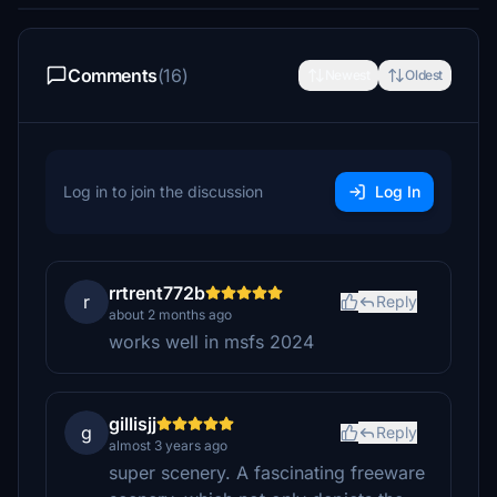
Comments
(16)
Newest
Oldest
Log in to join the discussion
Log In
rrtrent772b
r
Reply
about 2 months ago
works well in msfs 2024
gillisjj
g
Reply
almost 3 years ago
super scenery. A fascinating freeware