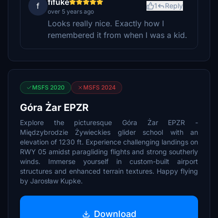
fifuke
f
1
Reply
over 5 years ago
Looks really nice. Exactly how I
remembered it from when I was a kid.
MSFS 2020
MSFS 2024
Góra Żar EPZR
Explore the picturesque Góra Żar EPZR -
Międzybrodzie Żywieckies glider school with an
elevation of 1230 ft. Experience challenging landings on
RWY 05 amidst paragliding flights and strong southerly
winds. Immerse yourself in custom-built airport
structures and enhanced terrain textures. Happy flying
by Jarosław Kupke.
Download