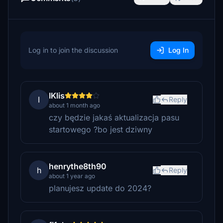
Log in to join the discussion
Log In
IKlis
I
Reply
about 1 month ago
czy będzie jakaś aktualizacja pasu
startowego ?bo jest dziwny
henrythe8th90
h
Reply
about 1 year ago
planujesz update do 2024?