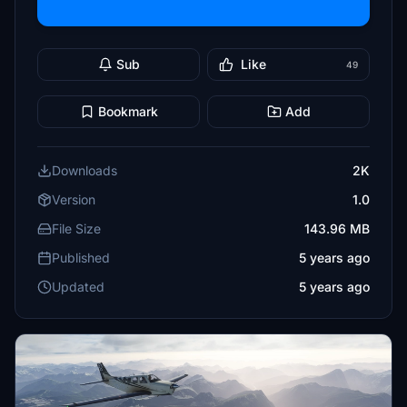
Sub
Like
49
Bookmark
Add
Downloads
2K
Version
1.0
File Size
143.96 MB
Published
5 years ago
Updated
5 years ago