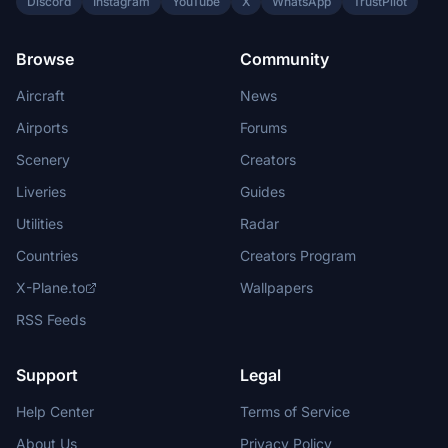
Discord
Instagram
YouTube
X
WhatsApp
TrustPilot
Browse
Community
Aircraft
News
Airports
Forums
Scenery
Creators
Liveries
Guides
Utilities
Radar
Countries
Creators Program
X-Plane.to
Wallpapers
RSS Feeds
Support
Legal
Help Center
Terms of Service
About Us
Privacy Policy