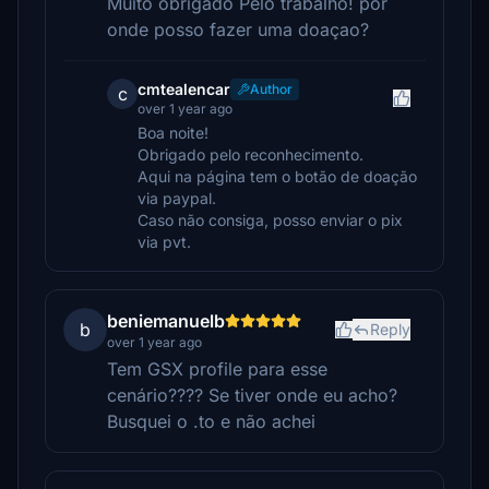
Muito obrigado Pelo trabalho! por
onde posso fazer uma doaçao?
cmtealencar
Author
c
over 1 year ago
Boa noite!
Obrigado pelo reconhecimento.
Aqui na página tem o botão de doação
via paypal.
Caso não consiga, posso enviar o pix
via pvt.
beniemanuelb
b
Reply
over 1 year ago
Tem GSX profile para esse
cenário???? Se tiver onde eu acho?
Busquei o .to e não achei