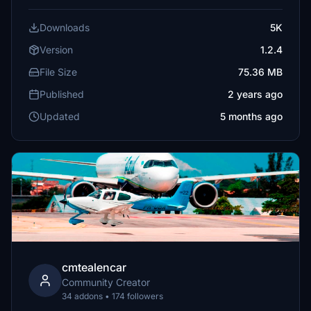
Downloads
5K
Version
1.2.4
File Size
75.36 MB
Published
2 years ago
Updated
5 months ago
cmtealencar
Community Creator
34 addons • 174 followers