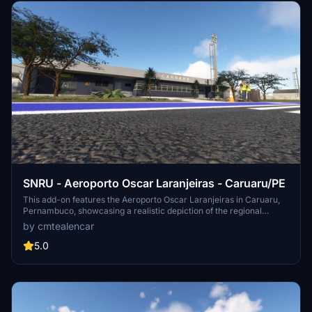
SNRU - Aeroporto Oscar Laranjeiras - Caruaru/PE
This add-on features the Aeroporto Oscar Laranjeiras in Caruaru,
Pernambuco, showcasing a realistic depiction of the regional
airport with a 1800x30m runway. It serves the Northeasts interior,
by cmtealencar
notably the agreste region, and includes detailed recreations of the
airports infrastructure, such as buildings, signage, and boundaries.
5.0
The airport facilitates one daily commercial flight by Azul, along
with private traffic and air taxis. Future updates may be released to
enhance the experience further.