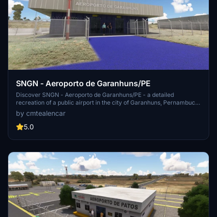
SNGN - Aeroporto de Garanhuns/PE
Discover SNGN - Aeroporto de Garanhuns/PE - a detailed
recreation of a public airport in the city of Garanhuns, Pernambuco.
This add-on features a 1259x28m asphalt runway, serving as a
by cmtealencar
gateway to the city with a mild climate and popular tourist
attractions. Experience the essence of Garanhuns as you explore
5.0
this regional airport with connections to Recife through Azul
Conecta.