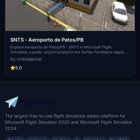
SNTS - Aeroporto de Patos/PB
Explore Aeroporto de Patos/PB - SNTS in Microsoft Flight
Simulator, a public airport located in the Sertão Paraibano region.
This addon features a 1600x30m asphalt runway and offers 3
by cmtealencar
weekly flights to the capital city of Recife on 9-seater C208 Grand
Caravan aircraft. Discover this city known for its hot climate and
5.0
vibrant cultural scene in Northeast Brazil.
The largest free-to-use flight simulation addon platform for
Microsoft Flight Simulator 2020 and Microsoft Flight Simulator
2024.