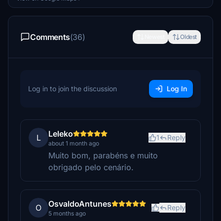
Comments
(36)
Newest
Oldest
Log in to join the discussion
Log In
Leleko
L
1
Reply
about 1 month ago
Muito bom, parabéns e muito
obrigado pelo cenário.
OsvaldoAntunes
O
Reply
5 months ago