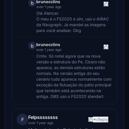
brunocclins
b
over 1 year ago
Olá Alencar.
O meu é o FS2020 e sim, uso o AIRAC
da Navgraph. Já mandei as imagens
para você analisar. Obg
brunocclins
b
over 1 year ago
Cmte. Só notei agora que na nova
versão a estrutura do Pe. Cícero não
aparece, as demais estruturas estão
normais. Na versão antiga do seu
cenário tudo aparece normalmente com
exceção da flutuação do pátio principal
que também está acontecendo na
antiga. OBS uso o FS2020 standart.
Felpssssssss
F
Reply
over 1 year ago