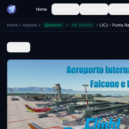
Home
Aircraft
Liveries
Airports
Home
Addons
Airports
Intl. Airports
Back