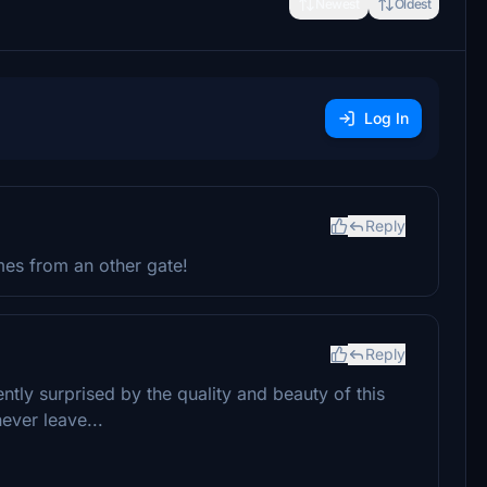
Newest
Oldest
Log In
Reply
mes from an other gate!
Reply
ently surprised by the quality and beauty of this
ever leave...