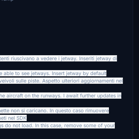
enti riuscivano a vedere i jetway. Inseriti jetway di
able to see jetways. Insert jetway by default
voli sulle piste. Aspetto ulteriori aggiornamenti nel
 aircraft on the runways. I await further updates in
tte non si caricano. In questo caso rimuovere
meti nel SDK
 do not load. In this case, remove some of your