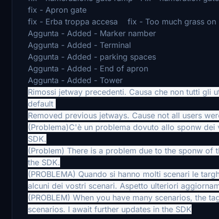
fix - Apron gate
fix - Erba troppa accesa fix - Too much grass on
Aggunta - Added - Marker namber
Aggunta - Added - Terminal
Aggunta - Added - parking spaces
Aggunta - Added - End of apron
Aggunta - Added - Tower
Rimossi jetway precedenti. Causa che non tutti gli ut
default
Removed previous jetways. Cause not all users were 
(Problema)C'è un problema dovuto allo sponw dei vei
SDK.
(Problem) There is a problem due to the sponw of the
the SDK.
(PROBLEMA) Quando si hanno molti scenari le targhe
alcuni dei vostri scenari. Aspetto ulteriori aggiorna
(PROBLEM) When you have many scenarios, the tags
scenarios. I await further updates in the SDK