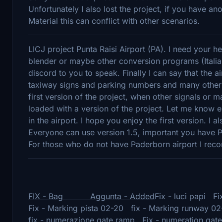
Unfortunately I also lost the project, if you have a
Material this can conflict with other scenarios.
LICJ project Punta Raisi Airport (PA). I need your 
blender or maybe other conversion programs (Italia
discord to you to speak. Finally I can say that the 
taxiway signs and parking numbers and many other t
first version of the project, when other signals or 
loaded with a version of the project. Let me know ei
in the airport. I hope you enjoy the first version. I 
Everyone can use version 1.5, important you have Pa
For those who do not have Paderborn airport I rec
FIX - Bag Aggunta - Added
Fix - luci papi Fix
Fix - Marking pista 02-20 fix - Marking runway 0
fix - numerazione gate ramp Fix - numeration gat