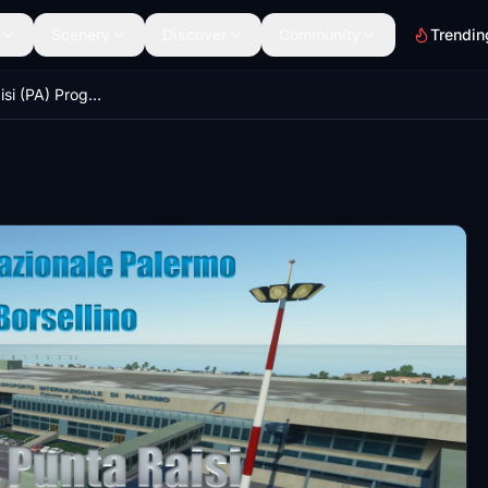
Scenery
Discover
Community
Trendin
LICJ - Punta Raisi (PA) Progetto! V1.7