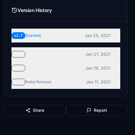
Version History
Jan 25, 2021
v1.7
(Current)
Jan 21, 2021
v1.6
Jan 19, 2021
v1.5
Jan 11, 2021
v1.1
(Initial Release)
Share
Report