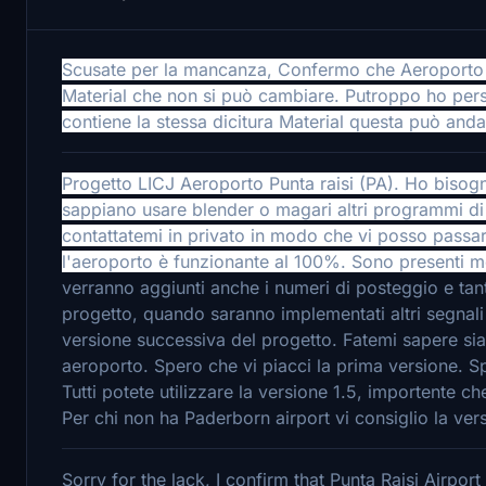
Scusate per la mancanza, Confermo che Aeroporto Pu
Material che non si può cambiare. Putroppo ho perso
contiene la stessa dicitura Material questa può andare
Progetto LICJ Aeroporto Punta raisi (PA). H
o bisogn
sappiano usare blender o magari altri programmi di 
contattatemi in privato in modo che vi posso passar
l'aeroporto è funzionante al 100%. Sono presenti mo
verranno aggiunti anche i numeri di posteggio e tant
progetto, quando saranno implementati altri segnali
versione successiva del progetto. Fatemi sapere sia
aeroporto. Spero che vi piacci la prima versione. Spe
Tutti potete utilizzare la versione 1.5, importente c
Per chi non ha Paderborn airport vi consiglio la ver
Sorry for the lack, I confirm that Punta Raisi Airport 