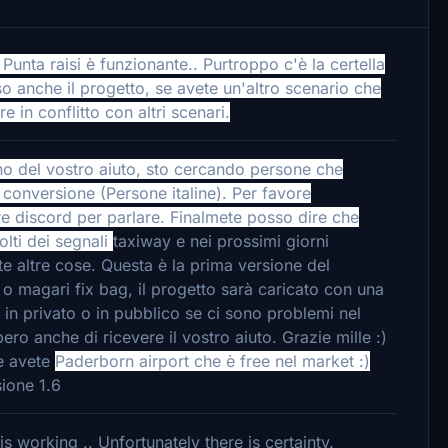
nta raisi è funzionante.. Purtroppo c'è la certella
 anche il progetto, se avete un'altro scenario che
 in conflitto con altri scenari.
o del vostro aiuto,
sto cercando persone che
conversione (Persone italine). Per favore
e discord per parlare. Finalmete posso dire che
lti dei segnali
taxiway e nei prossimi giorni
e altre cose. Questa è la prima versione del
 o magari fix bag, il progetto sarà caricato con una
 in privato o in pubblico se ci sono problemi nel
ro anche di ricevere il vostro aiuto. Grazie mille :)
he avete
Paderborn airport che è free nel market :)
sione 1.6
is working .. Unfortunately there is certainty.