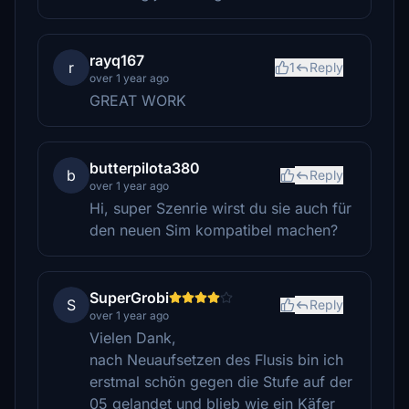
rayq167
r
1
Reply
over 1 year ago
GREAT WORK
butterpilota380
b
Reply
over 1 year ago
Hi, super Szenrie wirst du sie auch für
den neuen Sim kompatibel machen?
SuperGrobi
S
Reply
over 1 year ago
Vielen Dank,
nach Neuaufsetzen des Flusis bin ich
erstmal schön gegen die Stufe auf der
05 gelandet und blieb wie ein Käfer