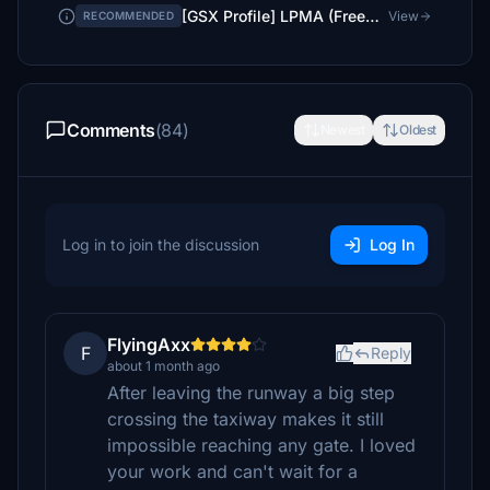
[GSX Profile] LPMA (Freeware, by Chak991)
View
RECOMMENDED
Comments
(84)
Newest
Oldest
Log in to join the discussion
Log In
FlyingAxx
F
Reply
about 1 month ago
After leaving the runway a big step
crossing the taxiway makes it still
impossible reaching any gate. I loved
your work and can't wait for a