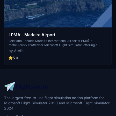
LPMA - Madeira Airport
Cristiano Ronaldo Madeira International Airport (LPMA) is
meticulously crafted for Microsoft Flight Simulator, offering a
realistic simulation of one of Europe’s most challenging airports.
by Atelic
This add-on features a detailed airport area with high-definition
terrain, accurate runway dimensions, and a fully modeled terminal
5.0
interior. Additional enhancements include custom vehicles,
animated elements, and realistic surroundings, making it a
significant gateway to the beautiful Madeira Island. Compatibility
includes a free upgrade for users transitioning to Microsoft Flight
Simulator 2024.
The largest free-to-use flight simulation addon platform for
Microsoft Flight Simulator 2020 and Microsoft Flight Simulator
2024.