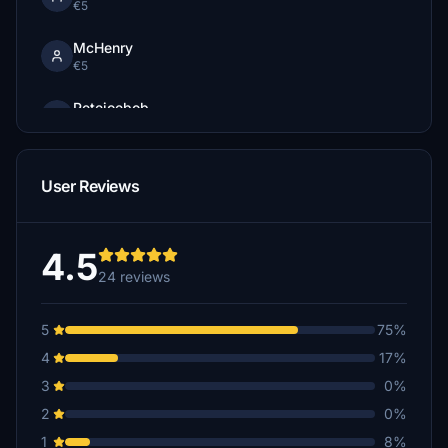
€5
McHenry
€5
Petejoebob
$1
User Reviews
4.5
24 reviews
5
75%
4
17%
3
0%
2
0%
1
8%