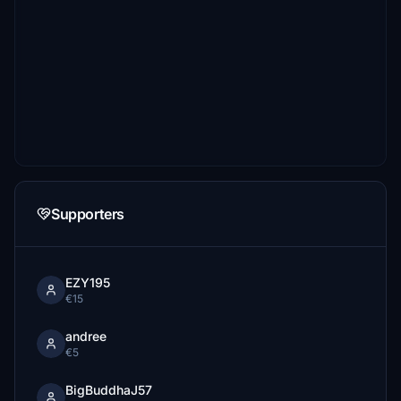
Supporters
EZY195
€15
andree
€5
BigBuddhaJ57