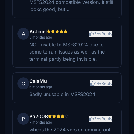
MSFS2024 compatible version. It still
looks good, but...
Actimel
A
2
Reply
5 months ago
NOT usable to MSFS2024 due to
some terrain issues as well as the
terminal partly being invisible.
CalaMu
C
1
Reply
6 months ago
Sadly unusable in MSFS2024
Pp2008
P
2
Reply
7 months ago
whens the 2024 version coming out