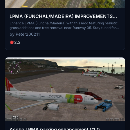
LPMA (FUNCHAL/MADEIRA) IMPROVEMENTS
|LPMA-AMSIM|
Enhance LPMA (Funchal/Madeira) with this mod featuring realistic
grass additions and tree removal near Runway 05. Stay tuned for
future updates!
by Peter200211
2.3
Asobo LPMA parking enhancement V1.0