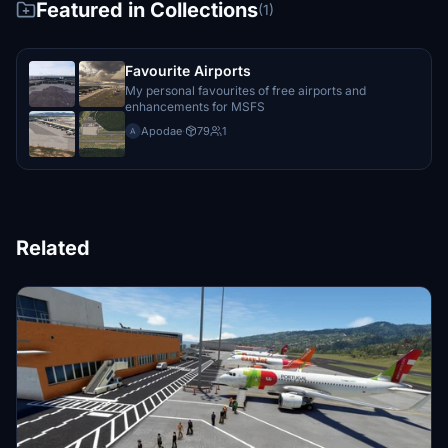
Featured in Collections
(1)
Favourite Airports
My personal favourites of free airports and
enhancements for MSFS
Apodae
·
79
1
A
Related