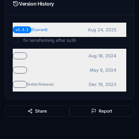
Version History
Aug 24, 2025
v1.3.1
(Current)
fix terraforming after su16
Aug 18, 2024
v1.3
May 9, 2024
v1.2
Dec 19, 2023
v1.1
(Initial Release)
Share
Report