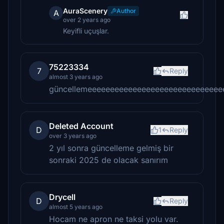
AuraScenery
Author
A
over 2 years ago
Keyifli uçuşlar.
75223334
7
Reply
almost 3 years ago
güncellemeeeeeeeeeeeeeeeeeeeeeeeeeeeeee
Deleted Account
D
1
Reply
over 3 years ago
2 yıl sonra güncelleme gelmiş bir
sonraki 2025 de olacak sanırım
Drycell
D
Reply
almost 5 years ago
Hocam ne apron ne taksi yolu var.