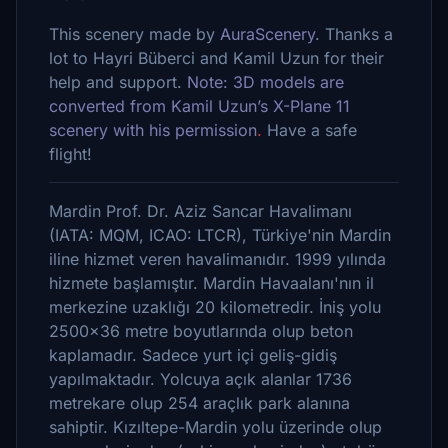
This scenery made by
AuraScenery
. Thanks a
lot to Hayri Büberci and Kamil Uzun for their
help and support.
Note: 3D models are
converted from Kamil Uzun’s X-Plane 11
scenery with his permission
.
Have a safe
flight!
Mardin Prof. Dr. Aziz Sancar Havalimanı
(IATA: MQM, ICAO: LTCR), Türkiye'nin Mardin
iline hizmet veren havalimanıdır. 1999 yılında
hizmete başlamıştır. Mardin Havaalanı'nın il
merkezine uzaklığı 20 kilometredir. İniş yolu
2500×36 metre boyutlarında olup beton
kaplamadır. Sadece yurt içi geliş-gidiş
yapılmaktadır. Yolcuya açık alanlar 1736
metrekare olup 254 araçlık park alanına
sahiptir. Kızıltepe-Mardin yolu üzerinde olup