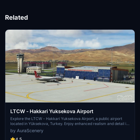
Related
LTCW - Hakkari Yuksekova Airport
Explore the LTCW - Hakkari Yuksekova Airport, a public airport
located in Yüksekova, Turkey. Enjoy enhanced realism and detail in
Microsoft Flight Simulator with this meticulously crafted add-on by
by AuraScenery
AuraScenery. Simply install the files provided in the Community
folder for an immersive flying experience. Fly safely and enjoy your
4.5