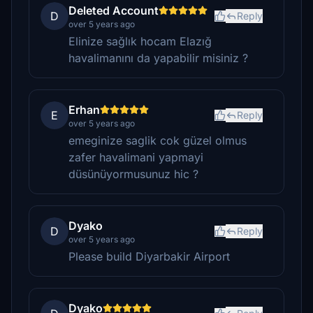
Deleted Account
D
Reply
over 5 years ago
Elinize sağlık hocam Elazığ
havalimanını da yapabilir misiniz ?
Erhan
E
Reply
over 5 years ago
emeginize saglik cok güzel olmus
zafer havalimani yapmayi
düsünüyormusunuz hic ?
Dyako
D
Reply
over 5 years ago
Please build Diyarbakir Airport
Dyako