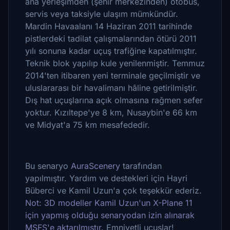
ana yerleşimden (şehir merkezinden) otobüs,
servis veya taksiyle ulaşım mümkündür.
Mardin Havaalanı 14 Haziran 2011 tarihinde
pistlerdeki tadilat çalışmalarından ötürü 2011
yılı sonuna kadar uçuş trafiğine kapatılmıştır.
Teknik blok yapılıp kule yenilenmiştir. Temmuz
2014'ten itibaren yeni terminale geçilmiştir ve
uluslararası bir havalimanı hâline getirilmiştir.
Dış hat uçuşlarına açık olmasına rağmen sefer
yoktur. Kızıltepe'ye 8 km, Nusaybin'e 66 km
ve Midyat'a 75 km mesafededir.
Bu senaryo
AuraScenery
tarafından
yapılmıştır. Yardım ve destekleri için Hayri
Büberci ve Kamil Uzun'a çok teşekkür ederiz.
Not: 3D modeller Kamil Uzun'un X-Plane 11
için yapmış olduğu senaryodan izin alınarak
MSFS'e aktarılmıştır.
Emniyetli uçuşlar!