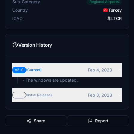
Sub-Category
Regional Airports
Country
Turkey
ICAO
LTCR
Version History
Feb 4, 2023
v2.0
(Current)
- The windows are updated.
Feb 3, 2023
v1.1
(Initial Release)
Share
Report