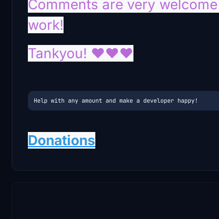
Comments are very welcome a
work!
Tankyou! ❤️❤️❤️
Help with any amount and make a developer happy!
Donations