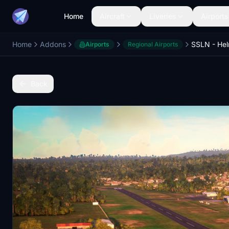
Home
Aircraft
Liveries
Airports
Home
Addons
Airports
Regional Airports
Back