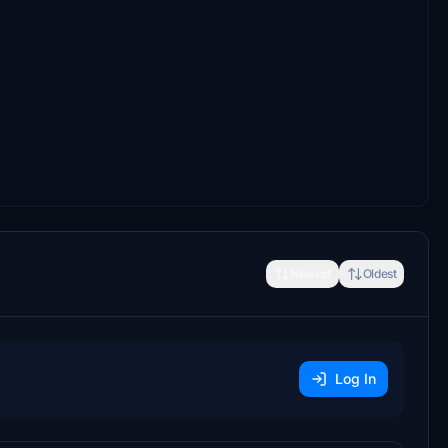
Newest
Oldest
Log In