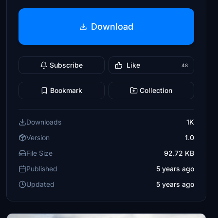
Download
Subscribe
Like
48
Bookmark
Collection
Downloads
1K
Version
1.0
File Size
92.72 KB
Published
5 years ago
Updated
5 years ago