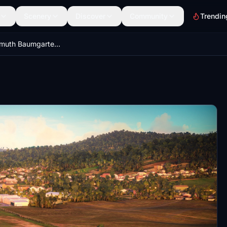
Scenery
Discover
Community
Trendin
SSLN - Helmuth Baumgarten Airport (Glider Aeroclub)