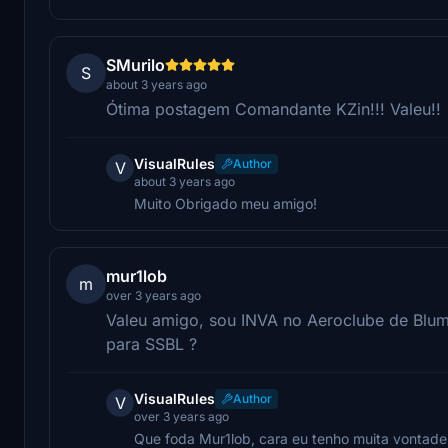
SMurilo
S
about 3 years ago
Ótima postagem Comandante KZin!!! Valeu!!
VisualRules
Author
V
about 3 years ago
Muito Obrigado meu amigo!
mur1lob
m
over 3 years ago
Valeu amigo, sou INVA no Aeroclube de Blume
para SSBL ?
VisualRules
Author
V
over 3 years ago
Que foda Mur1lob, cara eu tenho muita vontade 