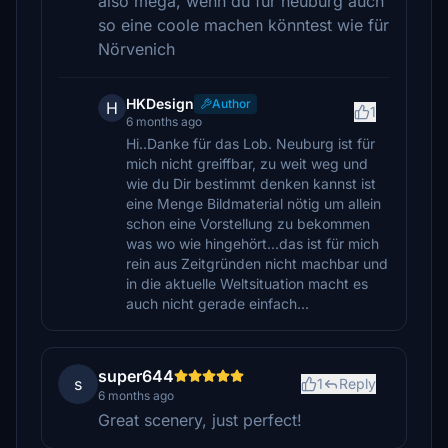
also mega, wenn du für neuburg auch
so eine coole machen könntest wie für
Nörvenich
HKDesign
Author
H
1
6 months ago
Hi..Danke für das Lob. Neuburg ist für
mich nicht greiffbar, zu weit weg und
wie du Dir bestimmt denken kannst ist
eine Menge Bildmaterial nötig um allein
schon eine Vorstellung zu bekommen
was wo wie hingehört...das ist für mich
rein aus Zeitgründen nicht machbar und
in die aktuelle Weltsituation macht es
auch nicht gerade einfach...
super644
s
1
Reply
6 months ago
Great scenery, just perfect!