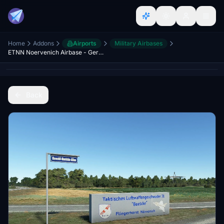
Home
Addons
Airports
Military Airbases
ETNN Noervenich Airbase - Germany
Back