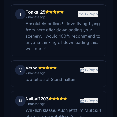
Tonka_25
T
2
Reply
7 months ago
Absolutely brilliant! I love flying flying
from here after downloading your
scenery, I would 100% recommend to
anyone thinking of downloading this.
well done!
Verbal
V
Reply
7 months ago
top bitte auf Stand halten
Naibaf1203
N
Reply
8 months ago
Wirklich klasse. Auch jetzt im MSFS24
absolut zu empfehlen. Gibt es