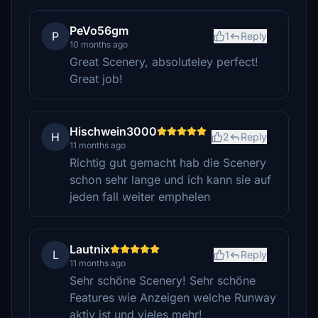
PeVo56gm
P
1
Reply
10 months ago
Great Scenery, absoluteley perfect!
Great job!
Hischwein3000
H
2
Reply
11 months ago
Richtig gut gemacht hab die Scenery
schon sehr lange und ich kann sie auf
jeden fall weiter emphelen
Lautnix
L
1
Reply
11 months ago
Sehr schöne Scenery! Sehr schöne
Features wie Anzeigen welche Runway
aktiv ist und vieles mehr!