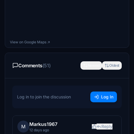
View on Google Maps ↗
Comments
(51)
Newest
Oldest
Log in to join the discussion
Log In
Markus1967
M
Reply
12 days ago