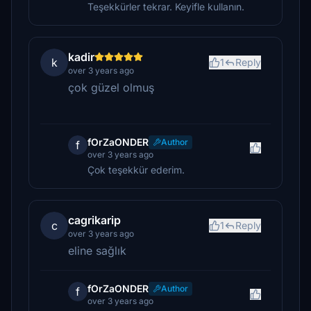
Teşekkürler tekrar. Keyifle kullanın.
kadir
k
1
Reply
over 3 years ago
çok güzel olmuş
fOrZaONDER
Author
f
over 3 years ago
Çok teşekkür ederim.
cagrikarip
c
1
Reply
over 3 years ago
eline sağlık
fOrZaONDER
Author
f
over 3 years ago