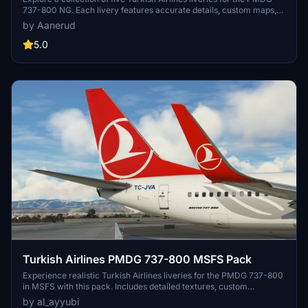
737-800 NG. Each livery features accurate details, custom maps,
and realistic colors based on the latest photos. Available
by Aanerud
registrations include TC-JHL, TC-JVJ, TC-JVO, TC-JVZ, and TC-
JZF. Install easily via the provided .ptp file in the PMDG Operations
5.0
Centre. Contact the creator for feedback or join the Discord
community for updates and support.
Turkish Airlines PMDG 737-800 MSFS Pack
Experience realistic Turkish Airlines liveries for the PMDG 737-800
in MSFS with this pack. Includes detailed textures, custom
weathering, and unique decals. Explore various registration options
by al_ayyubi