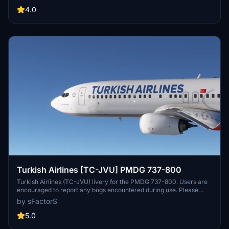
like TC-JVA, TC-JVH, and TC-JVZ with a special 6000th NG
sticker.
4.0
Turkish Airlines [TC-JVU] PMDG 737-800
Turkish Airlines (TC-JVU) livery for the PMDG 737-800. Users are
encouraged to report any bugs encountered during use. Please
note that modifications to this livery require prior permission from
by sFactorS
the creator.
5.0