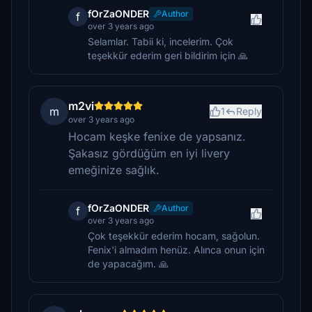
fOrZaONDER
Author
f
over 3 years ago
Selamlar. Tabii ki, incelerim. Çok
teşekkür ederim geri bildirim için 🙏
m2vi
m
1
Reply
over 3 years ago
Hocam keşke fenixe de yapsanız.
Şakasız gördüğüm en iyi livery
emeğinize sağlık.
fOrZaONDER
Author
f
over 3 years ago
Çok teşekkür ederim hocam, sağolun.
Fenix'i almadım henüz. Alınca onun için
de yapacağım. 🙏