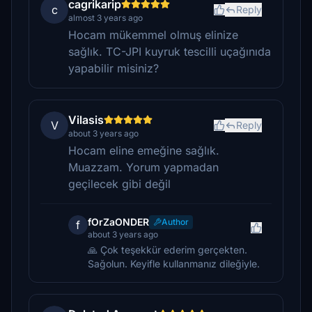
cagrikarip
c
Reply
almost 3 years ago
Hocam mükemmel olmuş elinize
sağlık. TC-JPI kuyruk tescilli uçağınıda
yapabilir misiniz?
Vilasis
V
Reply
about 3 years ago
Hocam eline emeğine sağlık.
Muazzam. Yorum yapmadan
geçilecek gibi değil
fOrZaONDER
Author
f
about 3 years ago
🙏 Çok teşekkür ederim gerçekten.
Sağolun. Keyifle kullanmanız dileğiyle.