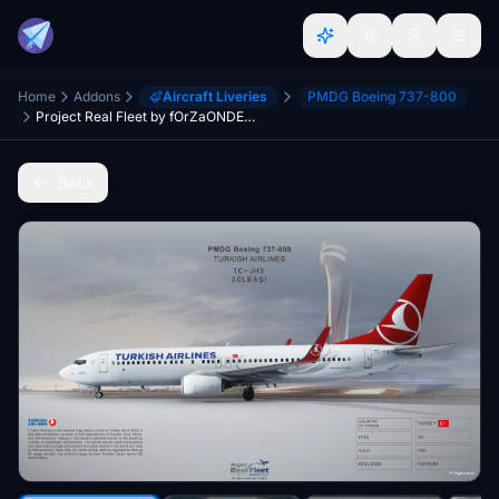
Home
Addons
Aircraft Liveries
PMDG Boeing 737-800
Project Real Fleet by fOrZaONDER, Turkish Airlines TC-JHS 4K Livery w/ Cabin, MSFS PMDG Boeing 738
Back