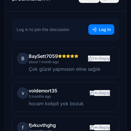
Log in to join the discussion
Log In
BaySett7059
B
1
Reply
about 1 month ago
Çok güzel yapmıssın eline sağlık
voldemort35
v
Reply
3 months ago
hocam kokpit yok bozuk
fjvkuvthghg
f
Reply
11 months ago