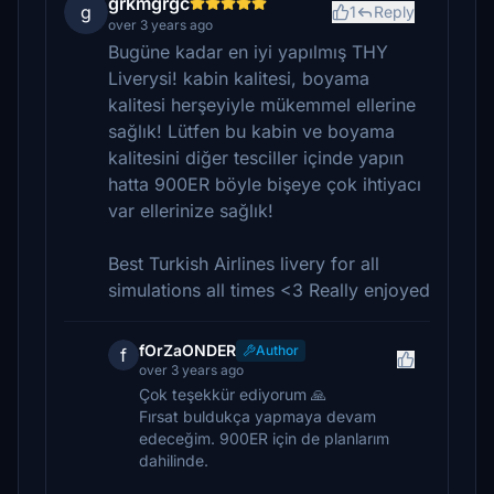
grkmgrgc
g
1
Reply
over 3 years ago
Bugüne kadar en iyi yapılmış THY
Liverysi! kabin kalitesi, boyama
kalitesi herşeyiyle mükemmel ellerine
sağlık! Lütfen bu kabin ve boyama
kalitesini diğer tesciller içinde yapın
hatta 900ER böyle bişeye çok ihtiyacı
var ellerinize sağlık!
Best Turkish Airlines livery for all
simulations all times <3 Really enjoyed
fOrZaONDER
Author
f
over 3 years ago
Çok teşekkür ediyorum 🙏
Fırsat buldukça yapmaya devam
edeceğim. 900ER için de planlarım
dahilinde.