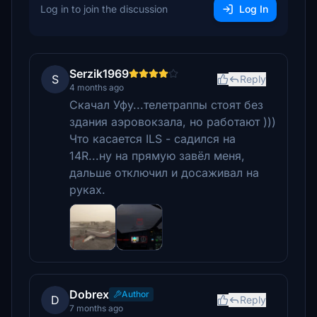
Log in to join the discussion
Log In
Serzik1969
S
Reply
4 months ago
Скачал Уфу...телетраппы стоят без
здания аэровокзала, но работают )))
Что касается ILS - садился на
14R...ну на прямую завёл меня,
дальше отключил и досаживал на
руках.
Dobrex
Author
D
Reply
7 months ago