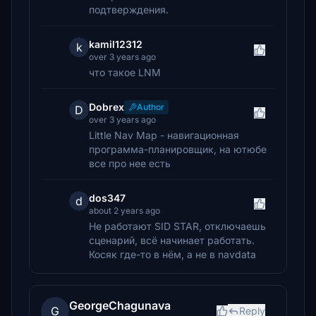
подтверждения.
kamil12312
k
over 3 years ago
что такое LNM
Dobrex
Author
D
over 3 years ago
Little Nav Map - навигационная
программа-планировщик, на ютюбе
все про нее есть
dos347
d
about 2 years ago
Не работают SID STAR, отключаешь
сценарий, всё начинает работать.
Косяк где-то в нём, а не в navdata
GeorgeChagunava
G
Reply