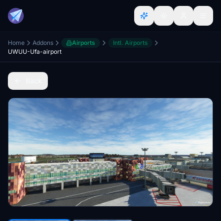
Home
Addons
Airports
Intl. Airports
UWUU-Ufa-airport
Back