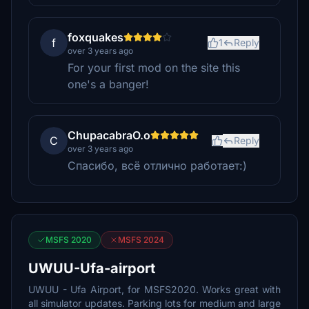
foxquakes
f
1
Reply
over 3 years ago
For your first mod on the site this
one's a banger!
ChupacabraO.o
C
Reply
over 3 years ago
Спасибо, всё отлично работает:)
MSFS 2020
MSFS 2024
UWUU-Ufa-airport
UWUU - Ufa Airport, for MSFS2020. Works great with
all simulator updates. Parking lots for medium and large