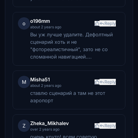
o196mm
o
Reply
about 2 years ago
Вы уж лучше удалите. Дефолтный
сценарий хоть и не
"фотореалистичный", зато не со
сломанной навигацией....
Misha51
M
Reply
about 2 years ago
ставлю сценарий а там не этот
аэропорт
Zheka_Mikhalev
Z
Reply
over 2 years ago
очень круто! всем советую